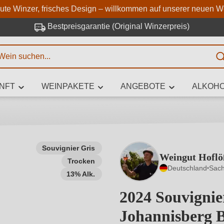
Zum Hauptinhalt springen
Zur Suche springen
Zur Hauptnavigation springe
aute Winzer, frisches Design – willkommen auf unserer neuen W
Bestpreisgarantie (Original Winzerpreis)
E
NFT
WEINPAKETE
ANGEBOTE
ALKOHO
 Zeichen eingeben
Souvignier Gris
Weingut Hoflö
Trocken
iben Sie, welchen Wein Sie suchen – ob nach Geschmack, Anlass, We
Deutschland
Sac
Rebsorte, Region, Winzer oder anderen Kriterien.
13% Alk.
2024 Souvignie
Johannisberg 