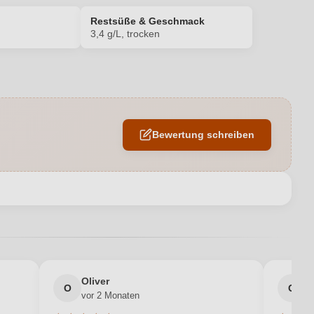
Restsüße & Geschmack
3,4 g/L, trocken
13 %
Edelstahltank
Bewertung schreiben
Ja
DE-ÖKO-060
en neuen Account.
Hoflößnitz
0,75 L
Oliver
g
Deutschland
O
G
vor 2 Monaten
v