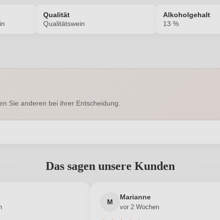
Qualität
Alkoholgehalt
in
Qualitätswein
13 %
667008000
Alkoholgehalt in %
Enthält Sulfite
Ausbau
en Sie anderen bei ihrer Entscheidung.
Ecovin
Bio
DE-ÖKO-022
Bio-Kontrollstelle Shop
abgegeben werden. Bitte loggen Sie sich ein, oder erstellen Sie ein
Trocken
Hersteller
Das sagen unsere Kunden
, 01445 Radebeul, Deutschland
Inhalt
Neuer Kunde?
Neuer Kunde?
Marianne
2024
Land
M
n
vor 2 Wochen