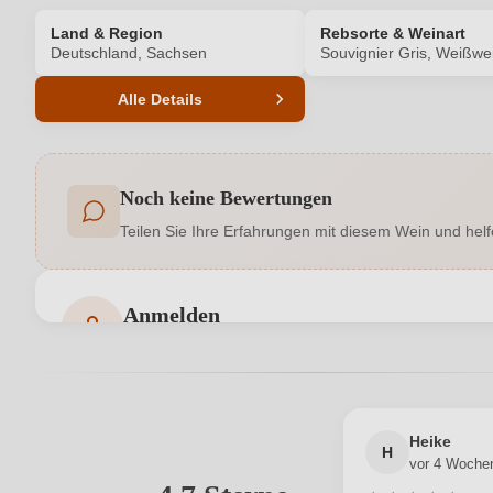
Land & Region
Rebsorte & Weinart
Deutschland, Sachsen
Souvignier Gris, Weißwe
Alle Details
Produktnummer
Noch keine Bewertungen
Allergene
Teilen Sie Ihre Erfahrungen mit diesem Wein und helf
Bio
Bio-Kontrollstelle
Anmelden
Bewertungen können nur von angemeldeten Benutzern 
Geschmack
Hersteller adresse
Weingut Hoflößnitz GmbH, Knohllweg 37
Heike
Jahrgang
H
vor 4 Woche
Ihre E-Mail-Adresse