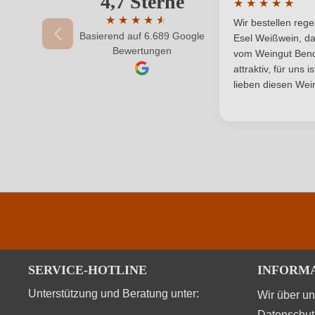
4,7 Sterne
★
★
★
★
★
Ort
Durchschnittlic
★
★
★
★
★
★
Wir bestellen reg
Basierend auf 6.689 Google
Durchschnittliche Bewertung von 4.7 von 
Rebsorte
Esel Weißwein, da
Ihr Passwort
Bewertungen
vom Weingut Bende
attraktiv, für uns 
Restzucker in g/L
lieben diesen Wein
Traubenfarbe
Weinart
Durchschnittliche nährwertangaben
Brennwert
SERVICE-HOTLINE
INFORM
Kohlenhydrate
Unterstützung und Beratung unter:
Wir über u
Kohlenhydrate davon Zucker
Datenschut