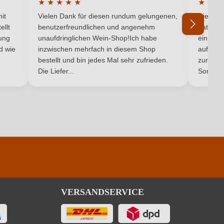
★
★
★
★
★
★
★
★
Qualitätswein
5 von 5 Sternen
Durchschnittliche Bewertung von 5 von 5 Sternen
Durchsc
it
Vielen Dank für diesen rundum gelungenen,
Die Lief
Sachsen
ellt
benutzerfreundlichen und angenehm
hat ein
ung
unaufdringlichen Wein-Shop!Ich habe
einmal b
nd wie
inzwischen mehrfach in diesem Shop
auf dem
5,6 g/L
Ich habe mein Passwort vergessen
bestellt und bin jedes Mal sehr zufrieden.
zurück 
Die Liefer...
Son...
Ja
pro 100 ml
314 kJ / 75 kcal
VERSANDSERVICE
1.4 g
0.4 g