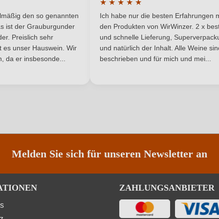
★
★
★
★
★
Radebeuler Johannisberg
Qualität
he Bewertung von 5 von 5 Sternen
Durchschnittliche Bewertung von 
elmäßig den so genannten
Ich habe nur die besten Erfahrungen m
5 Sternen
Souvignier Gris
Region
s ist der Grauburgunder
den Produkten von WirWinzer. 2 x best
r. Preislich sehr
und schnelle Lieferung, Superverpack
ist es unser Hauswein. Wir
und natürlich der Inhalt. Alle Weine si
3,4 g/L
Säuregehalt in g/L
, da er insbesonde...
beschrieben und für mich und mei...
Weiß
Vegan
ANMELDEN
Weißwein
Nährwertangaben
Melden Sie sich für unseren Newsletter an
ATIONEN
ZAHLUNGSANBIETER
ns
z