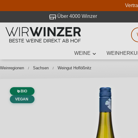
Vertr
 Besuch bei WirWinzer.
Über 4000 Winzer
WEINE
WEINHERKU
Weinsuche
Mindestens 3
Weinregionen
Sachsen
Weingut Hoflößnitz
BIO
Beschre
VEGAN