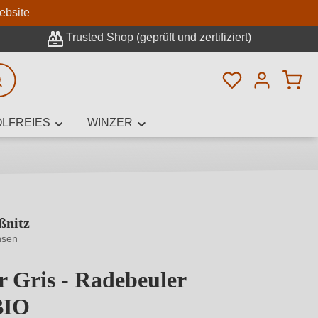
n
ebsite
Trusted Shop (geprüft und zertifiziert)
Du hast 0 Pro
rweiterte Suche
LFREIES
WINZER
ßnitz
innamen,
hsen
r Gris - Radebeuler
BIO