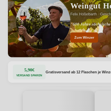
Weingut Ho
Felix Hößelbarth · Gesch
"600 Jahre sächsisch
"Innovation mit ökolo
Zum Winzer
5,90€
Gratisversand ab 12 Flaschen je Winz
VERSAND SPAREN