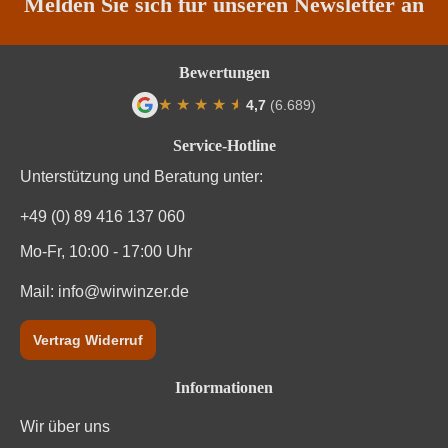
Melden Sie sich für unseren Newsletter an
Weinart
Weißwein
Bewertungen
Nährwertangaben
★
★
★
★
★
★
4,7
(6.689)
Durchschnittliche Bewertung von 4.7 von
Service-Hotline
Durchschnittliche nährwertangaben
pro 100 ml
Unterstützung und Beratung unter:
Brennwert
309 kJ / 74 kcal
+49 (0) 89 416 137 060
Kohlenhydrate
0.9 g
Mo-Fr, 10:00 - 17:00 Uhr
Mail:
Kohlenhydrate davon Zucker
info@wirwinzer.de
0.1 g
Trauben, Konservierungsstoffe (Sulfite). Enthält
Vertrag Widerruf
Zutaten
geringfügige Mengen von Fett, gesättigten Fettsäuren,
Eiweiß und Salz
Informationen
Wir über uns