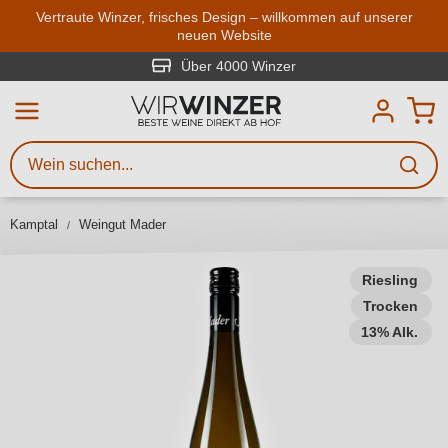
Zum Hauptinhalt springen
Vertraute Winzer, frisches Design – willkommen auf unserer
neuen Website
Weinsuche
Mindestens 3 Zeichen eingeben
Über 4000 Winzer
Beschreiben Sie, welchen Wein
Sie suchen – ob nach Geschmack,
Anlass, Weinnamen, Rebsorte,
Kamptal
Weingut Mader
Region, Winzer oder anderen
Kriterien.
Riesling
Trocken
13% Alk.