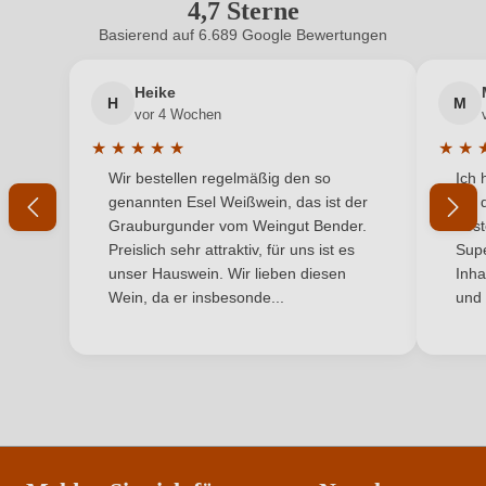
4,7 Sterne
Durchschnittliche Bewertung von 4.7 
Hersteller
Weingut Mader, Schloßstrasse 9 6, 3550
adresse
Gobelsburg, Österreich
Basierend auf 6.689 Google Bewertungen
Neuer Kunde?
Neuer Kunde?
Inhalt
0,75 L
Heike
H
M
Ihre E-Mail-Adresse
vor 4 Wochen
Jahrgang
2024
★
★
★
★
★
★
★
Durchschnittliche Bewertung von 5 von 5 Sternen
Durchs
Wir bestellen regelmäßig den so
Ich 
Land
Ihr Passwort
Österreich
genannten Esel Weißwein, das ist der
mit 
Grauburgunder vom Weingut Bender.
best
Ort
Thal
Ich habe mein Passwort vergessen
Preislich sehr attraktiv, für uns ist es
Supe
unser Hauswein. Wir lieben diesen
Inha
Passt zu
Käse, Rotes Fleisch, Wild
Wein, da er insbesonde...
und 
ANMELDEN
Qualität
Qualitätswein
Rebsorte
Riesling
Region
Niederösterreich
Traubenfarbe
Weiß