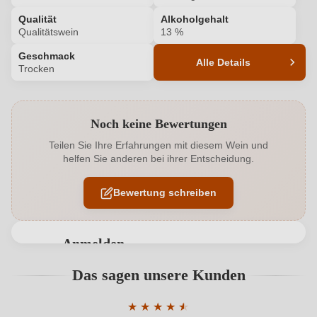
Qualität
Alkoholgehalt
Qualitätswein
13 %
Geschmack
Alle Details
Trocken
Produktnummer
2078011000
Noch keine Bewertungen
Alkoholgehalt in %
13 %
Teilen Sie Ihre Erfahrungen mit diesem Wein und
helfen Sie anderen bei ihrer Entscheidung.
Allergene
Enthält Sulfite
Bewertung schreiben
Ausbau
Edelstahltank
Flaschenverschluss
Drehverschluss
Anmelden
Geschmack
Trocken
Bewertungen können nur von angemeldeten
Das sagen unsere Kunden
Benutzern abgegeben werden. Bitte loggen Sie sich
Hersteller
Mader
ein, oder erstellen Sie einen neuen Account.
★
★
★
★
★
★