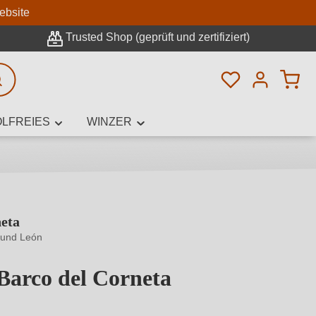
n
ebsite
Trusted Shop (geprüft und zertifiziert)
Du hast 0 Pro
rweiterte Suche
LFREIES
WINZER
neta
innamen,
n und León
Barco del Corneta
von 5 von 5 Sternen