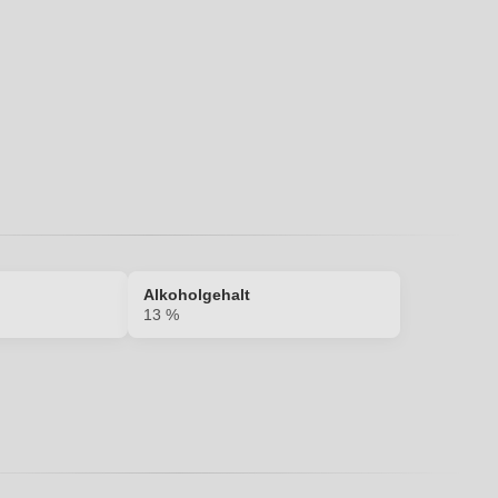
Ich habe mein Passwort vergessen
Alkoholgehalt
13 %
13 %
Gebrauchtes Barrique