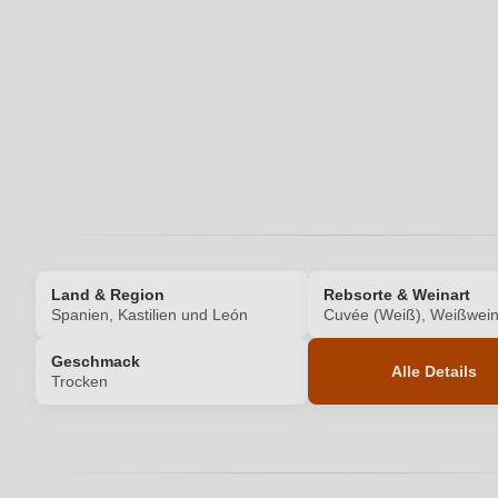
Ihre E-Mail-Adresse
Ihr Passwort
Land & Region
Rebsorte & Weinart
Spanien, Kastilien und León
Cuvée (Weiß), Weißwei
Geschmack
Alle Details
Trocken
Produktnummer
Allergene