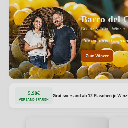
Barco del 
Beatriz & Félix · Winzer
"Sie hat ihren Urspru
"Sedimentböden aus S
Zum Winzer
5,90€
Gratisversand ab 12 Flaschen je Winz
VERSAND SPAREN