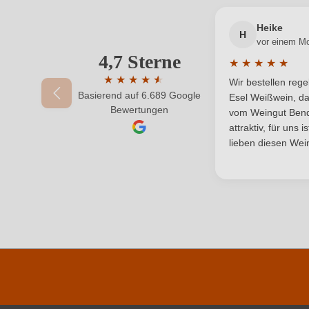
Auszeichnungen
Heike
H
vor einem M
Flaschenverschluss
4,7 Sterne
★
★
★
★
★
Durchschnittlic
★
★
★
★
★
★
Wir bestellen reg
Geschmack
Basierend auf 6.689 Google
Durchschnittliche Bewertung von 4.7 von 
Esel Weißwein, da
Bewertungen
vom Weingut Bende
Hersteller
Barco del Corneta SL, C. Carreventosa
attraktiv, für uns 
adresse
lieben diesen Wein
Jahrgang
Passt zu
Rebsorte
Traubenfarbe
Weinart