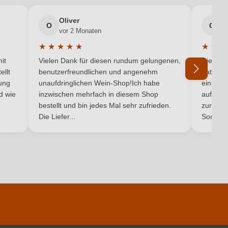
Macabeo, Verdejo
Oliver
g
O
G
vor 2 Monaten
v
Castilla y León V.T.
★
★
★
★
★
★
★
★
5 von 5 Sternen
Durchschnittliche Bewertung von 5 von 5 Sternen
Durchsc
it
Vielen Dank für diesen rundum gelungenen,
Die Lief
Barco del Corneta
ellt
benutzerfreundlichen und angenehm
hat ein
ung
unaufdringlichen Wein-Shop!Ich habe
einmal b
0,75 L
nd wie
inzwischen mehrfach in diesem Shop
auf dem
bestellt und bin jedes Mal sehr zufrieden.
zurück 
Die Liefer...
Son...
Spanien
IGP
Kastilien und León
Ja