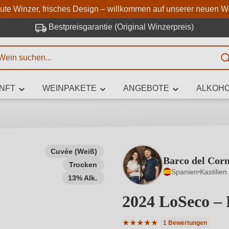
Zum Hauptinhalt springen
Zur Suche springen
Zur Hauptnavigation springe
aute Winzer, frisches Design – willkommen auf unserer neuen W
Bestpreisgarantie (Original Winzerpreis)
E
NFT
WEINPAKETE
ANGEBOTE
ALKOHO
 Zeichen eingeben
Cuvée (Weiß)
Barco del Cor
Trocken
iben Sie, welchen Wein Sie suchen – ob nach Geschmack, Anlass, We
Spanien
Kastilie
Rebsorte, Region, Winzer oder anderen Kriterien.
13% Alk.
2024 LoSeco – 
★
★
★
★
★
1 Bewertungen
Durchschnittliche Bewertung 