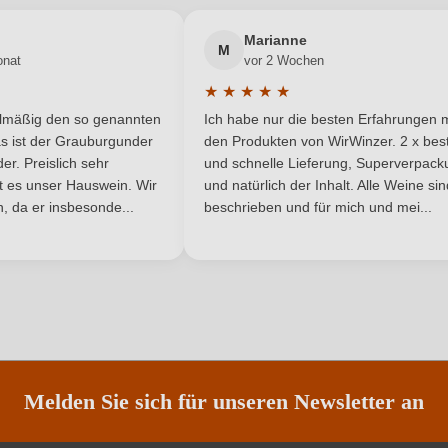
Robert Parker
Cuvée-Rebsorten
Marianne
M
onat
vor 2 Wochen
Naturkorken
Geographische Angabe
★
★
★
★
★
he Bewertung von 5 von 5 Sternen
Durchschnittliche Bewertung von 
elmäßig den so genannten
Ich habe nur die besten Erfahrungen m
Trocken
Hersteller
5 Sternen
s ist der Grauburgunder
den Produkten von WirWinzer. 2 x best
r. Preislich sehr
und schnelle Lieferung, Superverpack
 7, 47491 La Seca (Valladolid),
Inhalt
ist es unser Hauswein. Wir
und natürlich der Inhalt. Alle Weine si
Spanien
, da er insbesonde...
beschrieben und für mich und mei...
2024
Land
Fisch, Käse, Reisgerichte
Qualität
Cuvée (Weiß)
Region
Weiß
Vegan
Melden Sie sich für unseren Newsletter an
Weißwein