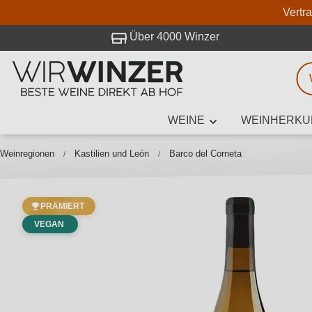
Vertr
 Besuch bei WirWinzer.
Über 4000 Winzer
WEINE
WEINHERKU
Weinsuche
Mindestens 3
Weinregionen
Kastilien und León
Barco del Corneta
PRÄMIERT
Beschre
VEGAN