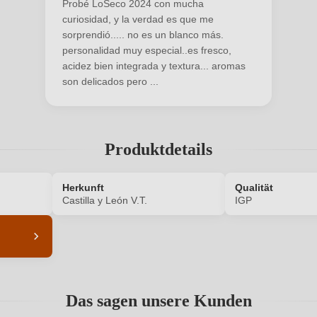
Probé LoSeco 2024 con mucha
curiosidad, y la verdad es que me
sorprendió..... no es un blanco más.
personalidad muy especial..es fresco,
acidez bien integrada y textura... aromas
son delicados pero ...
Produktdetails
ANMELDEN
Herkunft
Qualität
n
Castilla y León V.T.
IGP
7966011000
Alkoholgehalt in %
Das sagen unsere Kunden
Enthält Sulfite
Ausbau