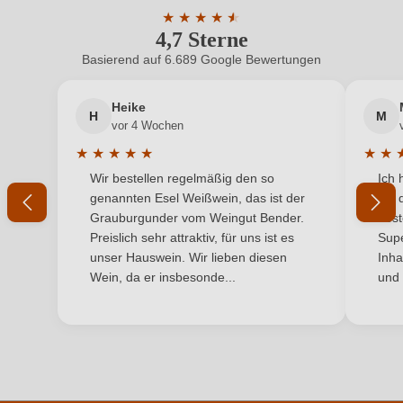
★
★
★
★
★
★
4,7 Sterne
Durchschnittliche Bewertung von 4.7 
Hersteller
Domaine de Magalanne
Basierend auf 6.689 Google Bewertungen
Neuer Kunde?
Neuer Kunde?
Hersteller
EARL Domaine de Magalanne, Route de Signargues
adresse
431, 30390 Domazan, Frankreich
Heike
H
M
Ihre E-Mail-Adresse
vor 4 Wochen
Inhalt
0,75 L
★
★
★
★
★
★
★
Durchschnittliche Bewertung von 5 von 5 Sternen
Durchs
Wir bestellen regelmäßig den so
Ich 
Jahrgang
Ihr Passwort
2024
genannten Esel Weißwein, das ist der
mit 
Grauburgunder vom Weingut Bender.
best
Land
Frankreich
Ich habe mein Passwort vergessen
Preislich sehr attraktiv, für uns ist es
Supe
unser Hauswein. Wir lieben diesen
Inha
Passt zu
Fisch, Käse, Meeresfrüchte
Wein, da er insbesonde...
und 
ANMELDEN
Qualität
AOP
Rebsorte
Cuvée (Weiß)
Region
Rhône