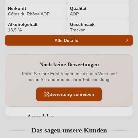
Herkunft
Qualität
Côtes du Rhône AOP
AOP
Alkoholgehalt
Geschmack
13,5 %
Trocken
Alle Details
Produktnummer
8804001000
Noch keine Bewertungen
Alkoholgehalt in %
13,5 %
Teilen Sie Ihre Erfahrungen mit diesem Wein und
helfen Sie anderen bei ihrer Entscheidung.
Allergene
Enthält Sulfite
Bewertung schreiben
Cuvée-Rebsorten
Roussanne, Marsanne, Grenache Blanc
Flaschenverschluss
Andere
Anmelden
Geographische Angabe
Côtes du Rhône AOP
Bewertungen können nur von angemeldeten
Das sagen unsere Kunden
Benutzern abgegeben werden. Bitte loggen Sie sich
Geschmack
Trocken
ein, oder erstellen Sie einen neuen Account.