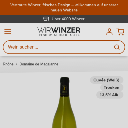
Zum Hauptinhalt springen
Vertraute Winzer, frisches Design – willkommen auf unserer
neuen Website
Weinsuche
Mindestens 3 Zeichen eingeben
Über 4000 Winzer
Beschreiben Sie, welchen Wein
Sie suchen – ob nach Geschmack,
Anlass, Weinnamen, Rebsorte,
Rhône
Domaine de Magalanne
Region, Winzer oder anderen
Kriterien.
Cuvée (Weiß)
Trocken
13,5% Alk.