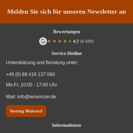
Traubenfarbe
Weiß
Melden Sie sich für unseren Newsletter an
Unterregion
Cotes du Rhone
Bewertungen
Weinart
Weißwein
★
★
★
★
★
★
4,7
(6.689)
Durchschnittliche Bewertung von 4.7 von
Nährwertangaben
Service-Hotline
Unterstützung und Beratung unter:
Durchschnittliche nährwertangaben
pro 100 ml
+49 (0) 89 416 137 060
Brennwert
319 kJ / 76 kcal
Mo-Fr, 10:00 - 17:00 Uhr
Kohlenhydrate
Mail:
info@wirwinzer.de
0 g
Kohlenhydrate davon Zucker
0 g
Vertrag Widerruf
Zutaten
Trauben, Konservierungsstoffe (Sulfite)
Informationen