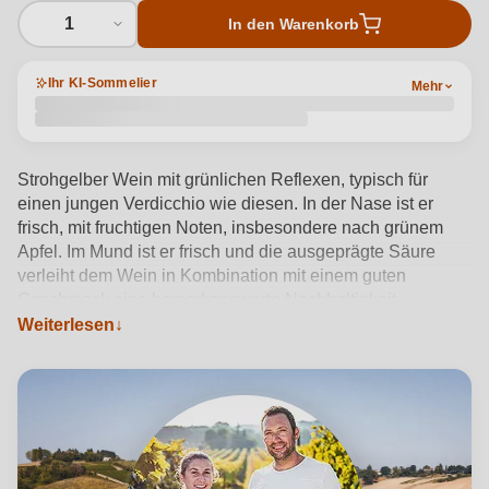
1
In den Warenkorb
Ihr KI-Sommelier
Mehr
Strohgelber Wein mit grünlichen Reflexen, typisch für
einen jungen Verdicchio wie diesen. In der Nase ist er
frisch, mit fruchtigen Noten, insbesondere nach grünem
Apfel. Im Mund ist er frisch und die ausgeprägte Säure
verleiht dem Wein in Kombination mit einem guten
Geschmack eine bemerkenswerte Nachhaltigkeit.
Weiterlesen
Produktdetails anzeigen →