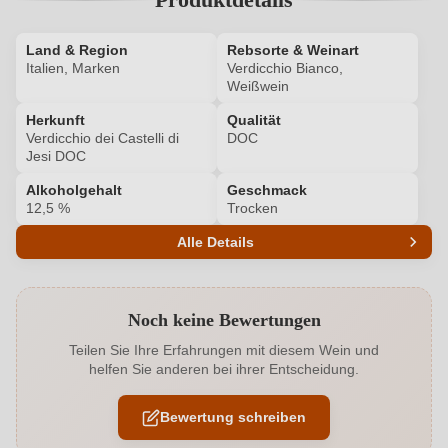
Land & Region
Rebsorte & Weinart
Italien, Marken
Verdicchio Bianco,
Weißwein
Herkunft
Qualität
Verdicchio dei Castelli di
DOC
Jesi DOC
Alkoholgehalt
Geschmack
12,5 %
Trocken
Alle Details
Produktnummer
7468001000
Noch keine Bewertungen
Alkoholgehalt in %
12,5 %
Teilen Sie Ihre Erfahrungen mit diesem Wein und
helfen Sie anderen bei ihrer Entscheidung.
Allergene
Enthält Sulfite
Bewertung schreiben
Geographische Angabe
Verdicchio dei Castelli di Jesi DOC