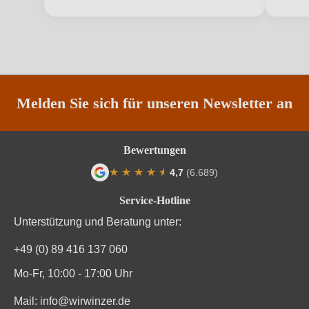
Traubenfarbe
Weiß
Weinart
Weißwein
Nährwertangaben
Melden Sie sich für unseren Newsletter an
Durchschnittliche nährwertangaben
pro 100 ml
Brennwert
292 kJ / 70 kcal
Bewertungen
★
★
★
★
★
★
4,7
(6.689)
Kohlenhydrate
0.6 g
Durchschnittliche Bewertung von 4.7 von
Service-Hotline
Kohlenhydrate davon Zucker
0 g
Unterstützung und Beratung unter:
Zutaten
Trauben, Konservierungsstoffe (Sulfite)
+49 (0) 89 416 137 060
Mo-Fr, 10:00 - 17:00 Uhr
Mail:
info@wirwinzer.de