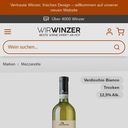
Zum Hauptinhalt springen
Vertraute Winzer, frisches Design – willkommen auf unserer
neuen Website
Weinsuche
Mindestens 3 Zeichen eingeben
Über 4000 Winzer
Beschreiben Sie, welchen Wein
Sie suchen – ob nach Geschmack,
Anlass, Weinnamen, Rebsorte,
Marken
Mezzanotte
Region, Winzer oder anderen
Kriterien.
Verdicchio Bianco
Trocken
12,5% Alk.