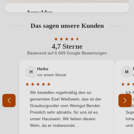
Geschmack
Trocken
Anmelden
Hersteller
Mezzanotte
Bewertungen können nur von angemeldeten
Das sagen unsere Kunden
Benutzern abgegeben werden. Bitte loggen Sie sich
Hersteller
Azienda Agricola Mezzanotte Sandrino, Via Arceviese
ein, oder erstellen Sie einen neuen Account.
adresse
100, 60019 Bettolelle di Senigallia, Italien
★
★
★
★
★
★
4,7 Sterne
Durchschnittliche Bewertung von 4.7 
Inhalt
0,75 L
Basierend auf 6.689 Google Bewertungen
Neuer Kunde?
Neuer Kunde?
Jahrgang
2024
Heike
H
M
Ihre E-Mail-Adresse
vor einem Monat
Land
Italien
★
★
★
★
★
★
★
Durchschnittliche Bewertung von 5 von 5 Sternen
Durchs
Wir bestellen regelmäßig den so
Ich 
Qualität
Ihr Passwort
DOC
genannten Esel Weißwein, das ist der
mit 
Grauburgunder vom Weingut Bender.
best
Rebsorte
Verdicchio Bianco
Ich habe mein Passwort vergessen
Preislich sehr attraktiv, für uns ist es
Supe
unser Hauswein. Wir lieben diesen
Inha
Region
Marken
Wein, da er insbesonde...
und 
ANMELDEN