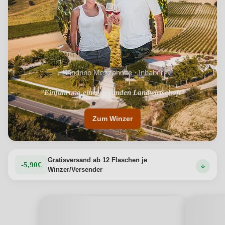
Sandrino Mezzanotte · Inhaber
"Einführung einer gesunden Landwirtschaft"
"Besten agronomischen Techniken"
Zum Winzer
Gratisversand ab 12 Flaschen je
-5,90€
Winzer/Versender