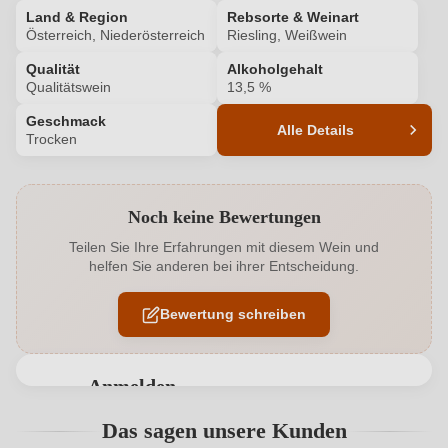
Land & Region
Rebsorte & Weinart
Österreich, Niederösterreich
Riesling, Weißwein
Qualität
Alkoholgehalt
Qualitätswein
13,5 %
Geschmack
Alle Details
Trocken
Produktnummer
2009004000
Noch keine Bewertungen
Alkoholgehalt in %
13,5 %
Teilen Sie Ihre Erfahrungen mit diesem Wein und
helfen Sie anderen bei ihrer Entscheidung.
Allergene
Enthält Sulfite
Bewertung schreiben
Ausbau
Edelstahltank
Flaschenverschluss
Drehverschluss
Anmelden
Geschmack
Trocken
Bewertungen können nur von angemeldeten
Das sagen unsere Kunden
Benutzern abgegeben werden. Bitte loggen Sie sich