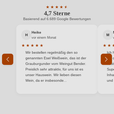
Hersteller
Frotzler
ein, oder erstellen Sie einen neuen Account.
★
★
★
★
★
★
4,7 Sterne
Durchschnittliche Bewertung von 4.7 
Hersteller
Weingut Frotzler, Schrattenthal 10, 2073
adresse
Schrattenthal, Österreich
Basierend auf 6.689 Google Bewertungen
Neuer Kunde?
Neuer Kunde?
Inhalt
0,75 L
Heike
H
M
Ihre E-Mail-Adresse
vor einem Monat
Jahrgang
2023
★
★
★
★
★
★
★
Durchschnittliche Bewertung von 5 von 5 Sternen
Durchs
Wir bestellen regelmäßig den so
Ich 
Land
Ihr Passwort
Österreich
genannten Esel Weißwein, das ist der
mit 
Grauburgunder vom Weingut Bender.
best
Ort
Steinbreiten
Ich habe mein Passwort vergessen
Preislich sehr attraktiv, für uns ist es
Supe
unser Hauswein. Wir lieben diesen
Inha
Qualität
Qualitätswein
Wein, da er insbesonde...
und 
ANMELDEN
Rebsorte
Riesling
Region
Niederösterreich
Traubenfarbe
Weiß