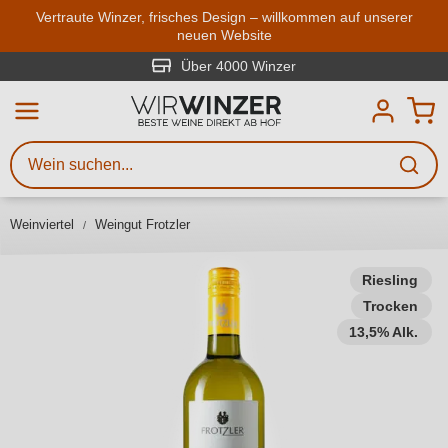
Zum Hauptinhalt springen
Vertraute Winzer, frisches Design – willkommen auf unserer
neuen Website
Weinsuche
Mindestens 3 Zeichen eingeben
Über 4000 Winzer
Beschreiben Sie, welchen Wein
Sie suchen – ob nach Geschmack,
Anlass, Weinnamen, Rebsorte,
Weinviertel
Weingut Frotzler
Region, Winzer oder anderen
Kriterien.
Riesling
Trocken
13,5% Alk.