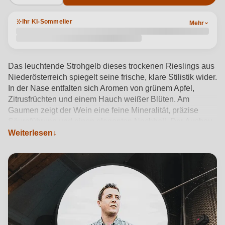
Ihr KI-Sommelier
Mehr
Das leuchtende Strohgelb dieses trockenen Rieslings aus
Niederösterreich spiegelt seine frische, klare Stilistik wider.
In der Nase entfalten sich Aromen von grünem Apfel,
Zitrusfrüchten und einem Hauch weißer Blüten. Am
Gaumen zeigt der Wein eine feine Mineralität, präzise
Säureführung und einen eleganten Nachhall. Der Ausbau
im Edelstahltank bewahrt die sortentypische Frische und
Weiterlesen
Reinheit. Mit 13,5% Alkohol ist dieser Qualitätswein ideal
bei etwa 10-12°C zu genießen. Er harmoniert perfekt mit
Spargel, leicht gewürzten Fischgerichten oder Salaten.
Das Weingut Frotzler aus dem Weinviertel steht seit
Generationen für sorgfältigen Anbau und
qualitätsorientierte Produktion – ein österreichischer
Riesling, der Herkunft und Handwerk authentisch
transportiert.
Produktdetails anzeigen →