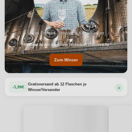
Lukas Frotzler · Inhaber & Kellermeister
"Gründung 1872, bereits in 4ter Generation geführt"
"Weingut in der kleinsten Weinstadt Österreichs"
Zum Winzer
Gratisversand ab 12 Flaschen je
-5,90€
Winzer/Versender