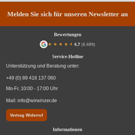
Weinart
Weißwein
Melden Sie sich für unseren Newsletter an
Bewertungen
★
★
★
★
★
★
4,7
(6.689)
Durchschnittliche Bewertung von 4.7 von
Service-Hotline
Unterstützung und Beratung unter:
+49 (0) 89 416 137 060
Mo-Fr, 10:00 - 17:00 Uhr
Mail:
info@wirwinzer.de
Vertrag Widerruf
Informationen