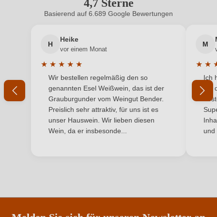
4,7 Sterne
Durchschnittliche Bewertung von 4.7 
Hersteller
Weingut Andrea Mann, Häfnergasse 9, 55283
adresse
Nierstein, Deutschland
Basierend auf 6.689 Google Bewertungen
Neuer Kunde?
Neuer Kunde?
Inhalt
0,75 L
Heike
H
M
Ihre E-Mail-Adresse
vor einem Monat
Jahrgang
2023
★
★
★
★
★
★
★
Durchschnittliche Bewertung von 5 von 5 Sternen
Durchs
Wir bestellen regelmäßig den so
Ich 
Land
Ihr Passwort
Deutschland
genannten Esel Weißwein, das ist der
mit 
Grauburgunder vom Weingut Bender.
best
Qualität
Qualitätswein
Ich habe mein Passwort vergessen
Preislich sehr attraktiv, für uns ist es
Supe
unser Hauswein. Wir lieben diesen
Inha
Rebsorte
Müller-Thurgau / Rivaner
Wein, da er insbesonde...
und 
ANMELDEN
Region
Rheinhessen
Restzucker in g/L
22 g/L
Säuregehalt in g/L
5,8 g/L
Traubenfarbe
Weiß