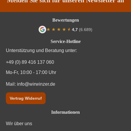
Melden Sie sich für unseren Newsletter an
Vegan
Ja
Bewertungen
Weinart
Weißwein
★
★
★
★
★
★
4,7
(6.689)
Durchschnittliche Bewertung von 4.7 von
Service-Hotline
Unterstützung und Beratung unter:
+49 (0) 89 416 137 060
Mo-Fr, 10:00 - 17:00 Uhr
Mail:
info@wirwinzer.de
Vertrag Widerruf
Informationen
Wir über uns