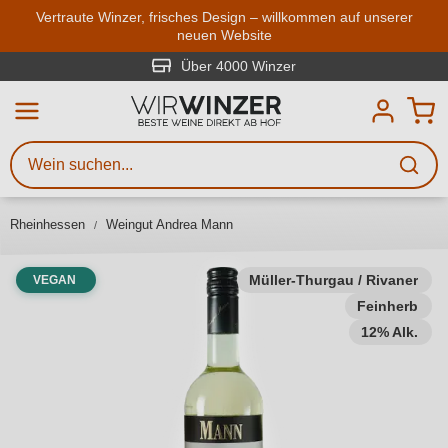
Zum Hauptinhalt springen
Vertraute Winzer, frisches Design – willkommen auf unserer
neuen Website
Weinsuche
Mindestens 3 Zeichen eingeben
Über 4000 Winzer
Beschreiben Sie, welchen Wein
Sie suchen – ob nach Geschmack,
Anlass, Weinnamen, Rebsorte,
Rheinhessen
Weingut Andrea Mann
Region, Winzer oder anderen
Kriterien.
Müller-Thurgau / Rivaner
VEGAN
Feinherb
12% Alk.