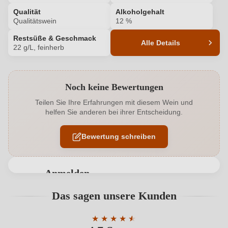
Qualität
Alkoholgehalt
Qualitätswein
12 %
Restsüße & Geschmack
Alle Details
22 g/L, feinherb
Produktnummer
6243007000
Noch keine Bewertungen
Alkoholgehalt in %
12 %
Teilen Sie Ihre Erfahrungen mit diesem Wein und
helfen Sie anderen bei ihrer Entscheidung.
Allergene
Enthält Sulfite
Bewertung schreiben
Ausbau
Edelstahltank
Flaschenverschluss
Drehverschluss
Anmelden
Geschmack
Feinherb
Bewertungen können nur von angemeldeten
Das sagen unsere Kunden
Benutzern abgegeben werden. Bitte loggen Sie sich
Hersteller
Andrea Mann
ein, oder erstellen Sie einen neuen Account.
★
★
★
★
★
★