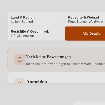
Land & Region
Rebsorte & Weinart
Italien, Südtirol
Pinot Bianco, Weißwein
Restsüße & Geschmack
Alle Details
1,2 g/L, trocken
Produktnummer
Noch keine Bewertungen
Allergene
Teilen Sie Ihre Erfahrungen mit diesem Wein und helf
Flaschenverschluss
Geschmack
Anmelden
Bewertungen können nur von angemeldeten Benutzern 
Hersteller
Inhalt