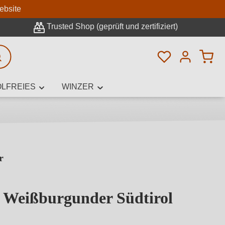
n
ebsite
Trusted Shop (geprüft und zertifiziert)
Du hast 0 Pro
rweiterte Suche
LFREIES
WINZER
r
innamen,
 Weißburgunder Südtirol