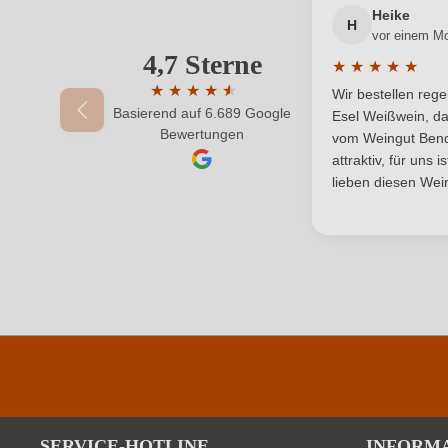
Heike
H
vor einem M
Land
4,7 Sterne
Ihre E-Mail-Adresse
★
★
★
★
★
Durchschnittlic
Qualität
★
★
★
★
★
★
Wir bestellen reg
Basierend auf 6.689 Google
Durchschnittliche Bewertung von 4.7 von 
Esel Weißwein, da
Ihr Passwort
Bewertungen
Region
vom Weingut Bende
attraktiv, für uns 
Säuregehalt in g/L
lieben diesen Wein
Vegan
Durchschnittliche nährwertangaben
Brennwert
Kohlenhydrate
SERVICE-HOTLINE
INFORM