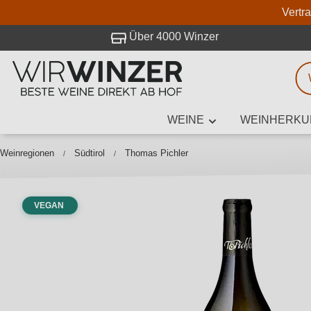
Vertr
 Besuch bei WirWinzer.
Über 4000 Winzer
WEINE
WEINHERKU
Weinsuche
Mindestens 3
Weinregionen
Südtirol
Thomas Pichler
VEGAN
Beschre