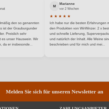
Marianne
M
onat
vor 2 Wochen
Italien
Passt zu
★
★
★
★
★
he Bewertung von 5 von 5 Sternen
Durchschnittliche Bewertung von 
DOC
Rebsorte
elmäßig den so genannten
Ich habe nur die besten Erfahrungen m
5 Sternen
s ist der Grauburgunder
den Produkten von WirWinzer. 2 x best
Südtirol
Restzucker in g/L
r. Preislich sehr
und schnelle Lieferung, Superverpack
ist es unser Hauswein. Wir
und natürlich der Inhalt. Alle Weine si
, da er insbesonde...
4,9 g/L
beschrieben und für mich und mei...
Traubenfarbe
Ja
Weinart
ANMELDEN
Nährwertangaben
Melden Sie sich für unseren Newsletter an
ATIONEN
ZAHLUNGSANBIETER