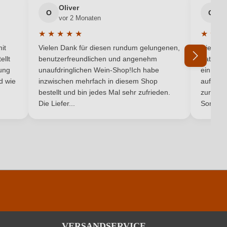
Oliver
g
O
G
vor 2 Monaten
v
Antipasti, Fisch, Meeresfrüchte
★
★
★
★
★
★
★
★
5 von 5 Sternen
Durchschnittliche Bewertung von 5 von 5 Sternen
Durchsc
Pinot Bianco
it
Vielen Dank für diesen rundum gelungenen,
Die Lief
ellt
benutzerfreundlichen und angenehm
hat ein
1,2 g/L
ung
unaufdringlichen Wein-Shop!Ich habe
einmal b
nd wie
inzwischen mehrfach in diesem Shop
auf dem
Ich habe mein Passwort vergessen
bestellt und bin jedes Mal sehr zufrieden.
Weiß
zurück 
Die Liefer...
Son...
Weißwein
pro 100 ml
336 kJ / 80 kcal
1.2 g
VERSANDSERVICE