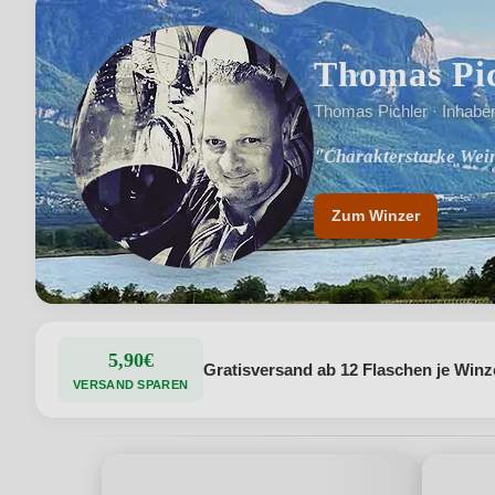
Thomas Pi
Thomas Pichler · Inhabe
"Charakterstarke Wein
"2003 von Thomas Pic
Zum Winzer
5,90€
Gratisversand ab 12 Flaschen je Winz
VERSAND SPAREN