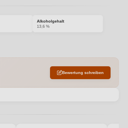
Alkoholgehalt
13,6 %
13,6 %
Edelstahltank
Bewertung schreiben
Alto Adige DOC
2030-2035
en neuen Account.
hler des Thomas Pichler, Weinbergweg 4/a, 39052 Caldaro Strada
del Vino, Italien
2024