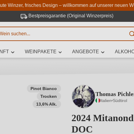
Zum Hauptinhalt springen
Zur Suche springen
Zur Hauptnavigation springe
aute Winzer, frisches Design – willkommen auf unserer neuen W
Bestpreisgarantie (Original Winzerpreis)
E
NFT
WEINPAKETE
ANGEBOTE
ALKOHO
 Zeichen eingeben
Pinot Bianco
Thomas Pichle
Trocken
iben Sie, welchen Wein Sie suchen – ob nach Geschmack, Anlass, We
Italien
Südtirol
Rebsorte, Region, Winzer oder anderen Kriterien.
13,6% Alk.
2024 Mitanond
DOC