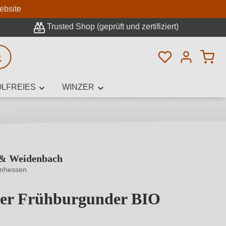
n
ebsite
Trusted Shop (geprüft und zertifiziert)
Du hast 0 Pro
rweiterte Suche
LFREIES
WINZER
 & Weidenbach
innamen,
inhessen
mer Frühburgunder BIO