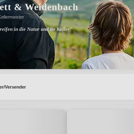
ett & Weidenbach
Kellermeister
eifen in die Natur und im Keller"
er/Versender