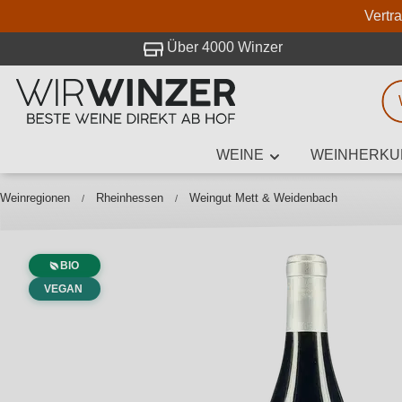
Vertr
 Besuch bei WirWinzer.
Über 4000 Winzer
WEINE
WEINHERKU
Weinsuche
Mindestens 3
Weinregionen
Rheinhessen
Weingut Mett & Weidenbach
BIO
Beschre
VEGAN