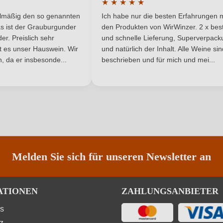
★
★
★
★
★
he Bewertung von 5 von 5 Sternen
Durchschnittliche Bewertung von 
Deutschland
Passt zu
elmäßig den so genannten
Ich habe nur die besten Erfahrungen m
5 Sternen
s ist der Grauburgunder
den Produkten von WirWinzer. 2 x best
Qualitätswein
Rebsorte
r. Preislich sehr
und schnelle Lieferung, Superverpack
ist es unser Hauswein. Wir
und natürlich der Inhalt. Alle Weine si
, da er insbesonde...
Rheinhessen
beschrieben und für mich und mei...
Restzucker in g/L
5,1 g/L
Traubenfarbe
ANMELDEN
Ja
Weinart
Melden Sie sich für unseren Newsletter an
ATIONEN
ZAHLUNGSANBIETER
ns
z