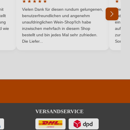
★
★
★
★
★
★
★
★
5 von 5 Sternen
Durchschnittliche Bewertung von 5 von 5 Sternen
Durchsc
Käse, Rotes Fleisch, Wild
it
Vielen Dank für diesen rundum gelungenen,
Die Lief
ellt
benutzerfreundlichen und angenehm
hat ein
Frühburgunder
ung
unaufdringlichen Wein-Shop!Ich habe
einmal b
nd wie
inzwischen mehrfach in diesem Shop
auf dem
Ich habe mein Passwort vergessen
bestellt und bin jedes Mal sehr zufrieden.
0,6 g/L
zurück 
Die Liefer...
Son...
Rot
Rotwein
VERSANDSERVICE