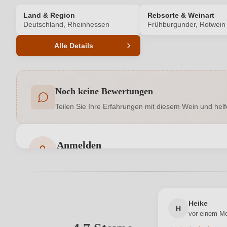
Land & Region
Rebsorte & Weinart
Deutschland, Rheinhessen
Frühburgunder, Rotwein
Alle Details
Produktnummer
Noch keine Bewertungen
Allergene
Teilen Sie Ihre Erfahrungen mit diesem Wein und helf
Bio
Bio-Kontrollstelle
Anmelden
Bewertungen können nur von angemeldeten Benutzern 
Flaschenverschluss
Hersteller
Heike
H
vor einem M
Inhalt
Ihre E-Mail-Adresse