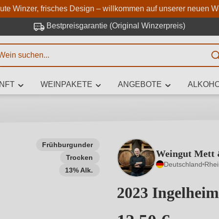
Zum Hauptinhalt springen
Zur Suche springen
Zur Hauptnavigation springe
aute Winzer, frisches Design – willkommen auf unserer neuen W
Bestpreisgarantie (Original Winzerpreis)
E
NFT
WEINPAKETE
ANGEBOTE
ALKOHO
 Zeichen eingeben
Frühburgunder
Weingut Mett
Trocken
iben Sie, welchen Wein Sie suchen – ob nach Geschmack, Anlass, We
Deutschland
Rhe
Rebsorte, Region, Winzer oder anderen Kriterien.
13% Alk.
2023 Ingelhei