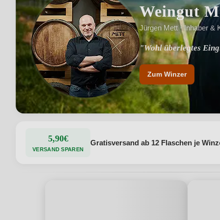
Weingut M
Jürgen Mett · Inhaber & 
"Wohl überlegtes Eingr
Zum Winzer
5,90€
Gratisversand ab 12 Flaschen je Winz
VERSAND SPAREN