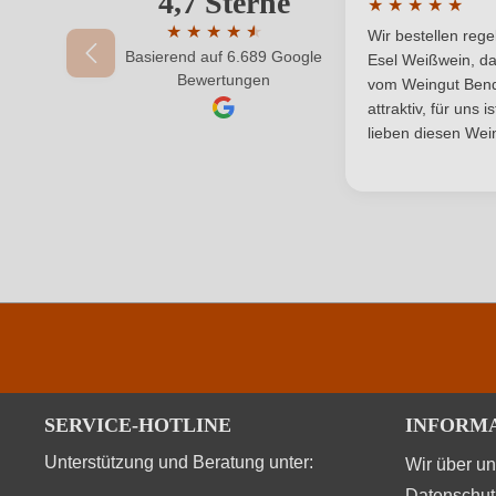
4,7 Sterne
★
★
★
★
★
Durchschnittlic
Land
★
★
★
★
★
★
Wir bestellen reg
Basierend auf 6.689 Google
Durchschnittliche Bewertung von 4.7 von 
Esel Weißwein, da
Ihr Passwort
Bewertungen
Qualität
vom Weingut Bende
attraktiv, für uns 
Region
lieben diesen Wein
Säuregehalt in g/L
Vegan
SERVICE-HOTLINE
INFORM
Unterstützung und Beratung unter:
Wir über u
Datenschut