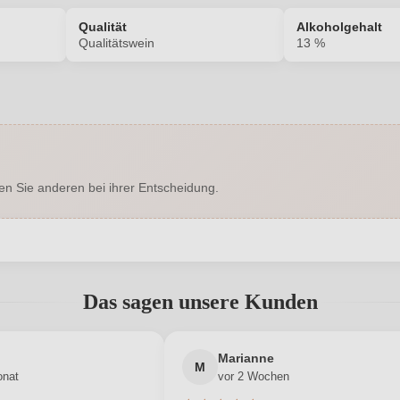
Qualität
Alkoholgehalt
Qualitätswein
13 %
2419006000
Alkoholgehalt in %
Enthält Sulfite
Ausbau
en Sie anderen bei ihrer Entscheidung.
EU
Bio
DE-ÖKO-039
Bio-Kontrollstelle Shop
abgegeben werden. Bitte loggen Sie sich ein, oder erstellen Sie ein
Naturkorken
Geschmack
Das sagen unsere Kunden
Hersteller
Weingut 
Mett & Weidenbach
Neuer Kunde?
Neuer Kunde?
adresse
Marianne
M
onat
vor 2 Wochen
0,75 L
Jahrgang