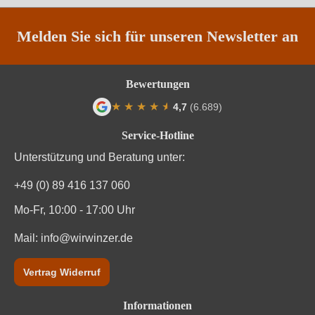
Säuregehalt in g/L
5,1 g/L
Melden Sie sich für unseren Newsletter an
Traubenfarbe
Weiß
Bewertungen
Weinart
Weißwein
★
★
★
★
★
★
4,7
(6.689)
Durchschnittliche Bewertung von 4.7 von
Service-Hotline
Unterstützung und Beratung unter:
+49 (0) 89 416 137 060
Mo-Fr, 10:00 - 17:00 Uhr
Mail:
info@wirwinzer.de
Vertrag Widerruf
Informationen