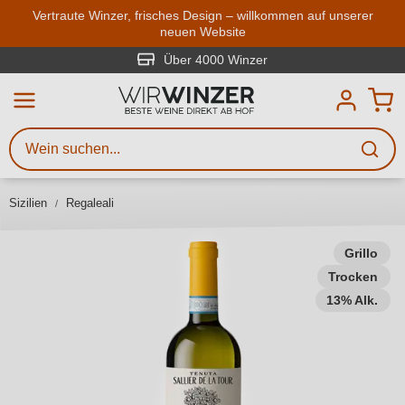
Zum Hauptinhalt springen
Vertraute Winzer, frisches Design – willkommen auf unserer
neuen Website
Weinsuche
Mindestens 3 Zeichen eingeben
Über 4000 Winzer
Beschreiben Sie, welchen Wein
Sie suchen – ob nach Geschmack,
Anlass, Weinnamen, Rebsorte,
Sizilien
Regaleali
Region, Winzer oder anderen
Kriterien.
Grillo
Trocken
13% Alk.