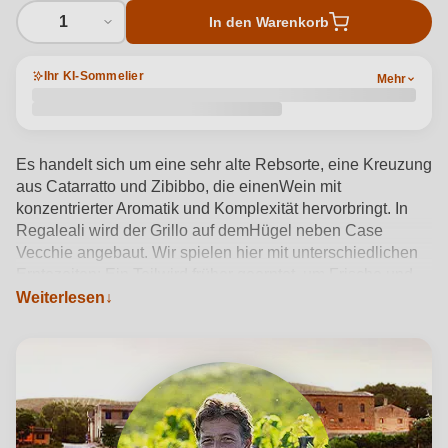
1
In den Warenkorb
Ihr KI-Sommelier
Mehr
Es handelt sich um eine sehr alte Rebsorte, eine Kreuzung
aus Catarratto und Zibibbo, die einenWein mit
konzentrierter Aromatik und Komplexität hervorbringt. In
Regaleali wird der Grillo auf demHügel neben Case
Vecchie angebaut. Wir spielen hier mit unterschiedlichen
Erntezeiten: Ein Teilwird früher geerntet, um Frische und
Mineralität zu erhalten, der Rest später, um Struktur und
Weiterlesen
Körper zu geben. Es ist wie im Märchen, "Es war
einmalà...", und es gibt es noch immer: das "Pferdder
Feen", "Cavallo delle Fate".
Produktdetails anzeigen →