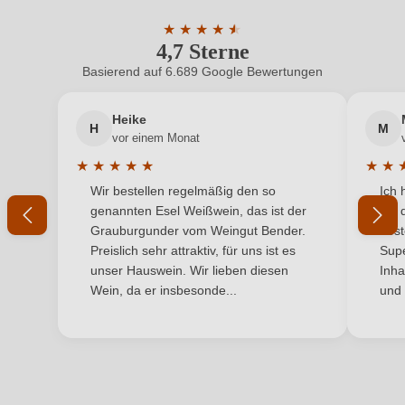
Geschmack
Trocken
ein, oder erstellen Sie einen neuen Account.
★
★
★
★
★
★
4,7 Sterne
Durchschnittliche Bewertung von 4.7 
Hersteller
Regaleali
Basierend auf 6.689 Google Bewertungen
Neuer Kunde?
Neuer Kunde?
Hersteller
Tenuta Regaleali (Tasca d'Almerita), Via dei Fiori
adresse
13, 90129 Palermo, Italien
Heike
H
M
Ihre E-Mail-Adresse
vor einem Monat
Inhalt
0,75 L
★
★
★
★
★
★
★
Durchschnittliche Bewertung von 5 von 5 Sternen
Durchs
Wir bestellen regelmäßig den so
Ich 
Jahrgang
Ihr Passwort
2023
genannten Esel Weißwein, das ist der
mit 
Grauburgunder vom Weingut Bender.
best
Land
Italien
Ich habe mein Passwort vergessen
Preislich sehr attraktiv, für uns ist es
Supe
unser Hauswein. Wir lieben diesen
Inha
Qualität
DOC
Wein, da er insbesonde...
und 
ANMELDEN
Rebsorte
Grillo
Region
Sizilien
Restzucker in g/L
1 g/L