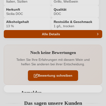
Italien, Sizilien
Grillo, Weißwein
Herkunft
Qualität
Sicilia DOC
DOC
Alkoholgehalt
Restsüße & Geschmack
13 %
1 g/L, trocken
Alle Details
Produktnummer
7044610000
Noch keine Bewertungen
Alkoholgehalt in %
13 %
Teilen Sie Ihre Erfahrungen mit diesem Wein und
helfen Sie anderen bei ihrer Entscheidung.
Allergene
Enthält Sulfite
Bewertung schreiben
Ausbau
Edelstahltank
Flaschenverschluss
Drehverschluss
Anmelden
Geographische Angabe
Sicilia DOC
Bewertungen können nur von angemeldeten
Das sagen unsere Kunden
Benutzern abgegeben werden. Bitte loggen Sie sich