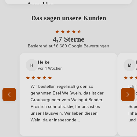
Anmelden
Geographische Angabe
Cataluña D.O.
Bewertungen können nur von angemeldeten
Das sagen unsere Kunden
Benutzern abgegeben werden. Bitte loggen Sie sich
Geschmack
Brut
ein, oder erstellen Sie einen neuen Account.
★
★
★
★
★
★
4,7 Sterne
Durchschnittliche Bewertung von 4.7 
Hersteller
Emendis
Basierend auf 6.689 Google Bewertungen
Neuer Kunde?
Neuer Kunde?
Hersteller
Masia Puigmolto S.L. (Emendis), Barri de Sant Marçal
adresse
67, 08732 Castellet i la Gornal, Spanien
Heike
H
M
Ihre E-Mail-Adresse
vor 4 Wochen
Inhalt
0,75 L
★
★
★
★
★
★
★
Durchschnittliche Bewertung von 5 von 5 Sternen
Durchs
Wir bestellen regelmäßig den so
Ich 
Jahrgang
Ihr Passwort
2023
genannten Esel Weißwein, das ist der
mit 
Grauburgunder vom Weingut Bender.
best
Land
Spanien
Ich habe mein Passwort vergessen
Preislich sehr attraktiv, für uns ist es
Supe
unser Hauswein. Wir lieben diesen
Inha
Passt zu
Antipasti, Dessert, Meeresfrüchte
Wein, da er insbesonde...
und 
ANMELDEN
Qualität
DOP