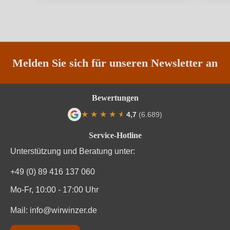
Rebsorte
Cuvée (Rosé)
Region
Katalonien
Traubenfarbe
Rot
Melden Sie sich für unseren Newsletter an
Weinart
Perl- & Schaumwein
Bewertungen
★
★
★
★
★
★
4,7
(6.689)
Durchschnittliche Bewertung von 4.7 von
Service-Hotline
Unterstützung und Beratung unter:
+49 (0) 89 416 137 060
Mo-Fr, 10:00 - 17:00 Uhr
Mail:
info@wirwinzer.de