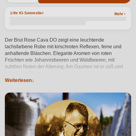
Ihr KI-Sommelier
Mehr
Der Brut Rose Cava DO zeigt eine leuchtende
lachsfarbene Robe mit kirschroten Reflexen, feine und
anhaltende Bläschen. Elegante Aromen von roten
Früchten wie Johannisbeeren und Waldbeeren, mit
subtilen Noten der Alterung. Am Gaumen ist er süß und
würzig, mit Röstnoten, ausgewogener Säure und einer
würzigen Note, die ihm Komplexität verleiht.
Weiterlesen
Produktdetails anzeigen →