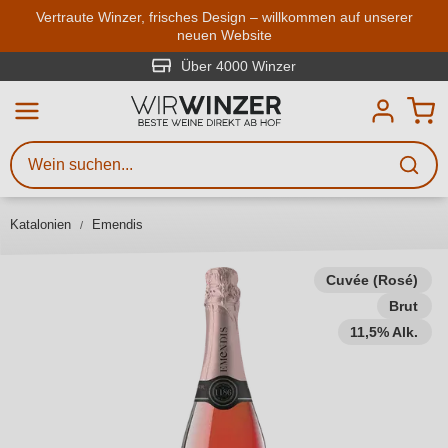
Zum Hauptinhalt springen
Vertraute Winzer, frisches Design – willkommen auf unserer
neuen Website
Weinsuche
Mindestens 3 Zeichen eingeben
Über 4000 Winzer
Beschreiben Sie, welchen Wein
Sie suchen – ob nach Geschmack,
Anlass, Weinnamen, Rebsorte,
Katalonien
Emendis
Region, Winzer oder anderen
Kriterien.
Cuvée (Rosé)
Brut
11,5% Alk.