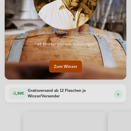
Salvador Vallés · Eigentümer
"Hochwertige Weine und Cavas mit dem Charakter des
"48 Hektar eigenen Weinbergen"
katalanischen Terroirs"
Zum Winzer
Gratisversand ab 12 Flaschen je
-5,90€
Winzer/Versender