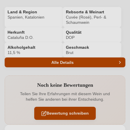
Land & Region
Rebsorte & Weinart
Spanien, Katalonien
Cuvée (Rosé), Perl- &
Schaumwein
Herkunft
Qualität
Cataluña D.O.
DOP
Alkoholgehalt
Geschmack
11,5 %
Brut
Alle Details
Produktnummer
8871011000
Noch keine Bewertungen
Alkoholgehalt in %
11,5 %
Teilen Sie Ihre Erfahrungen mit diesem Wein und
helfen Sie anderen bei ihrer Entscheidung.
Allergene
Enthält Sulfite
Bewertung schreiben
Ausbau
Flaschengärung
Flaschenverschluss
Sekt/Champagnerkorken