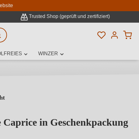
n
ebsite
Trusted Shop (geprüft und zertifiziert)
Du hast 0 Pro
rweiterte Suche
LFREIES
WINZER
ht
innamen,
n
 Caprice in Geschenkpackung