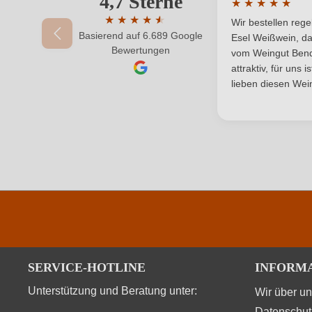
4,7 Sterne
★
★
★
★
★
Weinart
Durchschnittlic
★
★
★
★
★
★
Wir bestellen reg
Basierend auf 6.689 Google
Durchschnittliche Bewertung von 4.7 von 
Esel Weißwein, da
Ihr Passwort
Bewertungen
vom Weingut Bende
attraktiv, für uns 
lieben diesen Wein
SERVICE-HOTLINE
INFORM
Unterstützung und Beratung unter:
Wir über u
Datenschut