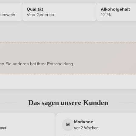
Qualität
Alkoholgehalt
haumwein
Vino Generico
12 %
5836012000
Alkoholgehalt in %
Enthält Sulfite
Flaschenverschluss
en Sie anderen bei ihrer Entscheidung.
Brut
Hersteller
llipo 406, 80123 Napoli, Italien
Inhalt
abgegeben werden. Bitte loggen Sie sich ein, oder erstellen Sie ein
2023
Land
Das sagen unsere Kunden
Vino Generico
Rebsorte
Neuer Kunde?
Neuer Kunde?
Marianne
Kampanien
Traubenfarbe
M
onat
vor 2 Wochen