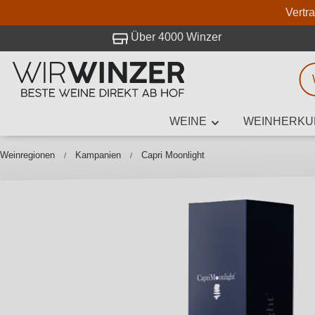
Vertr
 Besuch bei WirWinzer.
Über 4000 Winzer
WEINE
WEINHERKU
Weinsuche
Mindestens 3
Weinregionen
Kampanien
Capri Moonlight
Beschre