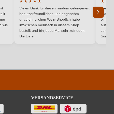
★
★
★
★
★
★
★
★
5 von 5 Sternen
Durchschnittliche Bewertung von 5 von 5 Sternen
Durchsc
it
Vielen Dank für diesen rundum gelungenen,
Die Lief
ellt
benutzerfreundlichen und angenehm
hat ein
ung
unaufdringlichen Wein-Shop!Ich habe
einmal b
nd wie
inzwischen mehrfach in diesem Shop
auf dem
Ich habe mein Passwort vergessen
bestellt und bin jedes Mal sehr zufrieden.
zurück 
Die Liefer...
Son...
VERSANDSERVICE