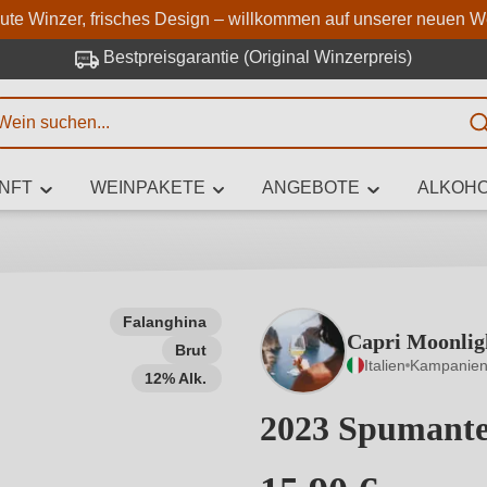
Zum Hauptinhalt springen
Zur Suche springen
Zur Hauptnavigation springe
aute Winzer, frisches Design – willkommen auf unserer neuen W
Bestpreisgarantie (Original Winzerpreis)
E
NFT
WEINPAKETE
ANGEBOTE
ALKOHO
 Zeichen eingeben
Falanghina
Capri Moonlig
Brut
iben Sie, welchen Wein Sie suchen – ob nach Geschmack, Anlass, We
Italien
Kampanie
Rebsorte, Region, Winzer oder anderen Kriterien.
12% Alk.
2023 Spumante