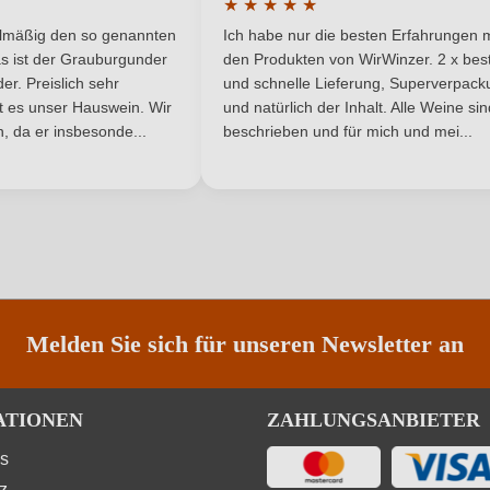
★
★
★
★
★
Perl- & Schaumwein
he Bewertung von 5 von 5 Sternen
Durchschnittliche Bewertung von 
elmäßig den so genannten
Ich habe nur die besten Erfahrungen m
5 Sternen
s ist der Grauburgunder
den Produkten von WirWinzer. 2 x best
r. Preislich sehr
und schnelle Lieferung, Superverpack
ist es unser Hauswein. Wir
und natürlich der Inhalt. Alle Weine si
, da er insbesonde...
beschrieben und für mich und mei...
ANMELDEN
Melden Sie sich für unseren Newsletter an
ATIONEN
ZAHLUNGSANBIETER
ns
z