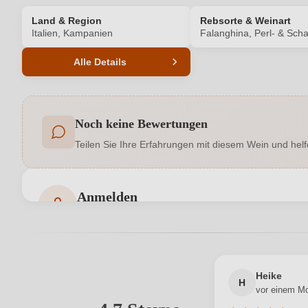
Land & Region
Rebsorte & Weinart
Italien, Kampanien
Falanghina, Perl- & Sc
Alle Details
Produktnummer
Noch keine Bewertungen
Allergene
Teilen Sie Ihre Erfahrungen mit diesem Wein und helf
Geschmack
Hersteller adresse
Wine Capri SRL, Via Posi
Anmelden
Bewertungen können nur von angemeldeten Benutzern 
Jahrgang
Qualität
Heike
Region
H
vor einem M
Ihre E-Mail-Adresse