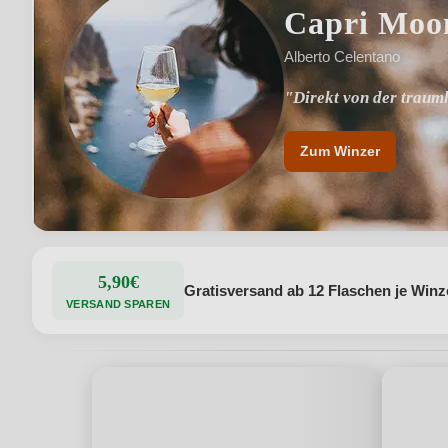
Capri Moon
Alberto Celentano
"Direkt von der traum
Zum Winzer
5,90€
Gratisversand ab 12 Flaschen je Winz
VERSAND SPAREN