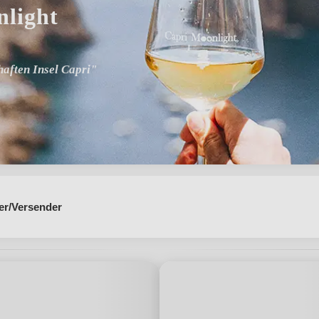
light
haften Insel Capri"
er/Versender