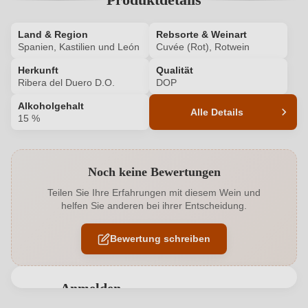
Land & Region
Rebsorte & Weinart
Spanien, Kastilien und León
Cuvée (Rot), Rotwein
Herkunft
Qualität
Ribera del Duero D.O.
DOP
Alkoholgehalt
Alle Details
15 %
Produktnummer
8765001000
Noch keine Bewertungen
Alkoholgehalt in %
15 %
Teilen Sie Ihre Erfahrungen mit diesem Wein und
helfen Sie anderen bei ihrer Entscheidung.
Allergene
Enthält Sulfite
Bewertung schreiben
Geographische Angabe
Ribera del Duero D.O.
Hersteller
Pradorey
Anmelden
Hersteller
Real Sitio de Ventosilla SA, C. Antonio Maura 16,
Bewertungen können nur von angemeldeten