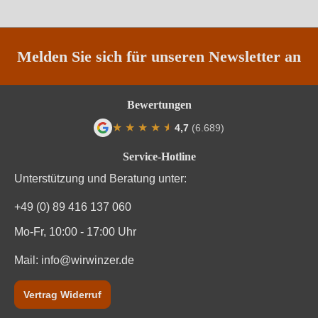
Weinart
Rotwein
Melden Sie sich für unseren Newsletter an
Bewertungen
★
★
★
★
★
★
4,7
(6.689)
Durchschnittliche Bewertung von 4.7 von
Service-Hotline
Unterstützung und Beratung unter:
+49 (0) 89 416 137 060
Mo-Fr, 10:00 - 17:00 Uhr
Mail:
info@wirwinzer.de
Vertrag Widerruf