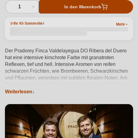
1
In den Warenkorb
Ihr KI-Sommelier
Mehr
Der Pradorey Finca Valdelayegua DO Ribera del Duero
hat eine intensive kirschrote Farbe mit granatroten
Reflexen, tief und hell. Intensive Aromen von reifen
schwarzen Früchten, wie Brombeeren, Schwarzkirschen
und Pflaumen, verwoben mit subtilen floralen Noten. Am
Gaumen ist dieser Wein einladend, mit einem kräftigen
und gut strukturierten Körper. Die Tannine sind fest, aber
Weiterlesen
gut integriert und bieten ein samtiges und weiches Gefühl
am Gaumen.
Produktdetails anzeigen →