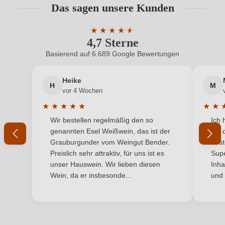
Das sagen unsere Kunden
adresse
28014 Madrid, Spanien
Benutzern abgegeben werden. Bitte loggen Sie sich
ein, oder erstellen Sie einen neuen Account.
Inhalt
★
★
★
★
★
★
0,75 L
4,7 Sterne
Durchschnittliche Bewertung von 4.7 
Jahrgang
2022
Basierend auf 6.689 Google Bewertungen
Neuer Kunde?
Neuer Kunde?
Land
Spanien
Heike
H
M
Ihre E-Mail-Adresse
vor 4 Wochen
Passt zu
Käse, Rotes Fleisch, Wild
★
★
★
★
★
★
★
Durchschnittliche Bewertung von 5 von 5 Sternen
Durchs
Wir bestellen regelmäßig den so
Ich 
Qualität
Ihr Passwort
DOP
genannten Esel Weißwein, das ist der
mit 
Grauburgunder vom Weingut Bender.
best
Rebsorte
Cuvée (Rot)
Ich habe mein Passwort vergessen
Preislich sehr attraktiv, für uns ist es
Supe
unser Hauswein. Wir lieben diesen
Inha
Region
Kastilien und León
Wein, da er insbesonde...
und 
ANMELDEN
Traubenfarbe
Rot
Vegan
Ja