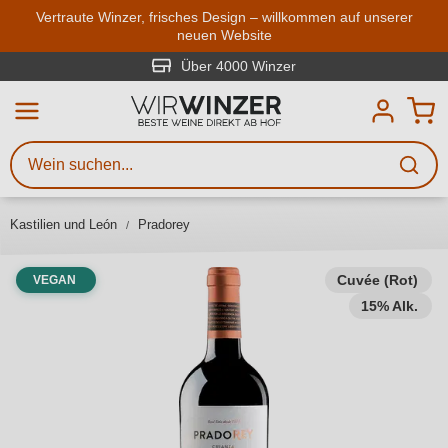
Zum Hauptinhalt springen
Vertraute Winzer, frisches Design – willkommen auf unserer
neuen Website
Weinsuche
Mindestens 3 Zeichen eingeben
Über 4000 Winzer
Beschreiben Sie, welchen Wein
Sie suchen – ob nach Geschmack,
Anlass, Weinnamen, Rebsorte,
Kastilien und León
Pradorey
Region, Winzer oder anderen
Kriterien.
Cuvée (Rot)
VEGAN
15% Alk.