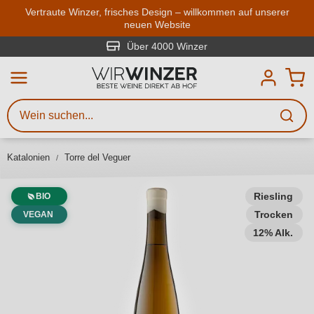
Zum Hauptinhalt springen
Vertraute Winzer, frisches Design – willkommen auf unserer
neuen Website
Weinsuche
Mindestens 3 Zeichen eingeben
Über 4000 Winzer
Beschreiben Sie, welchen Wein
Sie suchen – ob nach Geschmack,
Anlass, Weinnamen, Rebsorte,
Katalonien
Torre del Veguer
Region, Winzer oder anderen
Kriterien.
Riesling
BIO
Trocken
VEGAN
12% Alk.