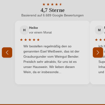
★
★
★
★
★
★
4,7 Sterne
Durchschnittliche Bewertung von 4.7 
Geschmack
Trocken
Basierend auf 6.689 Google Bewertungen
Neuer Kunde?
Neuer Kunde?
Hersteller
Torre del Veguer
Heike
H
M
Ihre E-Mail-Adresse
Hersteller
Bodegas Torre del Veguer SL, Urb. Torre Veguer s/n,
vor einem Monat
adresse
08810 Sant Pere de Ribes, Spanien
★
★
★
★
★
★
★
Durchschnittliche Bewertung von 5 von 5 Sternen
Durchs
Wir bestellen regelmäßig den so
Ich 
Inhalt
Ihr Passwort
0,75 L
genannten Esel Weißwein, das ist der
mit 
Grauburgunder vom Weingut Bender.
best
Jahrgang
2022
Ich habe mein Passwort vergessen
Preislich sehr attraktiv, für uns ist es
Supe
unser Hauswein. Wir lieben diesen
Inha
Land
Spanien
Wein, da er insbesonde...
und 
ANMELDEN
Passt zu
Asiatisch, Meeresfrüchte, Weißes Fleisch
Qualität
IGP
Rebsorte
Riesling