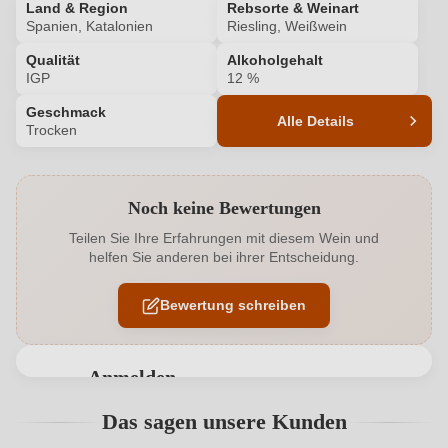
Land & Region
Rebsorte & Weinart
Spanien, Katalonien
Riesling, Weißwein
Qualität
Alkoholgehalt
IGP
12 %
Geschmack
Alle Details
Trocken
Produktnummer
8080012000
Noch keine Bewertungen
Alkoholgehalt in %
12 %
Teilen Sie Ihre Erfahrungen mit diesem Wein und
helfen Sie anderen bei ihrer Entscheidung.
Allergene
Enthält Sulfite
Bewertung schreiben
Bio
EU
Bio
Ja
Anmelden
Bio-Kontrollstelle
ES-ECO-019-CT.724-0058455.2024.001
Bewertungen können nur von angemeldeten
Das sagen unsere Kunden
Benutzern abgegeben werden. Bitte loggen Sie sich
Bio-Kontrollstelle Shop
DE-ÖKO-060
ein, oder erstellen Sie einen neuen Account.