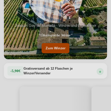
Joaquín Gay de Montellá · Winzer und Eigentümer
"Kultiviert hundertjährigen Carignan und Grenache"
"Ökologische Weine"
Zum Winzer
Gratisversand ab 12 Flaschen je
-5,90€
Winzer/Versender