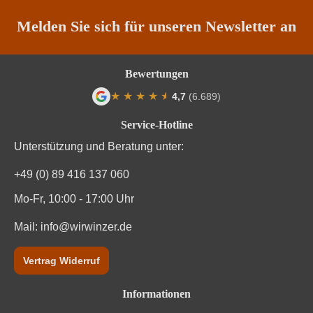
Region
Katalonien
Melden Sie sich für unseren Newsletter an
Traubenfarbe
Weiß
Bewertungen
Vegan
Ja
★
★
★
★
★
★
4,7
(6.689)
Durchschnittliche Bewertung von 4.7 von
Weinart
Weißwein
Service-Hotline
Unterstützung und Beratung unter:
+49 (0) 89 416 137 060
Mo-Fr, 10:00 - 17:00 Uhr
Mail:
info@wirwinzer.de
Vertrag Widerruf
Informationen