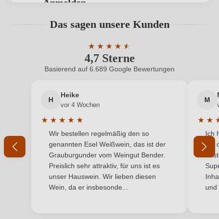
Anmelden
Hersteller
Gonzalez Teso
Bewertungen können nur von angemeldeten
Das sagen unsere Kunden
Benutzern abgegeben werden. Bitte loggen Sie sich
Hersteller
GONZALEZ TESO S.C., OLMO 34-36, 01330
ein, oder erstellen Sie einen neuen Account.
adresse
★
★
★
★
★
★
Labastida (Álava), Spanien
4,7 Sterne
Durchschnittliche Bewertung von 4.7 
Inhalt
0,75 L
Basierend auf 6.689 Google Bewertungen
Neuer Kunde?
Neuer Kunde?
Jahrgang
2022
Heike
H
M
Ihre E-Mail-Adresse
vor 4 Wochen
Land
Spanien
★
★
★
★
★
★
★
Durchschnittliche Bewertung von 5 von 5 Sternen
Durchs
Wir bestellen regelmäßig den so
Ich 
Passt zu
Ihr Passwort
Fisch
genannten Esel Weißwein, das ist der
mit 
Grauburgunder vom Weingut Bender.
best
Qualität
DOP
Ich habe mein Passwort vergessen
Preislich sehr attraktiv, für uns ist es
Supe
unser Hauswein. Wir lieben diesen
Inha
Rebsorte
Tempranillo
Wein, da er insbesonde...
und 
ANMELDEN
Region
Baskenland