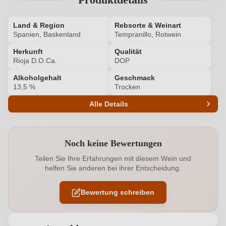
Land & Region
Rebsorte & Weinart
Spanien, Baskenland
Tempranillo, Rotwein
Herkunft
Qualität
Rioja D.O.Ca.
DOP
Alkoholgehalt
Geschmack
13,5 %
Trocken
Alle Details
Produktnummer
7850003000
Noch keine Bewertungen
Alkoholgehalt in %
13,5 %
Teilen Sie Ihre Erfahrungen mit diesem Wein und
helfen Sie anderen bei ihrer Entscheidung.
Allergene
Enthält Sulfite
Bewertung schreiben
Geographische Angabe
Rioja D.O.Ca.
Geschmack
Trocken