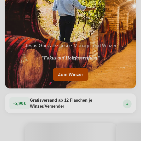
Jesus Gonzalez Teso · Manager und Winzer
"Vielfach international Ausgezeichnet"
"Fokus auf Holzfassreifung"
Zum Winzer
Gratisversand ab 12 Flaschen je
-5,90€
Winzer/Versender