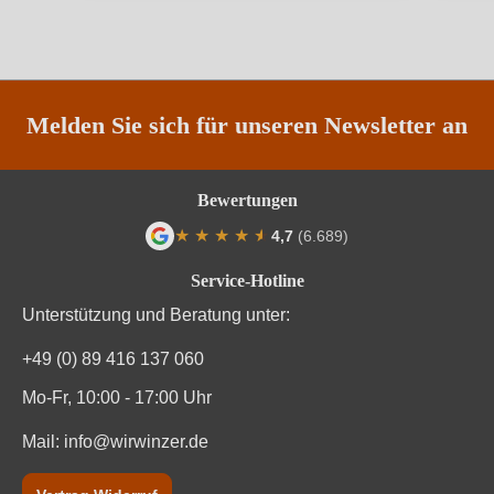
Traubenfarbe
Rot
Vegan
Ja
Weinart
Rotwein
Melden Sie sich für unseren Newsletter an
Bewertungen
★
★
★
★
★
★
4,7
(6.689)
Durchschnittliche Bewertung von 4.7 von
Service-Hotline
Unterstützung und Beratung unter:
+49 (0) 89 416 137 060
Mo-Fr, 10:00 - 17:00 Uhr
Mail:
info@wirwinzer.de