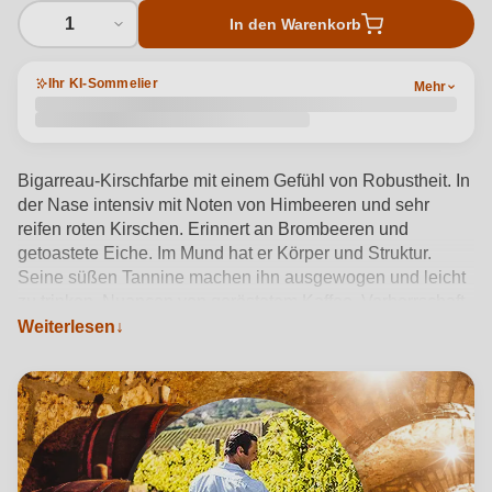
1
In den Warenkorb
Ihr KI-Sommelier
Mehr
Bigarreau-Kirschfarbe mit einem Gefühl von Robustheit. In
der Nase intensiv mit Noten von Himbeeren und sehr
reifen roten Kirschen. Erinnert an Brombeeren und
getoastete Eiche. Im Mund hat er Körper und Struktur.
Seine süßen Tannine machen ihn ausgewogen und leicht
zu trinken. Nuancen von geröstetem Kaffee. Vorherrschaft
der Frucht gegenüber dem Holz
Weiterlesen
Produktdetails anzeigen →