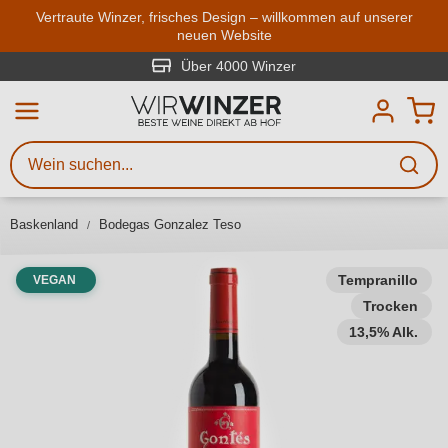
Zum Hauptinhalt springen
Vertraute Winzer, frisches Design – willkommen auf unserer
neuen Website
Weinsuche
Mindestens 3 Zeichen eingeben
Über 4000 Winzer
Beschreiben Sie, welchen Wein
Sie suchen – ob nach Geschmack,
Anlass, Weinnamen, Rebsorte,
Baskenland
Bodegas Gonzalez Teso
Region, Winzer oder anderen
Kriterien.
Tempranillo
VEGAN
Trocken
13,5% Alk.