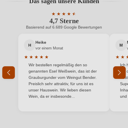
Das sagen unsere Kunden
Benutzern abgegeben werden. Bitte loggen Sie sich
Haltbar bis
5 ans
ein, oder erstellen Sie einen neuen Account.
★
★
★
★
★
★
4,7 Sterne
Durchschnittliche Bewertung von 4.7 
Hersteller
Le Breton
Basierend auf 6.689 Google Bewertungen
Neuer Kunde?
Neuer Kunde?
Hersteller
MAISON LE BRETON SARL BLB Vignobles, LA JASSE
adresse
RD 127, 34980 Combaillaux, Frankreich
Heike
H
M
Ihre E-Mail-Adresse
vor einem Monat
Inhalt
0,75 L
★
★
★
★
★
★
★
Durchschnittliche Bewertung von 5 von 5 Sternen
Durchs
Wir bestellen regelmäßig den so
Ich 
Jahrgang
Ihr Passwort
2024
genannten Esel Weißwein, das ist der
mit 
Grauburgunder vom Weingut Bender.
best
Land
Frankreich
Ich habe mein Passwort vergessen
Preislich sehr attraktiv, für uns ist es
Supe
unser Hauswein. Wir lieben diesen
Inha
Passt zu
Asiatisch, Reisgerichte, Weißes Fleisch
Wein, da er insbesonde...
und 
ANMELDEN
Qualität
IGP
Rebsorte
Chardonnay