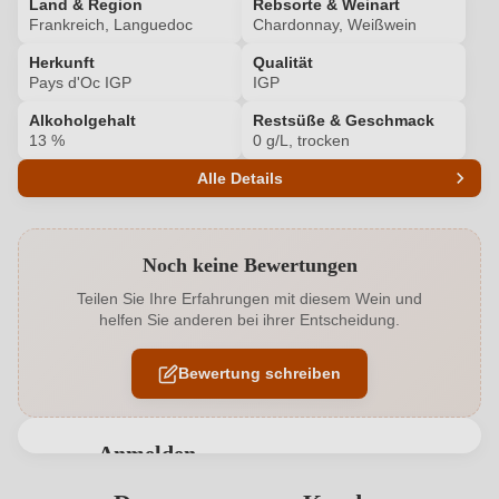
Land & Region
Rebsorte & Weinart
Frankreich, Languedoc
Chardonnay, Weißwein
Herkunft
Qualität
Pays d'Oc IGP
IGP
Alkoholgehalt
Restsüße & Geschmack
13 %
0 g/L, trocken
Alle Details
Produktnummer
6804006000
Noch keine Bewertungen
Alkoholgehalt in %
13 %
Teilen Sie Ihre Erfahrungen mit diesem Wein und
helfen Sie anderen bei ihrer Entscheidung.
Allergene
Enthält Sulfite
Bewertung schreiben
Flaschenverschluss
Presskorken
Geographische Angabe
Pays d'Oc IGP
Anmelden
Geschmack
Trocken
Bewertungen können nur von angemeldeten