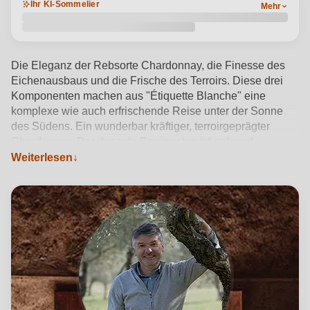
Ihr KI-Sommelier
Mehr
Die Eleganz der Rebsorte Chardonnay, die Finesse des
Eichenausbaus und die Frische des Terroirs. Diese drei
Komponenten machen aus "Étiquette Blanche" eine
komplexe wie auch erfrischende Reise unter der Sonne
des Südens. Ein wunderbar kräftiger, terroirgeprägter
Chardonnay. Der dezente Barriqueton ist gekonnt
eingebunden und nicht dominant. Am Gaumen Aromen
Weiterlesen
von Zitrusfrüchten, exotischen Früchten sowie Vanille, die
lange und intensiv nachklingen.
Produktdetails anzeigen →