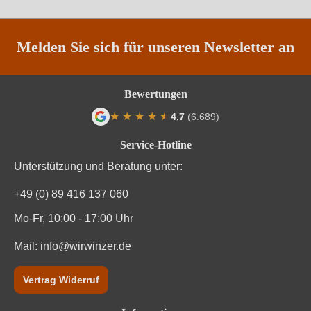
Region
Languedoc
Restzucker in g/L
0 g/L
Melden Sie sich für unseren Newsletter an
Traubenfarbe
Weiß
Bewertungen
Weinart
Weißwein
★
★
★
★
★
★
4,7
(6.689)
Durchschnittliche Bewertung von 4.7 von
Nährwertangaben
Service-Hotline
Unterstützung und Beratung unter:
Durchschnittliche nährwertangaben
pro 100 ml
+49 (0) 89 416 137 060
Brennwert
297 kJ / 71 kcal
Mo-Fr, 10:00 - 17:00 Uhr
Kohlenhydrate
Mail:
info@wirwinzer.de
0 g
Kohlenhydrate davon Zucker
0 g
Vertrag Widerruf
Zutaten
Trauben, Konservierungsstoffe (Sulfite)