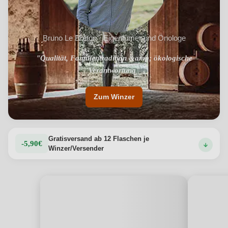
Bruno Le Breton · Eigentümer und Önologe
"Qualität, Familientradition &amp; ökologische
"Malerische Weinberge nahe Montpellier"
Verantwortung"
Zum Winzer
Gratisversand ab 12 Flaschen je
-5,90€
Winzer/Versender