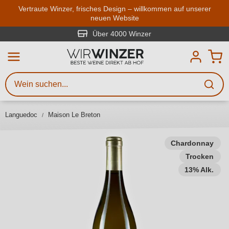
Zum Hauptinhalt springen
Vertraute Winzer, frisches Design – willkommen auf unserer
neuen Website
Weinsuche
Mindestens 3 Zeichen eingeben
Über 4000 Winzer
Beschreiben Sie, welchen Wein
Sie suchen – ob nach Geschmack,
Anlass, Weinnamen, Rebsorte,
Languedoc
Maison Le Breton
Region, Winzer oder anderen
Kriterien.
Chardonnay
Trocken
13% Alk.