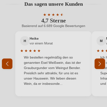
Das sagen unsere Kunden
Benutzern abgegeben werden. Bitte loggen Sie sich
Hersteller
Azienda Agricola Marco Wolf, Piazza Municipio 7,
ein, oder erstellen Sie einen neuen Account.
adresse
★
38050 Castelnuovo Valsugana, Italien
★
★
★
★
★
4,7 Sterne
Durchschnittliche Bewertung von 4.7 
Inhalt
0,75 L
Basierend auf 6.689 Google Bewertungen
Neuer Kunde?
Neuer Kunde?
Jahrgang
2023
Heike
H
M
Ihre E-Mail-Adresse
vor einem Monat
Land
Italien
★
★
★
★
★
★
★
Durchschnittliche Bewertung von 5 von 5 Sternen
Durchs
Wir bestellen regelmäßig den so
Ich 
Qualität
Ihr Passwort
DOC
genannten Esel Weißwein, das ist der
mit 
Grauburgunder vom Weingut Bender.
best
Rebsorte
Chardonnay
Ich habe mein Passwort vergessen
Preislich sehr attraktiv, für uns ist es
Supe
unser Hauswein. Wir lieben diesen
Inha
Region
Trentino
Wein, da er insbesonde...
und 
ANMELDEN
Traubenfarbe
Weiß
Weinart
Weißwein