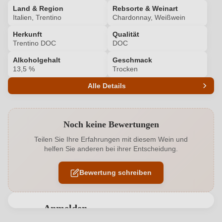
Land & Region
Rebsorte & Weinart
Italien, Trentino
Chardonnay, Weißwein
Herkunft
Qualität
Trentino DOC
DOC
Alkoholgehalt
Geschmack
13,5 %
Trocken
Alle Details
Produktnummer
8175002000
Noch keine Bewertungen
Alkoholgehalt in %
13,5 %
Teilen Sie Ihre Erfahrungen mit diesem Wein und
helfen Sie anderen bei ihrer Entscheidung.
Allergene
Enthält Sulfite
Bewertung schreiben
Geographische Angabe
Trentino DOC
Geschmack
Trocken
Anmelden
Hersteller
Marco Wolf
Bewertungen können nur von angemeldeten