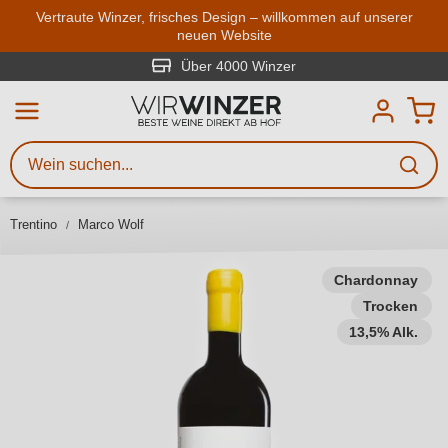
Zum Hauptinhalt springen
Vertraute Winzer, frisches Design – willkommen auf unserer
neuen Website
Weinsuche
Mindestens 3 Zeichen eingeben
Über 4000 Winzer
Beschreiben Sie, welchen Wein
Sie suchen – ob nach Geschmack,
Anlass, Weinnamen, Rebsorte,
Trentino
Marco Wolf
Region, Winzer oder anderen
Kriterien.
Chardonnay
Trocken
13,5% Alk.