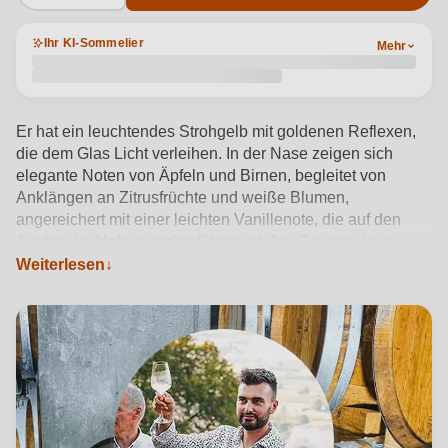
Ihr KI-Sommelier
Mehr
Er hat ein leuchtendes Strohgelb mit goldenen Reflexen,
die dem Glas Licht verleihen. In der Nase zeigen sich
elegante Noten von Äpfeln und Birnen, begleitet von
Anklängen an Zitrusfrüchte und weiße Blumen,
angereichert mit einer leichten Vanillenote, die auf den
Ausbau im Holz zurückzuführen ist. Am Gaumen ist er
weich und samtig, mit einer gut eingebundenen Frische
Weiterlesen
und einer Mineralität, die die fruchtigen Empfindungen
ausgleicht. Der Abgang ist lang anhaltend, mit
angenehmen Noten von gerösteten Haselnüssen und
Butter, die ihm Tiefe verleihen und zu einem weiteren
Schluck einladen.
Produktdetails anzeigen →