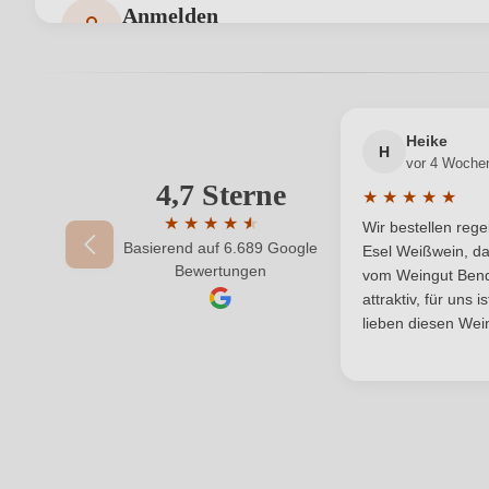
Anmelden
Bewertungen können nur von angemeldeten Benutzern 
Hersteller adresse
Weingut H. Engelhard, Kleine Untergasse 1
Jahrgang
Heike
Qualität
H
vor 4 Woche
4,7 Sterne
Ihre E-Mail-Adresse
★
★
★
★
★
Region
Durchschnittlic
★
★
★
★
★
★
Wir bestellen reg
Basierend auf 6.689 Google
Durchschnittliche Bewertung von 4.7 von 
Säuregehalt in g/L
Esel Weißwein, da
Ihr Passwort
Bewertungen
vom Weingut Bende
attraktiv, für uns 
Weinart
lieben diesen Wein