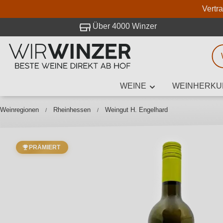
Vertr
 Besuch bei WirWinzer.
Über 4000 Winzer
WEINE
WEINHERKU
Weinsuche
Mindestens 3
Weinregionen
Rheinhessen
Weingut H. Engelhard
PRÄMIERT
Beschre