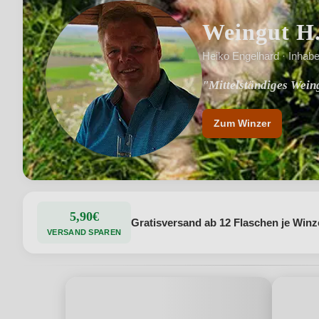
Weingut H
Heiko Engelhard · Inhabe
"Mittelständiges Weing
"Unsere Devise: "Eine
Zum Winzer
5,90€
Gratisversand ab 12 Flaschen je Winz
VERSAND SPAREN