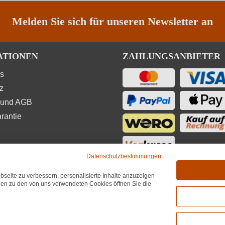
Melden Sie sich für unseren Newsletter an
ATIONEN
ZAHLUNGSANBIETER
ns
z
 und AGB
rantie
Datenschutzbestimmungen
seite zu verbessern, personalisierte Inhalte anzuzeigen
UNGEN
onen zu den von uns verwendeten Cookies öffnen Sie die
★
★
★
4,7
(6.689)
hnittliche Bewertung von 4.7 von 5 Sternen