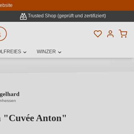
n
ebsite
Trusted Shop (geprüft und zertifiziert)
Du hast 0 Pro
rweiterte Suche
LFREIES
WINZER
gelhard
innamen,
inhessen
n "Cuvée Anton"