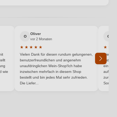
en neuen Account.
0,75 L
Deutschland
Oliver
g
Cuvée (Weiß)
O
G
vor 2 Monaten
v
★
★
★
★
★
★
★
★
11,8 g/L
5 von 5 Sternen
Durchschnittliche Bewertung von 5 von 5 Sternen
Durchsc
it
Vielen Dank für diesen rundum gelungenen,
Die Lief
Weiß
ellt
benutzerfreundlichen und angenehm
hat ein
ung
unaufdringlichen Wein-Shop!Ich habe
einmal b
nd wie
inzwischen mehrfach in diesem Shop
auf dem
Ich habe mein Passwort vergessen
bestellt und bin jedes Mal sehr zufrieden.
zurück 
Die Liefer...
Son...