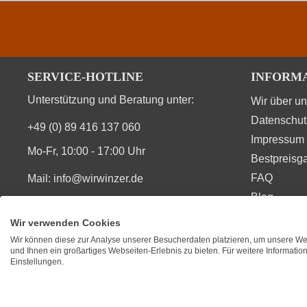
SERVICE-HOTLINE
INFORM
Unterstützung und Beratung unter:
Wir über u
Datenschut
+49 (0) 89 416 137 060
Impressum
Mo-Fr, 10:00 - 17:00 Uhr
Bestpreisga
FAQ
Mail:
info@wirwinzer.de
Blog
Vertrag Widerruf
Wir verwenden Cookies
Wir können diese zur Analyse unserer Besucherdaten platzieren, um unsere Web
SIE FINDEN UNS AUCH AUF
BEWERT
und Ihnen ein großartiges Webseiten-Erlebnis zu bieten. Für weitere Informati
Einstellungen.
★
★
★
Durchsc