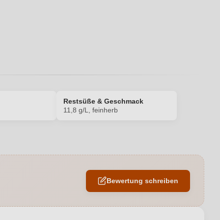
Restsüße & Geschmack
11,8 g/L, feinherb
12 %
Edelstahltank
Bewertung schreiben
Drehverschluss
H. Engelhard