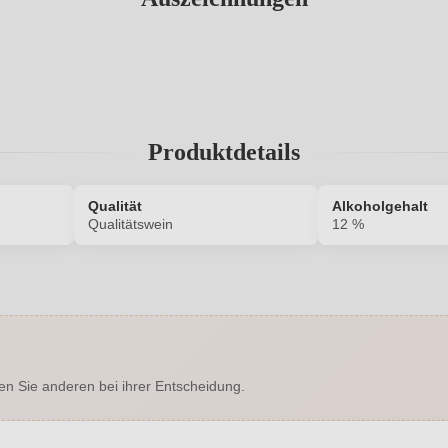
Produktdetails
Qualität
Alkoholgehalt
n
Qualitätswein
12 %
1483005000
Alkoholgehalt in %
Enthält Sulfite
Ausbau
en Sie anderen bei ihrer Entscheidung.
, Scheurebe, Weißer Burgunder
Flaschenverschluss
Feinherb
Hersteller