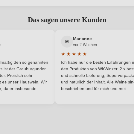
abgegeben werden. Bitte loggen Sie sich ein, oder erstellen Sie ein
, 67586 Hillesheim, Deutschland
Inhalt
Das sagen unsere Kunden
2021
Land
Neuer Kunde?
Neuer Kunde?
Marianne
Qualitätswein
Rebsorte
M
n
vor 2 Wochen
★
★
★
★
★
Rheinhessen
Restzucker in g/L
he Bewertung von 5 von 5 Sternen
Durchschnittliche Bewertung von 
elmäßig den so genannten
Ich habe nur die besten Erfahrungen m
5 Sternen
6,4 g/L
Traubenfarbe
s ist der Grauburgunder
den Produkten von WirWinzer. 2 x best
r. Preislich sehr
und schnelle Lieferung, Superverpack
ist es unser Hauswein. Wir
und natürlich der Inhalt. Alle Weine si
Weißwein
, da er insbesonde...
beschrieben und für mich und mei...
ANMELDEN