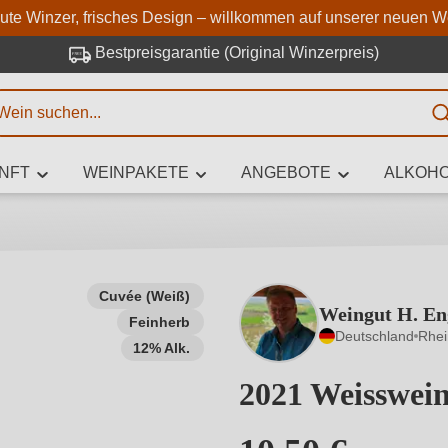
Zum Hauptinhalt springen
Zur Suche springen
Zur Hauptnavigation springe
aute Winzer, frisches Design – willkommen auf unserer neuen W
Bestpreisgarantie (Original Winzerpreis)
E
NFT
WEINPAKETE
ANGEBOTE
ALKOHO
 Zeichen eingeben
Cuvée (Weiß)
Weingut H. En
Feinherb
iben Sie, welchen Wein Sie suchen – ob nach Geschmack, Anlass, We
Deutschland
Rhe
Rebsorte, Region, Winzer oder anderen Kriterien.
12% Alk.
2021 Weisswei