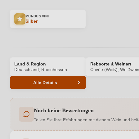
MUNDUS VINI
Silber
Land & Region
Rebsorte & Weinart
Deutschland, Rheinhessen
Cuvée (Weiß), Weißwei
Alle Details
Produktnummer
Noch keine Bewertungen
Allergene
Teilen Sie Ihre Erfahrungen mit diesem Wein und helf
Cuvée-Rebsorten
Bacchus, Grauer Burgunder, Faberrebe
Geschmack