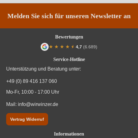
Säuregehalt in g/L
5,6 g/L
Melden Sie sich für unseren Newsletter an
Traubenfarbe
Rot
Bewertungen
Weinart
Rotwein
★
★
★
★
★
★
4,7
(6.689)
Durchschnittliche Bewertung von 4.7 von
Service-Hotline
Unterstützung und Beratung unter:
+49 (0) 89 416 137 060
Mo-Fr, 10:00 - 17:00 Uhr
Mail:
info@wirwinzer.de
Vertrag Widerruf
Informationen