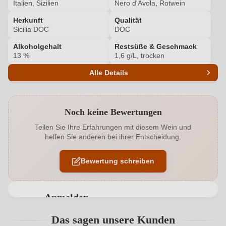
Italien, Sizilien
Nero d'Avola, Rotwein
Herkunft
Qualität
Sicilia DOC
DOC
Alkoholgehalt
Restsüße & Geschmack
13 %
1,6 g/L, trocken
Alle Details
Produktnummer
7044609000
Noch keine Bewertungen
Alkoholgehalt in %
13 %
Teilen Sie Ihre Erfahrungen mit diesem Wein und
helfen Sie anderen bei ihrer Entscheidung.
Allergene
Enthält Sulfite
Bewertung schreiben
Ausbau
Barrique
Flaschenverschluss
Naturkorken
Anmelden
Geographische Angabe
Sicilia DOC
Bewertungen können nur von angemeldeten
Das sagen unsere Kunden
Benutzern abgegeben werden. Bitte loggen Sie sich