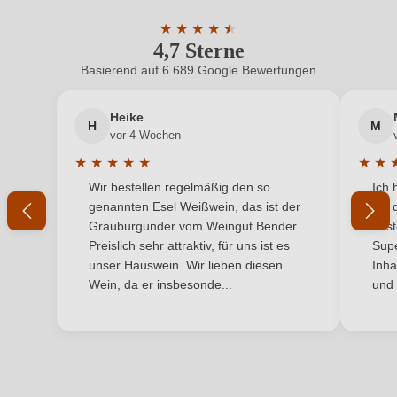
Geschmack
Trocken
ein, oder erstellen Sie einen neuen Account.
★
★
★
★
★
★
4,7 Sterne
Durchschnittliche Bewertung von 4.7 
Hersteller
Regaleali
Basierend auf 6.689 Google Bewertungen
Neuer Kunde?
Neuer Kunde?
Hersteller
Tenuta Regaleali (Tasca d'Almerita), Via dei Fiori
adresse
13, 90129 Palermo, Italien
Heike
H
M
Ihre E-Mail-Adresse
vor 4 Wochen
Inhalt
0,75 L
★
★
★
★
★
★
★
Durchschnittliche Bewertung von 5 von 5 Sternen
Durchs
Wir bestellen regelmäßig den so
Ich 
Jahrgang
Ihr Passwort
2021
genannten Esel Weißwein, das ist der
mit 
Grauburgunder vom Weingut Bender.
best
Land
Italien
Ich habe mein Passwort vergessen
Preislich sehr attraktiv, für uns ist es
Supe
unser Hauswein. Wir lieben diesen
Inha
Qualität
DOC
Wein, da er insbesonde...
und 
ANMELDEN
Rebsorte
Nero d'Avola
Region
Sizilien
Restzucker in g/L
1,6 g/L