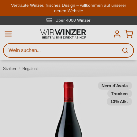
Zum Hauptinhalt springen
Vertraute Winzer, frisches Design – willkommen auf unserer
neuen Website
Weinsuche
Mindestens 3 Zeichen eingeben
Über 4000 Winzer
Beschreiben Sie, welchen Wein
Sie suchen – ob nach Geschmack,
Anlass, Weinnamen, Rebsorte,
Sizilien
Regaleali
Region, Winzer oder anderen
Kriterien.
Nero d'Avola
Trocken
13% Alk.