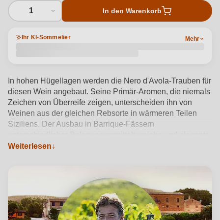
1
In den Warenkorb
Ihr KI-Sommelier
Mehr
In hohen Hügellagen werden die Nero d'Avola-Trauben für
diesen Wein angebaut. Seine Primär-Aromen, die niemals
Zeichen von Überreife zeigen, unterscheiden ihn von
Weinen aus der gleichen Rebsorte in wärmeren Teilen
Siziliens. Der Ausbau in Barrique-Fässern
unterschiedlicher Belegungvermittelt weiche und elegante
Tannine, der Holz-Charakter ist daher niemals aufdringlich.
Weiterlesen
Lamùri, Sizilianisch für Liebe, gibt ihm seinen Namen,
dieselbe Liebe, die Tasca d'Almerita inseine Verarbeitung
legt.
Produktdetails anzeigen →