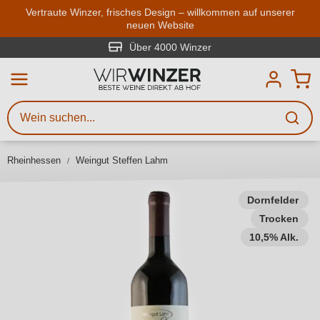
Zum Hauptinhalt springen
Vertraute Winzer, frisches Design – willkommen auf unserer
neuen Website
Weinsuche
Mindestens 3 Zeichen eingeben
Über 4000 Winzer
Beschreiben Sie, welchen Wein
Sie suchen – ob nach Geschmack,
Anlass, Weinnamen, Rebsorte,
Rheinhessen
Weingut Steffen Lahm
Region, Winzer oder anderen
Kriterien.
Dornfelder
Trocken
10,5% Alk.