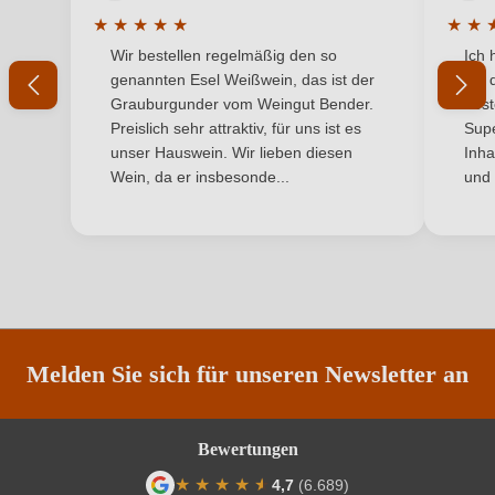
Qualität
Qualitätswein
★
★
★
★
★
★
★
Durchschnittliche Bewertung von 5 von 5 Sternen
Durchs
Wir bestellen regelmäßig den so
Ich 
Rebsorte
Ihr Passwort
Dornfelder
genannten Esel Weißwein, das ist der
mit 
Grauburgunder vom Weingut Bender.
best
Region
Rheinhessen
Ich habe mein Passwort vergessen
Preislich sehr attraktiv, für uns ist es
Supe
unser Hauswein. Wir lieben diesen
Inha
Traubenfarbe
Rot
Wein, da er insbesonde...
und 
ANMELDEN
Weinart
Rotwein
Melden Sie sich für unseren Newsletter an
Bewertungen
★
★
★
★
★
★
4,7
(6.689)