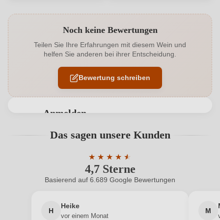
Produktnummer
1788008000
Noch keine Bewertungen
Alkoholgehalt in %
10,5 %
Teilen Sie Ihre Erfahrungen mit diesem Wein und
helfen Sie anderen bei ihrer Entscheidung.
Allergene
Enthält Sulfite
Bewertung schreiben
Geschmack
Trocken
Hersteller
Steffen Lahm
Anmelden
Hersteller
Steffen und Norbert Lahm GbR, Bechenheimer Str.
Bewertungen können nur von angemeldeten
Das sagen unsere Kunden
adresse
27, 55234 Nack, Deutschland
Benutzern abgegeben werden. Bitte loggen Sie sich
ein, oder erstellen Sie einen neuen Account.
Inhalt
★
★
★
★
★
★
0,75 L
4,7 Sterne
Durchschnittliche Bewertung von 4.7 
Jahrgang
2021
Basierend auf 6.689 Google Bewertungen
Neuer Kunde?
Neuer Kunde?
Land
Deutschland
Heike
H
M
Ihre E-Mail-Adresse
vor einem Monat