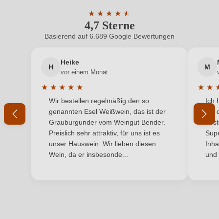
Geschmack
Trocken
ein, oder erstellen Sie einen neuen Account.
★
★
★
★
★
★
4,7 Sterne
Durchschnittliche Bewertung von 4.7 
Haltbar bis
2035
Basierend auf 6.689 Google Bewertungen
Neuer Kunde?
Neuer Kunde?
Hersteller
Maison Ginestet
Heike
H
M
Ihre E-Mail-Adresse
Vertrieb durch Hanseatisches Wein- Sekt-Kontor
vor einem Monat
Hersteller
Hawesko GmbH, D-22763 Hamburg; Mis en bouteille
adresse
★
★
★
★
★
★
★
par Maison Ginestet à F33360-099
Durchschnittliche Bewertung von 5 von 5 Sternen
Durchs
Wir bestellen regelmäßig den so
Ich 
Ihr Passwort
genannten Esel Weißwein, das ist der
mit 
Inhalt
0,75 L
Grauburgunder vom Weingut Bender.
best
Ich habe mein Passwort vergessen
Preislich sehr attraktiv, für uns ist es
Supe
Jahrgang
2021
unser Hauswein. Wir lieben diesen
Inha
Wein, da er insbesonde...
und 
Land
Frankreich
ANMELDEN
Region
Bordeaux
Weinart
Rotwein