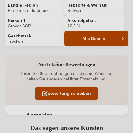
Land & Region
Rebsorte & Weinart
Frankreich, Bordeaux
Rotwein
Herkunft
Alkoholgehalt
Graves AOP
12,5 %
Geschmack
Alle Details
Trocken
Produktnummer
HM100570038
Noch keine Bewertungen
Alkoholgehalt in %
12,5 %
Teilen Sie Ihre Erfahrungen mit diesem Wein und
helfen Sie anderen bei ihrer Entscheidung.
Allergene
Enthält Sulfite
Bewertung schreiben
Cuvée-Rebsorten
Cabernet Franc, Merlot
Flaschenverschluss
Naturkorken
Anmelden
Geographische Angabe
Graves AOP
Bewertungen können nur von angemeldeten
Das sagen unsere Kunden
Benutzern abgegeben werden. Bitte loggen Sie sich