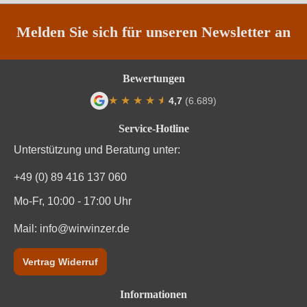
Melden Sie sich für unseren Newsletter an
Bewertungen
★
★
★
★
★
★
4,7
(6.689)
Durchschnittliche Bewertung von 4.7 von
Service-Hotline
Unterstützung und Beratung unter:
+49 (0) 89 416 137 060
Mo-Fr, 10:00 - 17:00 Uhr
Mail:
info@wirwinzer.de
Vertrag Widerruf
Informationen