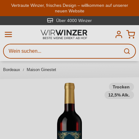
Zum Hauptinhalt springen
Vertraute Winzer, frisches Design – willkommen auf unserer
neuen Website
Weinsuche
Mindestens 3 Zeichen eingeben
Über 4000 Winzer
Beschreiben Sie, welchen Wein
Sie suchen – ob nach Geschmack,
Anlass, Weinnamen, Rebsorte,
Bordeaux
Maison Ginestet
Region, Winzer oder anderen
Kriterien.
Trocken
12,5% Alk.