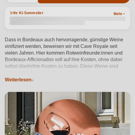
Ihr KI-Sommelier
Mehr
Dass in Bordeaux auch hervorragende, günstige Weine
vinifiziert werden, beweisen wir mit Cave Royale seit
vielen Jahren. Hier kommen Rotweinfreunde:innen und
Bordeaux-Afficionados voll auf ihre Kosten, ohne dabei
selbst überhöhte Kosten zu haben. Diese Weine sind
unglaublich harmonisch und bieten auch in niedrigen
Preisklassen enorm viel Genuss. Sichern Sie sich Cave
Weiterlesen
Royale jetzt schnell zum Subskriptionspreis!
Produktdetails anzeigen →