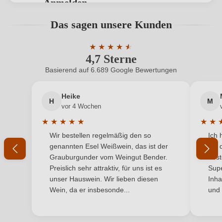
Anmelden
Bio-Kontrollstelle
IT-BIO-005.380-0006809.2023.001
Bewertungen können nur von angemeldeten
Das sagen unsere Kunden
Benutzern abgegeben werden. Bitte loggen Sie sich
Bio-Kontrollstelle Shop
DE-ÖKO-060
ein, oder erstellen Sie einen neuen Account.
★
★
★
★
★
★
4,7 Sterne
Durchschnittliche Bewertung von 4.7 
Geographische Angabe
Breganze DOC
Basierend auf 6.689 Google Bewertungen
Neuer Kunde?
Neuer Kunde?
Geschmack
Trocken
Heike
H
M
Ihre E-Mail-Adresse
Hersteller
Le Vie Angarano
vor 4 Wochen
★
★
★
★
★
★
★
Hersteller
Le Vie Angarano srl, Via Contrà San Michele 4/B,
Durchschnittliche Bewertung von 5 von 5 Sternen
Durchs
Wir bestellen regelmäßig den so
Ich 
adresse
Ihr Passwort
36061 Bassano del Grappa, Italien
genannten Esel Weißwein, das ist der
mit 
Grauburgunder vom Weingut Bender.
best
Inhalt
1,5 L
Ich habe mein Passwort vergessen
Preislich sehr attraktiv, für uns ist es
Supe
unser Hauswein. Wir lieben diesen
Inha
Jahrgang
2023
Wein, da er insbesonde...
und 
ANMELDEN
Land
Italien