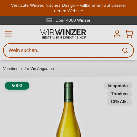
Zum Hauptinhalt springen
Vertraute Winzer, frisches Design – willkommen auf unserer
neuen Website
Weinsuche
Mindestens 3 Zeichen eingeben
Über 4000 Winzer
Beschreiben Sie, welchen Wein
Sie suchen – ob nach Geschmack,
Anlass, Weinnamen, Rebsorte,
Venetien
Le Vie Angarano
Region, Winzer oder anderen
Kriterien.
Vespaiola
BIO
Trocken
13% Alk.