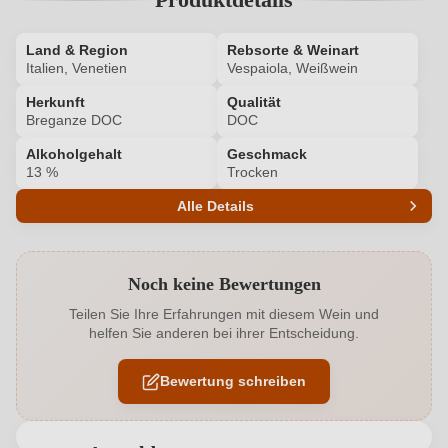
Land & Region
Rebsorte & Weinart
Italien, Venetien
Vespaiola, Weißwein
Herkunft
Qualität
Breganze DOC
DOC
Alkoholgehalt
Geschmack
13 %
Trocken
Alle Details
Produktnummer
6769004000
Noch keine Bewertungen
Alkoholgehalt in %
13 %
Teilen Sie Ihre Erfahrungen mit diesem Wein und
helfen Sie anderen bei ihrer Entscheidung.
Allergene
Enthält Sulfite
Bewertung schreiben
Bio
EU
Bio
Ja