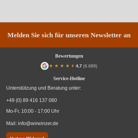
Qualität
DOC
Rebsorte
Vespaiola
Region
Venetien
Melden Sie sich für unseren Newsletter an
Traubenfarbe
Weiß
Bewertungen
Weinart
Weißwein
★
★
★
★
★
★
4,7
(6.689)
Durchschnittliche Bewertung von 4.7 von
Service-Hotline
Unterstützung und Beratung unter:
+49 (0) 89 416 137 060
Mo-Fr, 10:00 - 17:00 Uhr
Mail:
info@wirwinzer.de