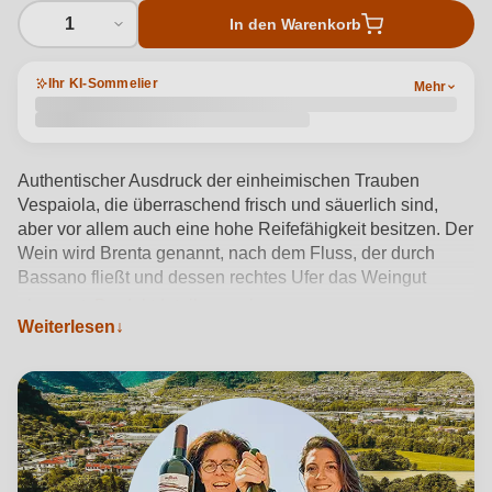
1
In den Warenkorb
Ihr KI-Sommelier
Mehr
Authentischer Ausdruck der einheimischen Trauben
Vespaiola, die überraschend frisch und säuerlich sind,
aber vor allem auch eine hohe Reifefähigkeit besitzen. Der
Wein wird Brenta genannt, nach dem Fluss, der durch
Bassano fließt und dessen rechtes Ufer das Weingut
abgrenzt.
Produktdetails anzeigen →
Weiterlesen