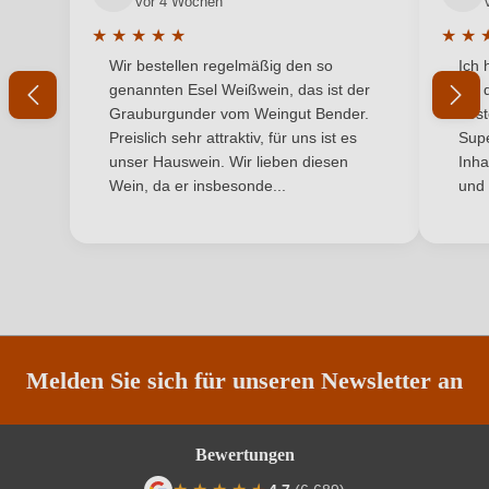
vor 4 Wochen
Jahrgang
2021
★
★
★
★
★
★
★
Durchschnittliche Bewertung von 5 von 5 Sternen
Durchs
Wir bestellen regelmäßig den so
Ich 
Land
Ihr Passwort
Deutschland
genannten Esel Weißwein, das ist der
mit 
Grauburgunder vom Weingut Bender.
best
Qualität
Qualitätswein
Ich habe mein Passwort vergessen
Preislich sehr attraktiv, für uns ist es
Supe
unser Hauswein. Wir lieben diesen
Inha
Rebsorte
Bacchus
Wein, da er insbesonde...
und 
ANMELDEN
Region
Pfalz
Restzucker in g/L
53,4 g/L
Säuregehalt in g/L
7,5 g/L
Traubenfarbe
Weiß
Melden Sie sich für unseren Newsletter an
Vegan
Ja
Bewertungen
Weinart
Weißwein