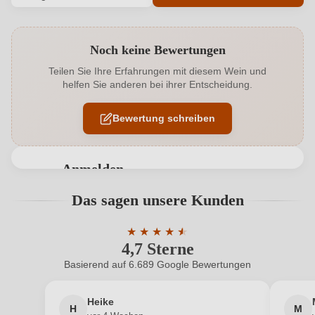
Produktnummer
190078000
Noch keine Bewertungen
Alkoholgehalt in %
10 %
Teilen Sie Ihre Erfahrungen mit diesem Wein und
helfen Sie anderen bei ihrer Entscheidung.
Allergene
Enthält Sulfite
Bewertung schreiben
Ausbau
Edelstahltank
Flaschenverschluss
Drehverschluss
Anmelden
Geschmack
Süß
Bewertungen können nur von angemeldeten
Das sagen unsere Kunden
Benutzern abgegeben werden. Bitte loggen Sie sich
Hersteller
Schönlaub
ein, oder erstellen Sie einen neuen Account.
★
★
★
★
★
★
4,7 Sterne
Durchschnittliche Bewertung von 4.7 
Hersteller
Weingut H. Schönlaub GbR, Bergstraße 14, 76889
adresse
Gleiszellen, Deutschland
Basierend auf 6.689 Google Bewertungen
Neuer Kunde?
Neuer Kunde?
Inhalt
0,75 L
Heike
H
M
Ihre E-Mail-Adresse