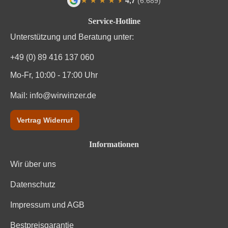
★
★
★
★
★
★
4,7
(6.689)
Durchschnittliche Bewertung von 4.7 von
Service-Hotline
Unterstützung und Beratung unter:
+49 (0) 89 416 137 060
Mo-Fr, 10:00 - 17:00 Uhr
Mail:
info@wirwinzer.de
Vertrag Widerruf
Informationen
Wir über uns
Datenschutz
Impressum und AGB
Bestpreisgarantie