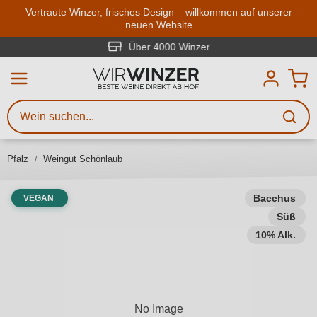
Zum Hauptinhalt springen
Vertraute Winzer, frisches Design – willkommen auf unserer
neuen Website
Weinsuche
Mindestens 3 Zeichen eingeben
Über 4000 Winzer
Beschreiben Sie, welchen Wein
Sie suchen – ob nach Geschmack,
Anlass, Weinnamen, Rebsorte,
Pfalz
Weingut Schönlaub
Region, Winzer oder anderen
Kriterien.
Bacchus
VEGAN
Süß
10% Alk.
No Image