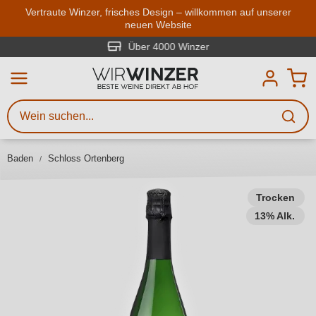
Zum Hauptinhalt springen
Vertraute Winzer, frisches Design – willkommen auf unserer
neuen Website
Weinsuche
Mindestens 3 Zeichen eingeben
Über 4000 Winzer
Beschreiben Sie, welchen Wein
Sie suchen – ob nach Geschmack,
Anlass, Weinnamen, Rebsorte,
Baden
Schloss Ortenberg
Region, Winzer oder anderen
Kriterien.
Trocken
13% Alk.