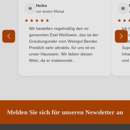
Jahrgang
Diverse Jahrgänge
Heike
H
M
Ihre E-Mail-Adresse
vor einem Monat
Land
Deutschland
★
★
★
★
★
★
★
Durchschnittliche Bewertung von 5 von 5 Sternen
Durchs
Wir bestellen regelmäßig den so
Ich 
Qualität
Ihr Passwort
Sekt b.A.
genannten Esel Weißwein, das ist der
mit 
Grauburgunder vom Weingut Bender.
best
Region
Baden
Ich habe mein Passwort vergessen
Preislich sehr attraktiv, für uns ist es
Supe
unser Hauswein. Wir lieben diesen
Inha
Restzucker in g/L
17,1 g/L
Wein, da er insbesonde...
und 
ANMELDEN
Säuregehalt in g/L
6,9 g/L
Weinart
Perl- & Schaumwein
Melden Sie sich für unseren Newsletter an