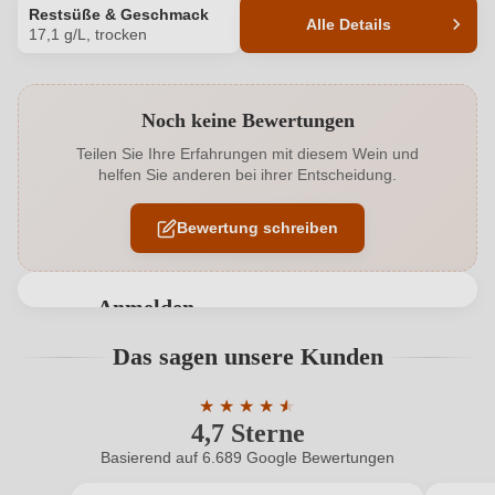
Restsüße & Geschmack
Alle Details
17,1 g/L, trocken
Produktnummer
87054000
Noch keine Bewertungen
Alkoholgehalt in %
13 %
Teilen Sie Ihre Erfahrungen mit diesem Wein und
helfen Sie anderen bei ihrer Entscheidung.
Allergene
Enthält Sulfite
Bewertung schreiben
Flaschenverschluss
Naturkorken
Geschmack
Trocken
Anmelden
Hersteller
Schloss Ortenberg
Bewertungen können nur von angemeldeten
Das sagen unsere Kunden
Benutzern abgegeben werden. Bitte loggen Sie sich
Hersteller
Weingut Schloss Ortenberg, Am St. Andreas 1,
ein, oder erstellen Sie einen neuen Account.
adresse
★
★
★
★
77799 Ortenberg, Deutschland
★
★
4,7 Sterne
Durchschnittliche Bewertung von 4.7 
Inhalt
0,75 L
Basierend auf 6.689 Google Bewertungen
Neuer Kunde?
Neuer Kunde?