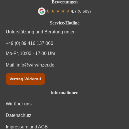
Bewertungen
★
★
★
★
★
★
4,7
(6.689)
Durchschnittliche Bewertung von 4.7 von
Service-Hotline
Unterstützung und Beratung unter:
+49 (0) 89 416 137 060
Mo-Fr, 10:00 - 17:00 Uhr
Mail:
info@wirwinzer.de
Vertrag Widerruf
Informationen
Wir über uns
Datenschutz
Impressum und AGB