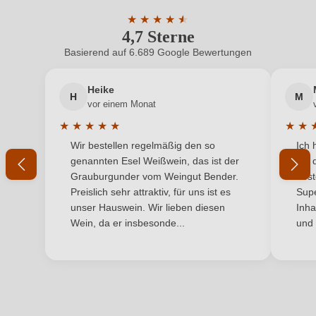
ein, oder erstellen Sie einen neuen Account.
Jahrgang
★
★
★
★
★
★
2020
4,7 Sterne
Durchschnittliche Bewertung von 4.7 
Land
Deutschland
Basierend auf 6.689 Google Bewertungen
Neuer Kunde?
Neuer Kunde?
Qualität
Kabinett
Heike
H
M
Ihre E-Mail-Adresse
vor einem Monat
Rebsorte
Riesling
★
★
★
★
★
★
★
Durchschnittliche Bewertung von 5 von 5 Sternen
Durchs
Wir bestellen regelmäßig den so
Ich 
Region
Ihr Passwort
Rheinhessen
genannten Esel Weißwein, das ist der
mit 
Grauburgunder vom Weingut Bender.
best
Restzucker in g/L
26,8 g/L
Ich habe mein Passwort vergessen
Preislich sehr attraktiv, für uns ist es
Supe
unser Hauswein. Wir lieben diesen
Inha
Säuregehalt in g/L
8,9 g/L
Wein, da er insbesonde...
und 
ANMELDEN
Traubenfarbe
Weiß
Vegan
Ja
Weinart
Weißwein