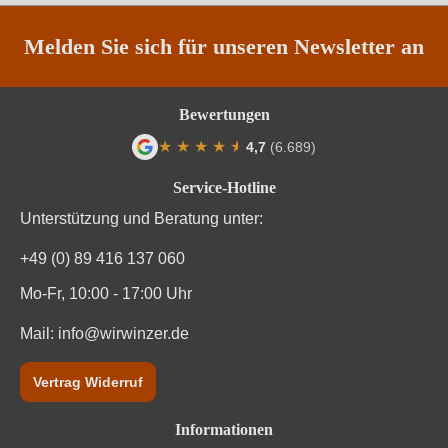
Melden Sie sich für unseren Newsletter an
Bewertungen
★
★
★
★
★
★
4,7
(6.689)
Durchschnittliche Bewertung von 4.7 von
Service-Hotline
Unterstützung und Beratung unter:
+49 (0) 89 416 137 060
Mo-Fr, 10:00 - 17:00 Uhr
Mail:
info@wirwinzer.de
Vertrag Widerruf
Informationen