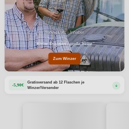
Tobias Lufft · Inhaber
"Kleine Tradition - große Weine"
"Leidenschaft und Spaß"
Zum Winzer
Gratisversand ab 12 Flaschen je
-5,90€
Winzer/Versender