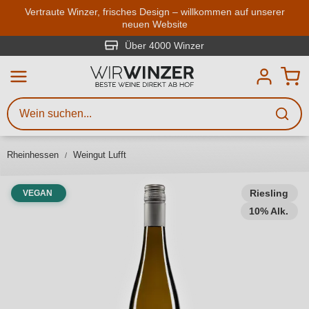
Zum Hauptinhalt springen
Vertraute Winzer, frisches Design – willkommen auf unserer
neuen Website
Weinsuche
Mindestens 3 Zeichen eingeben
Über 4000 Winzer
Beschreiben Sie, welchen Wein
Sie suchen – ob nach Geschmack,
Anlass, Weinnamen, Rebsorte,
Rheinhessen
Weingut Lufft
Region, Winzer oder anderen
Kriterien.
Riesling
VEGAN
10% Alk.