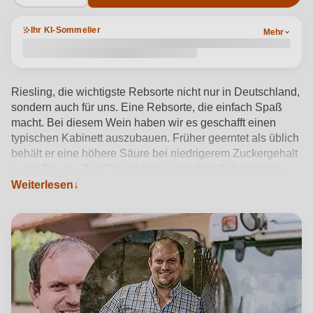
Ihr KI-Sommelier
Mehr
Riesling, die wichtigste Rebsorte nicht nur in Deutschland,
sondern auch für uns. Eine Rebsorte, die einfach Spaß
macht. Bei diesem Wein haben wir es geschafft einen
typischen Kabinett auszubauen. Früher geerntet als üblich
behält er eine höhere Säure bei niedrigerem Zuckergehalt
in der Traube. Zur Gärung haben wir dem Saft einzelne
Beeren mit in den Tank hinzugegeben. Dies gibt dem Wein
Weiterlesen
eine tolle fruchtige Note. Auch hier sind die typischen
Zitrus-Aromen des Rieslings dominant. Die höhere
Restsüße des Weines machen den Wein zu einem echten
Leckerbissen und Lust auf mehr.
Produktdetails anzeigen →