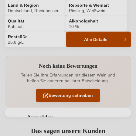
Land & Region
Rebsorte & Weinart
Deutschland, Rheinhessen
Riesling, Weißwein
Qualität
Alkoholgehalt
Kabinett
10 %
Restsüße
Alle Details
26,8 g/L
Produktnummer
4827001000
Noch keine Bewertungen
Alkoholgehalt in %
10 %
Teilen Sie Ihre Erfahrungen mit diesem Wein und
helfen Sie anderen bei ihrer Entscheidung.
Allergene
Enthält Sulfite
Bewertung schreiben
Hersteller
Lufft
Hersteller
Weingut Lufft - Tobias Lufft, Hauptstraße 44, 55576
adresse
Anmelden
Badenheim, Deutschland
Bewertungen können nur von angemeldeten
Das sagen unsere Kunden
Inhalt
0,75 L
Benutzern abgegeben werden. Bitte loggen Sie sich