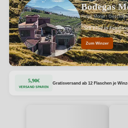
Bodegas M
Felipe Monje · Geschäfts
"Seit 1750 in Familien
Zum Winzer
5,90€
Gratisversand ab 12 Flaschen je Winz
VERSAND SPAREN