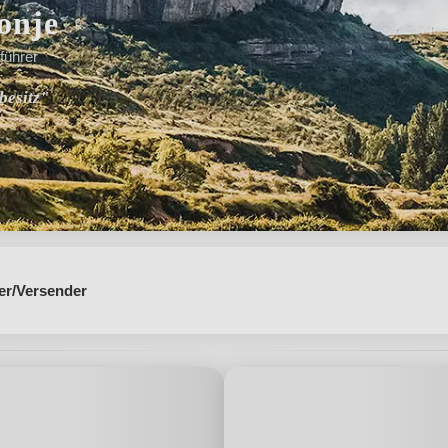
onje
führer
besitz"
er/Versender