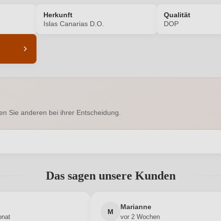
Herkunft
Qualität
Islas Canarias D.O.
DOP
8219003000
Alkoholgehalt in %
Enthält Sulfite
Ausbau
en Sie anderen bei ihrer Entscheidung.
Islas Canarias D.O.
Geschmack
Hersteller
Gestión Del M
Bodegas Monje
adresse
abgegeben werden. Bitte loggen Sie sich ein, oder erstellen Sie ein
Das sagen unsere Kunden
0,375 L
Jahrgang
Neuer Kunde?
Spanien
Neuer Kunde?
Passt zu
Marianne
M
onat
vor 2 Wochen