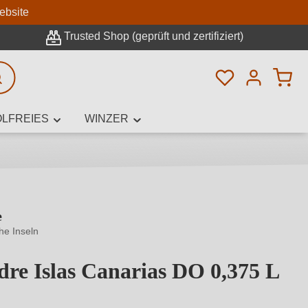
n
ebsite
Trusted Shop (geprüft und zertifiziert)
Du hast 0 Pro
rweiterte Suche
LFREIES
WINZER
e
innamen,
he Inseln
re Islas Canarias DO 0,375 L