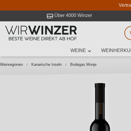
Vertr
 Besuch bei WirWinzer.
Über 4000 Winzer
WEINE
WEINHERKU
Weinsuche
Mindestens 3
Weinregionen
Kanarische Inseln
Bodegas Monje
Beschre