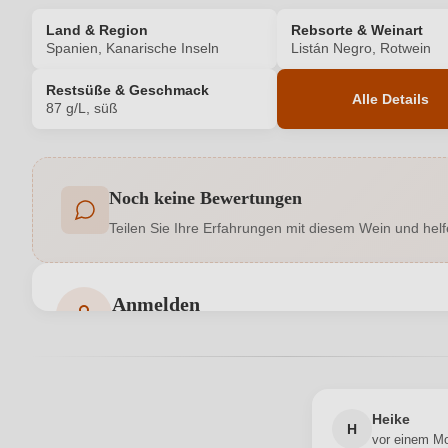
Land & Region
Rebsorte & Weinart
Spanien, Kanarische Inseln
Listán Negro, Rotwein
Restsüße & Geschmack
Alle Details
87 g/L, süß
Produktnummer
Noch keine Bewertungen
Allergene
Teilen Sie Ihre Erfahrungen mit diesem Wein und helf
Geographische Angabe
Hersteller
Anmelden
Bewertungen können nur von angemeldeten Benutzern 
Inhalt
Land
Heike
H
vor einem M