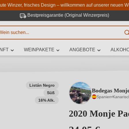
Zum Hauptinhalt springen
Zur Suche springen
Zur Hauptnavigation springe
aute Winzer, frisches Design – willkommen auf unserer neuen W
Bestpreisgarantie (Original Winzerpreis)
E
NFT
WEINPAKETE
ANGEBOTE
ALKOHO
 Zeichen eingeben
Listán Negro
Bodegas Monj
Süß
iben Sie, welchen Wein Sie suchen – ob nach Geschmack, Anlass, We
Spanien
Kanarisc
Rebsorte, Region, Winzer oder anderen Kriterien.
16% Alk.
2020 Monje Pad