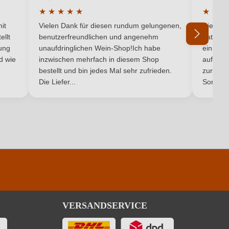
Listán Negro
★
★
★
★
★
★
★
★
5 von 5 Sternen
Durchschnittliche Bewertung von 5 von 5 Sternen
Durchsc
87 g/L
it
Vielen Dank für diesen rundum gelungenen,
Die Lief
ellt
benutzerfreundlichen und angenehm
hat ein
Rot
ung
unaufdringlichen Wein-Shop!Ich habe
einmal b
nd wie
inzwischen mehrfach in diesem Shop
auf dem
Ich habe mein Passwort vergessen
bestellt und bin jedes Mal sehr zufrieden.
zurück 
Die Liefer...
Son...
VERSANDSERVICE