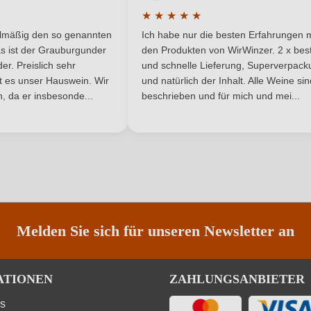
DOP
Rebsorte
★
★
★
★
★
he Bewertung von 5 von 5 Sternen
Durchschnittliche Bewertung von 
Kanarische Inseln
Restzucker in g/L
elmäßig den so genannten
Ich habe nur die besten Erfahrungen m
5 Sternen
s ist der Grauburgunder
den Produkten von WirWinzer. 2 x best
4,7 g/L
Traubenfarbe
r. Preislich sehr
und schnelle Lieferung, Superverpack
ist es unser Hauswein. Wir
und natürlich der Inhalt. Alle Weine si
, da er insbesonde...
Rotwein
beschrieben und für mich und mei...
ANMELDEN
Melden Sie sich für unseren Newsletter an
ATIONEN
ZAHLUNGSANBIETER
ns