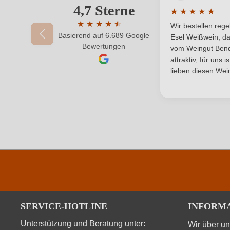
Qualität
4,7 Sterne
Ihre E-Mail-Adresse
★
★
★
★
★
Durchschnittlic
Region
★
★
★
★
★
★
Wir bestellen reg
Basierend auf 6.689 Google
Durchschnittliche Bewertung von 4.7 von 
Esel Weißwein, da
Ihr Passwort
Bewertungen
Säuregehalt in g/L
vom Weingut Bende
attraktiv, für uns 
Weinart
lieben diesen Wein
SERVICE-HOTLINE
INFORM
Unterstützung und Beratung unter:
Wir über u