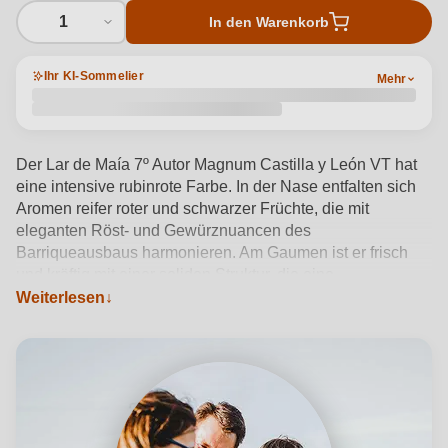
1
In den Warenkorb
Ihr KI-Sommelier
Mehr
Der Lar de Maía 7º Autor Magnum Castilla y León VT hat
eine intensive rubinrote Farbe. In der Nase entfalten sich
Aromen reifer roter und schwarzer Früchte, die mit
eleganten Röst- und Gewürznuancen des
Barriqueausbaus harmonieren. Am Gaumen ist er frisch
und kräftig mit einer soliden Struktur, die eine
hervorragende Entwicklung in der Flasche verspricht. Im
Weiterlesen
Abgang entfalten sich Noten von Lakritz, schwarzen
Früchten, zarten Gewürznoten, Vanille und ein feiner
Kaffeegeschmack, die für Komplexität und Nachhaltigkeit
sorgen.
Produktdetails anzeigen →