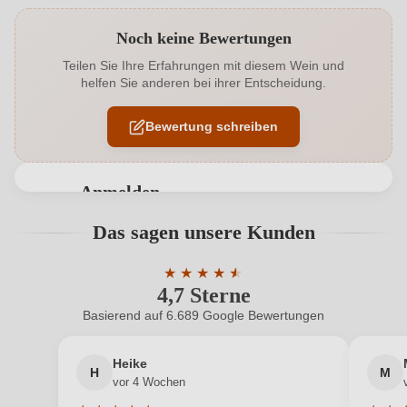
Produktnummer
6628004000
Noch keine Bewertungen
Alkoholgehalt in %
14,5 %
Teilen Sie Ihre Erfahrungen mit diesem Wein und
helfen Sie anderen bei ihrer Entscheidung.
Allergene
Enthält Sulfite
Bewertung schreiben
Ausbau
Neues Barrique
Auszeichnungen
Penin
Anmelden
Flaschenverschluss
Naturkorken
Bewertungen können nur von angemeldeten
Das sagen unsere Kunden
Benutzern abgegeben werden. Bitte loggen Sie sich
Geographische Angabe
Castilla y León V.T.
ein, oder erstellen Sie einen neuen Account.
★
★
★
★
★
★
4,7 Sterne
Durchschnittliche Bewertung von 4.7 
Geschmack
Trocken
Basierend auf 6.689 Google Bewertungen
Neuer Kunde?
Neuer Kunde?
Hersteller
Lar de Maía
Heike
H
M
Ihre E-Mail-Adresse
Hersteller
La Lonja Pinciana S.L, C. Padre Vicente Moro 12,
vor 4 Wochen
adresse
47240 Valdestillas, Valladolid, Spanien