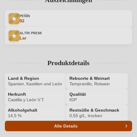
PEÑÍN
92
ALTRI PREMI
Lar
Produktdetails
Land & Region
Rebsorte & Weinart
Spanien, Kastilien und León
Tempranillo, Rotwein
Herkunft
Qualität
Castilla y León V.T.
IGP
Alkoholgehalt
Restsüße & Geschmack
14,5 %
0,55 g/L, trocken
Alle Details