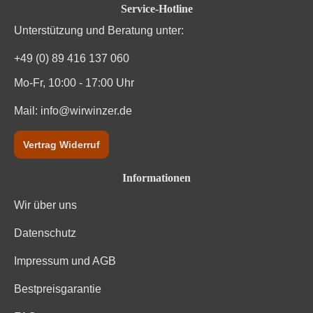
Service-Hotline
Unterstützung und Beratung unter:
Traubenfarbe
Rot
+49 (0) 89 416 137 060
Vegan
Ja
Mo-Fr, 10:00 - 17:00 Uhr
Weinart
Rotwein
Mail:
info@wirwinzer.de
Vertrag Widerruf
Informationen
Wir über uns
Datenschutz
Impressum und AGB
Bestpreisgarantie