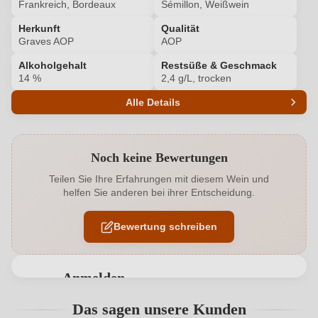
Frankreich, Bordeaux
Sémillon, Weißwein
Herkunft
Qualität
Graves AOP
AOP
Alkoholgehalt
Restsüße & Geschmack
14 %
2,4 g/L, trocken
Alle Details
Produktnummer
6509130000
Noch keine Bewertungen
Alkoholgehalt in %
14 %
Teilen Sie Ihre Erfahrungen mit diesem Wein und
helfen Sie anderen bei ihrer Entscheidung.
Allergene
Enthält Sulfite
Bewertung schreiben
Geographische Angabe
Graves AOP
Geschmack
Trocken
Anmelden
Haltbar bis
bis zu 5 Jahre
Bewertungen können nur von angemeldeten
Das sagen unsere Kunden
Benutzern abgegeben werden. Bitte loggen Sie sich