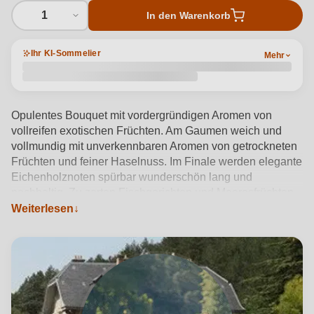
1
In den Warenkorb
Ihr KI-Sommelier
Mehr
Opulentes Bouquet mit vordergründigen Aromen von
vollreifen exotischen Früchten. Am Gaumen weich und
vollmundig mit unverkennbaren Aromen von getrockneten
Früchten und feiner Haselnuss. Im Finale werden elegante
Eichenholznoten spürbar wunderschön lang und
nachhaltig. Zu zarten Fischgerichten und Meeresfrüchten
in sahnigen Saucen sowie zu cremigmildem
Weiterlesen
Rahmfrischkäse wie Mascarpone oder Mozzarella.
Produktdetails anzeigen →