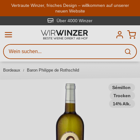
Zum Hauptinhalt springen
Vertraute Winzer, frisches Design – willkommen auf unserer
neuen Website
Weinsuche
Mindestens 3 Zeichen eingeben
Über 4000 Winzer
Beschreiben Sie, welchen Wein
Sie suchen – ob nach Geschmack,
Anlass, Weinnamen, Rebsorte,
Bordeaux
Baron Philippe de Rothschild
Region, Winzer oder anderen
Kriterien.
Sémillon
Trocken
14% Alk.