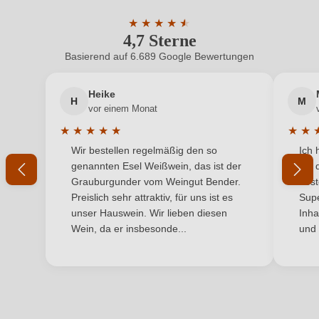
Hersteller
Baron Philippe de Rothschild
ein, oder erstellen Sie einen neuen Account.
★
★
★
★
★
★
4,7 Sterne
Durchschnittliche Bewertung von 4.7 
Hersteller
Baron Philippe de Rothschild S.A., Rue de Grassi
adresse
10, 33250 Pauillac, Frankreich
Basierend auf 6.689 Google Bewertungen
Neuer Kunde?
Neuer Kunde?
Inhalt
0,75 L
Heike
H
M
Ihre E-Mail-Adresse
vor einem Monat
Jahrgang
2020
★
★
★
★
★
★
★
Durchschnittliche Bewertung von 5 von 5 Sternen
Durchs
Wir bestellen regelmäßig den so
Ich 
Land
Ihr Passwort
Frankreich
genannten Esel Weißwein, das ist der
mit 
Grauburgunder vom Weingut Bender.
best
Qualität
AOP
Ich habe mein Passwort vergessen
Preislich sehr attraktiv, für uns ist es
Supe
unser Hauswein. Wir lieben diesen
Inha
Rebsorte
Sémillon
Wein, da er insbesonde...
und 
ANMELDEN
Region
Bordeaux
Restzucker in g/L
2,4 g/L
Säuregehalt in g/L
5,4 g/L