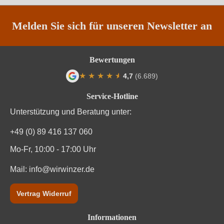
Traubenfarbe
Weiß
Melden Sie sich für unseren Newsletter an
Weinart
Weißwein
Bewertungen
★
★
★
★
★
★
4,7
(6.689)
Durchschnittliche Bewertung von 4.7 von
Service-Hotline
Unterstützung und Beratung unter:
+49 (0) 89 416 137 060
Mo-Fr, 10:00 - 17:00 Uhr
Mail:
info@wirwinzer.de
Vertrag Widerruf
Informationen