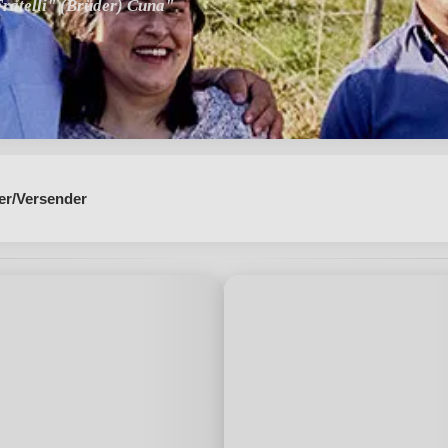
ratelli" (Brüder) Cuna"
er/Versender