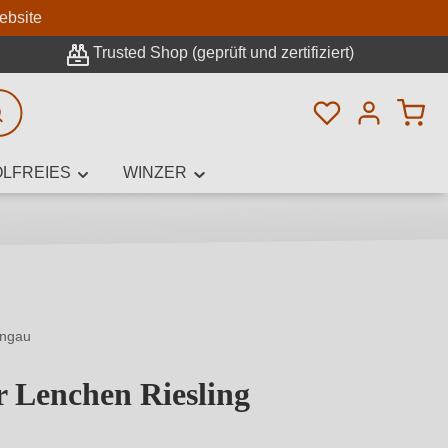
n
ebsite
Trusted Shop (geprüft und zertifiziert)
Du hast 0 Pro
rweiterte Suche
LFREIES
WINZER
innamen,
ingau
r Lenchen Riesling