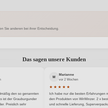
1115005000
Alkoholgehalt in %
Enthält Sulfite
Geschmack
en Sie anderen bei ihrer Entscheidung.
Hersteller
Fratelli Cuna 
Cuna
adresse
0,75 L
Jahrgang
abgegeben werden. Bitte loggen Sie sich ein, oder erstellen Sie ein
Das sagen unsere Kunden
Deutschland
Ort
Deutscher Wein
Neuer Kunde?
Neuer Kunde?
Rebsorte
Marianne
M
n
vor 2 Wochen
Rheingau
Traubenfarbe
★
★
★
★
★
he Bewertung von 5 von 5 Sternen
Durchschnittliche Bewertung von 
Weißwein
elmäßig den so genannten
Ich habe nur die besten Erfahrungen m
5 Sternen
s ist der Grauburgunder
den Produkten von WirWinzer. 2 x best
r. Preislich sehr
und schnelle Lieferung, Superverpack