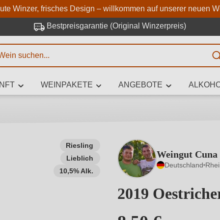
Zum Hauptinhalt springen
Zur Suche springen
Zur Hauptnavigation springe
aute Winzer, frisches Design – willkommen auf unserer neuen W
Bestpreisgarantie (Original Winzerpreis)
E
NFT
WEINPAKETE
ANGEBOTE
ALKOHO
 Zeichen eingeben
Riesling
Weingut Cuna
Lieblich
iben Sie, welchen Wein Sie suchen – ob nach Geschmack, Anlass, We
Deutschland
Rhe
Rebsorte, Region, Winzer oder anderen Kriterien.
10,5% Alk.
2019 Oestriche