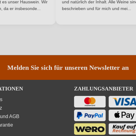
ist es unser Hauswein. Wir
und natürlich der Inhalt. Alle Weine si
, da er insbesonde...
beschrieben und für mich und mei...
ANMELDEN
Melden Sie sich für unseren Newsletter an
ATIONEN
ZAHLUNGSANBIETER
ns
z
 und AGB
rantie