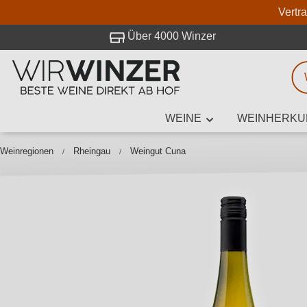
Vertr
 Besuch bei WirWinzer.
Über 4000 Winzer
WEINE
WEINHERKU
Weinsuche
Mindestens 3
Weinregionen
Rheingau
Weingut Cuna
Beschre