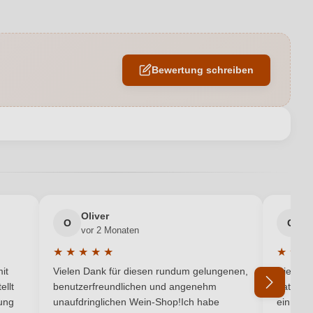
10,5 %
Lieblich
Bewertung schreiben
/ Riccardo & Antonio Cuna GbR, Langenhoffstr. 29, 65375 Oestrich-
Winkel, Deutschland
2019
en neuen Account.
Oestricher Lenchen
Riesling
Oliver
g
O
G
vor 2 Monaten
v
Weiß
★
★
★
★
★
★
★
★
5 von 5 Sternen
Durchschnittliche Bewertung von 5 von 5 Sternen
Durchsc
it
Vielen Dank für diesen rundum gelungenen,
Die Lief
ellt
benutzerfreundlichen und angenehm
hat ein
ung
unaufdringlichen Wein-Shop!Ich habe
einmal b