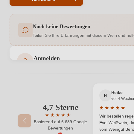
Produktnummer
Noch keine Bewertungen
Allergene
Teilen Sie Ihre Erfahrungen mit diesem Wein und helf
Hersteller
Anmelden
Inhalt
Bewertungen können nur von angemeldeten Benutzern 
Land
Qualität
Heike
H
vor 4 Woche
Region
4,7 Sterne
Ihre E-Mail-Adresse
★
★
★
★
★
Durchschnittlic
Weinart
★
★
★
★
★
★
Wir bestellen reg
Basierend auf 6.689 Google
Durchschnittliche Bewertung von 4.7 von 
Esel Weißwein, da
Ihr Passwort
Bewertungen
vom Weingut Bende