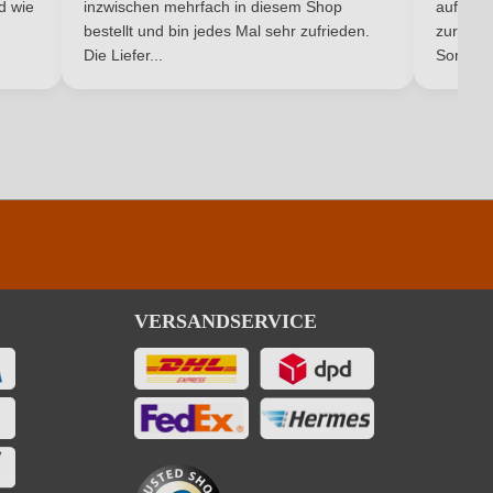
nd wie
inzwischen mehrfach in diesem Shop
auf dem
Ich habe mein Passwort vergessen
bestellt und bin jedes Mal sehr zufrieden.
zurück 
Die Liefer...
Son...
VERSANDSERVICE