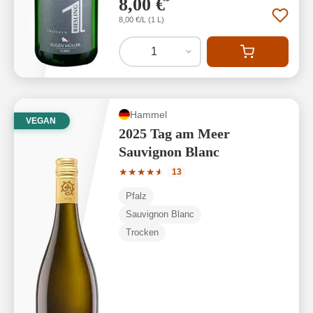
8,00 €
*
8,00 €/L (1 L)
1
Hammel
VEGAN
2025 Tag am Meer
Sauvignon Blanc
Durchschnittliche Bewertung von 4.85 
★
★
★
★
★
★
13
Pfalz
Sauvignon Blanc
Trocken