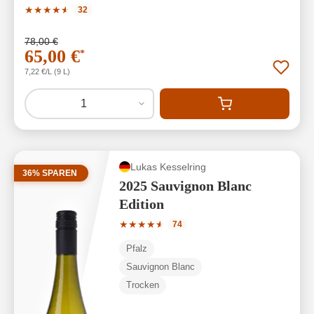
Durchschnittliche Bewertung von 4.91 von 5 Sternen
★
★
★
★
★
★
32
78,00 €
65,00 €
*
7,22 €/L (9 L)
1
Lukas Kesselring
36% SPAREN
2025 Sauvignon Blanc
Edition
Durchschnittliche Bewertung von 4.77 
★
★
★
★
★
★
74
Pfalz
Sauvignon Blanc
Trocken