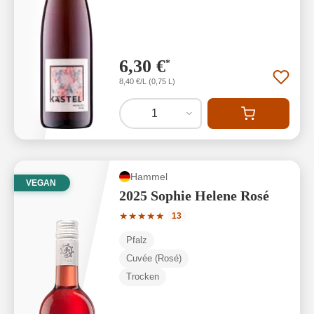
6,30 €
*
8,40 €/L (0,75 L)
1
Hammel
VEGAN
2025 Sophie Helene Rosé
Durchschnittliche Bewertung von 5 von
★
★
★
★
★
13
Pfalz
Cuvée (Rosé)
Trocken