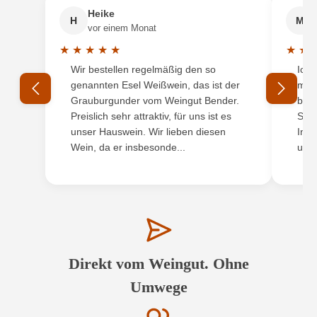
Heike
H
M
vor einem Monat
★
★
★
★
★
★
★
Durchschnittliche Bewertung von 5 von 5 Sternen
Durchs
Wir bestellen regelmäßig den so
Ich 
genannten Esel Weißwein, das ist der
mit 
Grauburgunder vom Weingut Bender.
best
Preislich sehr attraktiv, für uns ist es
Supe
unser Hauswein. Wir lieben diesen
Inha
Wein, da er insbesonde...
und 
Direkt vom Weingut. Ohne
Umwege