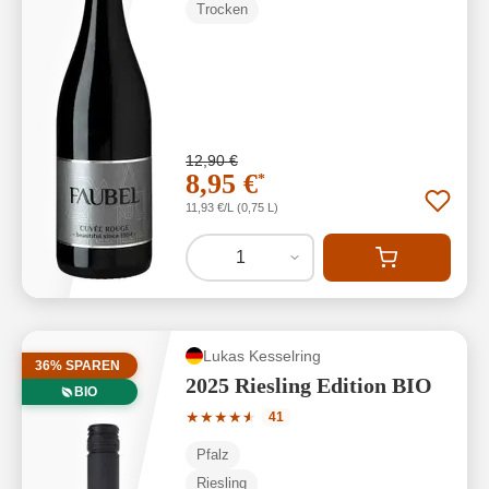
Trocken
12,90 €
8,95 €
*
11,93 €/L (0,75 L)
1
Lukas Kesselring
36% SPAREN
2025 Riesling Edition BIO
BIO
Durchschnittliche Bewertung von 4.88 
★
★
★
★
★
★
41
Pfalz
Riesling