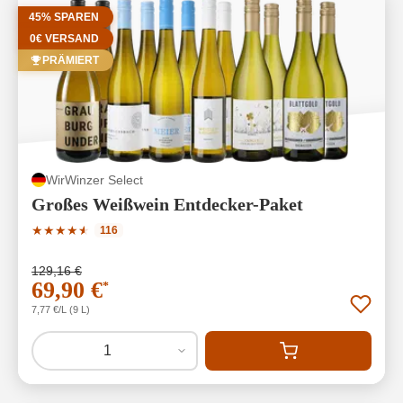
45% SPAREN
0€ VERSAND
PRÄMIERT
WirWinzer Select
Großes Weißwein Entdecker-Paket
Durchschnittliche Bewertung von 4.83 von 5 Sternen
★
★
★
★
★
★
116
129,16 €
69,90 €
*
7,77 €/L (9 L)
1