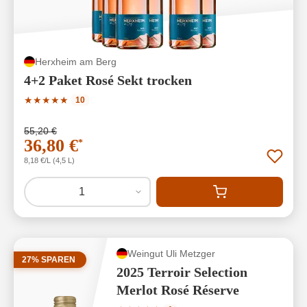
Herxheim am Berg
4+2 Paket Rosé Sekt trocken
Durchschnittliche Bewertung von 5 von 5 Sternen
★
★
★
★
★
10
55,20 €
36,80 €
*
8,18 €/L (4,5 L)
1
Weingut Uli Metzger
27% SPAREN
2025 Terroir Selection
Merlot Rosé Réserve