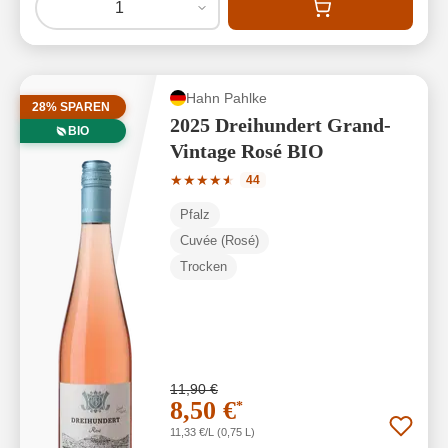
1
Hahn Pahlke
28% SPAREN
2025 Dreihundert Grand-
BIO
Vintage Rosé BIO
Durchschnittliche Bewertung von 4.75 
★
★
★
★
★
★
44
Pfalz
Cuvée (Rosé)
Trocken
11,90 €
8,50 €
*
11,33 €/L (0,75 L)