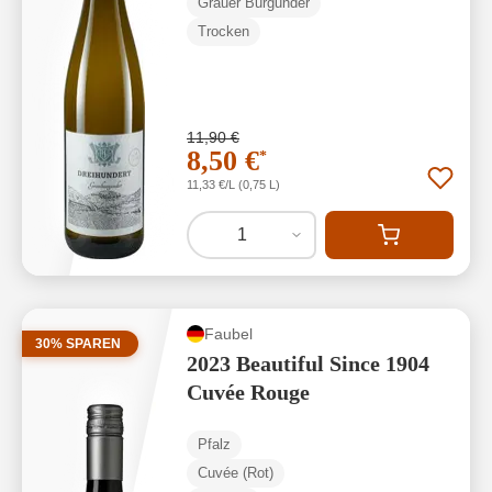
Grauer Burgunder
Trocken
11,90 €
8,50 €
*
11,33 €/L (0,75 L)
1
Faubel
30% SPAREN
2023 Beautiful Since 1904
Cuvée Rouge
Pfalz
Cuvée (Rot)