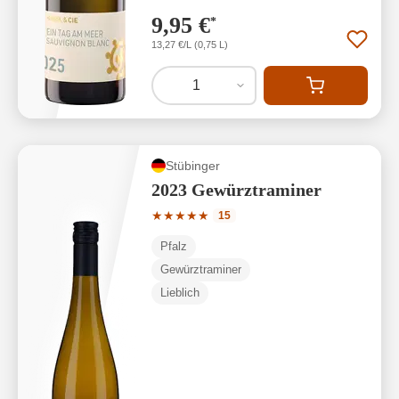
9,95 €
*
13,27 €/L (0,75 L)
1
Stübinger
2023 Gewürztraminer
Durchschnittliche Bewertung von 5 von
★
★
★
★
★
15
Pfalz
Gewürztraminer
Lieblich