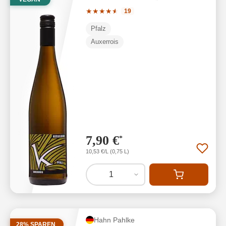
Durchschnittliche Bewertung von 4.84 
★
★
★
★
★
★
19
Pfalz
Auxerrois
7,90 €
*
10,53 €/L (0,75 L)
1
Hahn Pahlke
28% SPAREN