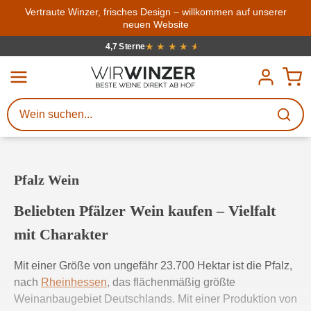
Zum Hauptinhalt springen
Vertraute Winzer, frisches Design – willkommen auf unserer
neuen Website
Weinsuche
Mindestens 3 Zeichen eingeben
★
★
★
★
★
★
4,7 Sterne
Durchschnittliche Bewertung von 4.7
Beschreiben Sie, welchen Wein
Sie suchen – ob nach Geschmack,
Anlass, Weinnamen, Rebsorte,
Region, Winzer oder anderen
Pfalz Wein
Kriterien.
Beliebten Pfälzer Wein kaufen – Vielfalt
mit Charakter
Mit einer Größe von ungefähr 23.700 Hektar ist die Pfalz,
nach
Rheinhessen
, das flächenmäßig größte
Weinanbaugebiet Deutschlands. Mit einer Produktion von