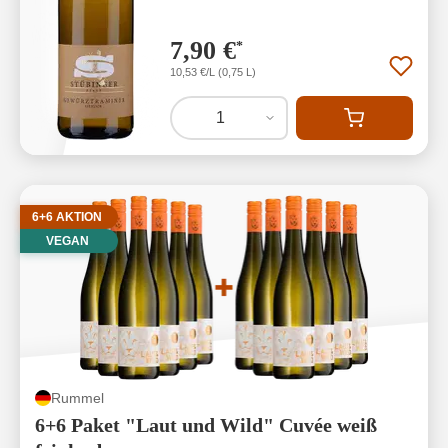
7,90 €
*
10,53 €/L (0,75 L)
1
6+6 AKTION
VEGAN
Rummel
6+6 Paket "Laut und Wild" Cuvée weiß