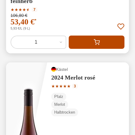
feinherb
Durchschnittliche Bewertung von 4.86 von 5 Sternen
★
★
★
★
★
★
7
106,80 €
53,40 €
*
5,93 €/L (9 L)
1
Kästel
2024 Merlot rosé
Durchschnittliche Bewertung von 5 von
★
★
★
★
★
3
Pfalz
Merlot
Halbtrocken