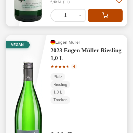
6,40 €/L (1 L)
1
Eugen Müller
VEGAN
2023 Eugen Müller Riesling
1,0 L
Durchschnittliche Bewertung von 4.75 
★
★
★
★
★
★
4
Pfalz
Riesling
1,0 L
Trocken