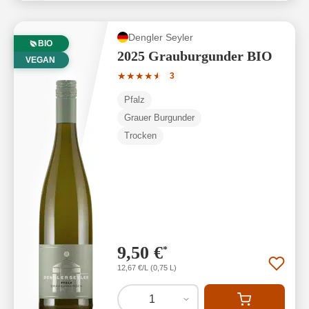
Dengler Seyler
BIO
2025 Grauburgunder BIO
VEGAN
Durchschnittliche Bewertung von 4.67 
★
★
★
★
★
★
3
Pfalz
Grauer Burgunder
Trocken
9,50 €
*
12,67 €/L (0,75 L)
1