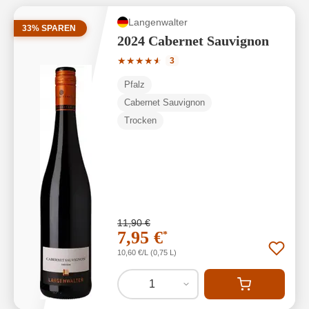
Langenwalter
33% SPAREN
2024 Cabernet Sauvignon
Durchschnittliche Bewertung von 4.67 
★
★
★
★
★
★
3
Pfalz
Cabernet Sauvignon
Trocken
11,90 €
7,95 €
*
10,60 €/L (0,75 L)
1