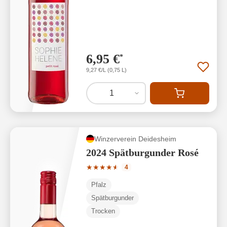
6,95 €
*
9,27 €/L (0,75 L)
1
Winzerverein Deidesheim
2024 Spätburgunder Rosé
Durchschnittliche Bewertung von 4.75 
★
★
★
★
★
★
4
Pfalz
Spätburgunder
Trocken