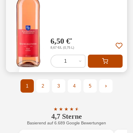
6,50 €
*
8,67 €/L (0,75 L)
1
1
2
3
4
5
Seite
Seite
Seite
Seite
Seite
★
★
★
★
★
★
4,7 Sterne
Durchschnittliche Bewertung von 4.7 
Basierend auf 6.689 Google Bewertungen