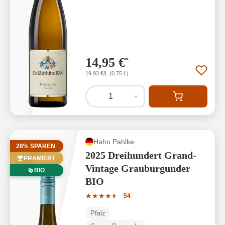
14,95 €
*
19,93 €/L (0,75 L)
1
Hahn Pahlke
28% SPAREN
2025 Dreihundert Grand-
PRÄMIERT
Vintage Grauburgunder
BIO
BIO
Durchschnittliche Bewertung von 4.81 
★
★
★
★
★
★
54
Pfalz