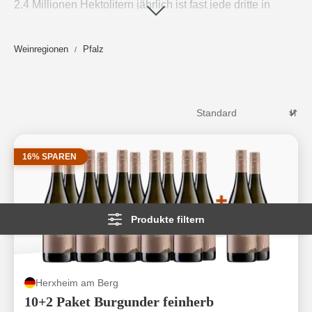
2,4 Millionen Hektolitern jährlich ist fast jede dritte in
Deutschland gekaufte Weinflasche Pfalzwein. Bleiben
hier Individualität und Charakter auf der Strecke? Im
Weinregionen
Pfalz
Gegenteil! Kaum ein Weinanbaugebiet profitiert vom
Qualitätssprung der letzten Jahre so sehr, wie die Pfalz
mit all ihren engagierten und bestens ausgebildeten
Jungwinzern. Pfälzer Weine erfreuen sich wachsender
Beliebtheit.
Weiterlesen
→
16% SPAREN
Produkte filtern
Herxheim am Berg
10+2 Paket Burgunder feinherb