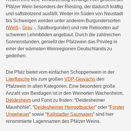
Pfälzer Wein besonders der Riesling, der dadurch kräftig
und saftstrotzend ausfällt. Weiter im Süden von Neustadt
bis Schweigen werden unter anderem Burgundersorten
(
Weiß
-,
Grau
-, Spätburgunder) und rote Rebsorten auf
schweren Lehmböden angebaut. Durch die zahlreichen
Sonnenstunden, genießt der Pfalzwein das Privileg in
einer der wärmsten Weinregionen Deutschlands zu
gedeihen.
Die Pfalz bietet vom einfachen Schoppenwein in der
Literflasche
bis zum großen
VDP-Gewächs
den
Pfalzwein in allen Kategorien. Eine besonders große
Anzahl von Bestlagen ist in den Weinorten Wachenheim,
Deidesheim
und Forst zu finden: “Deidesheimer
Maushöhle”, “
Deidesheimer Herrgottsacker
” oder “
Forster
Ungeheuer
” sowie “
Kallstadter Saumagen
” sind hier
renommierte Lagennamen des Pfälzer Weins.
Erweiterte Suche