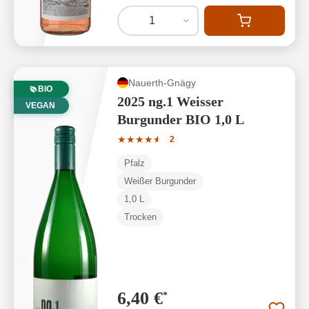
1
Nauerth-Gnägy
BIO
2025 ng.1 Weisser
VEGAN
Burgunder BIO 1,0 L
Durchschnittliche Bewertung von 4.5 v
★
★
★
★
★
★
2
Pfalz
Weißer Burgunder
1,0 L
Trocken
6,40 €
*