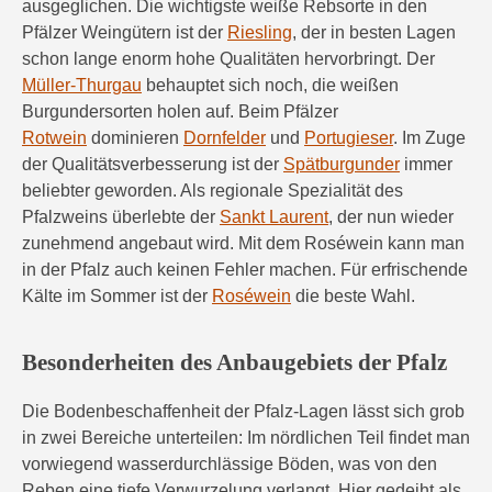
ausgeglichen. Die wichtigste weiße Rebsorte in den
Pfälzer Weingütern ist der
Riesling
, der in besten Lagen
schon lange enorm hohe Qualitäten hervorbringt. Der
Müller-Thurgau
behauptet sich noch, die weißen
Burgundersorten holen auf. Beim Pfälzer
Rotwein
dominieren
Dornfelder
und
Portugieser
. Im Zuge
der Qualitätsverbesserung ist der
Spätburgunder
immer
beliebter geworden. Als regionale Spezialität des
Pfalzweins überlebte der
Sankt Laurent
, der nun wieder
zunehmend angebaut wird. Mit dem Roséwein kann man
in der Pfalz auch keinen Fehler machen. Für erfrischende
Kälte im Sommer ist der
Roséwein
die beste Wahl.
Besonderheiten des Anbaugebiets der Pfalz
Die Bodenbeschaffenheit der Pfalz-Lagen lässt sich grob
in zwei Bereiche unterteilen: Im nördlichen Teil findet man
vorwiegend wasserdurchlässige Böden, was von den
Reben eine tiefe Verwurzelung verlangt. Hier gedeiht als