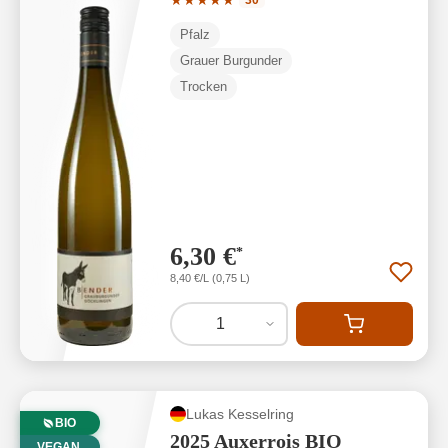
★
★
★
★
★
30
Pfalz
Grauer Burgunder
Trocken
6,30 €
*
8,40 €/L (0,75 L)
1
Lukas Kesselring
BIO
2025 Auxerrois BIO
VEGAN