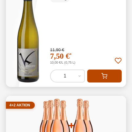
11,90 €
7,50 €
*
10,00 €/L (0,75 L)
1
4+2 AKTION