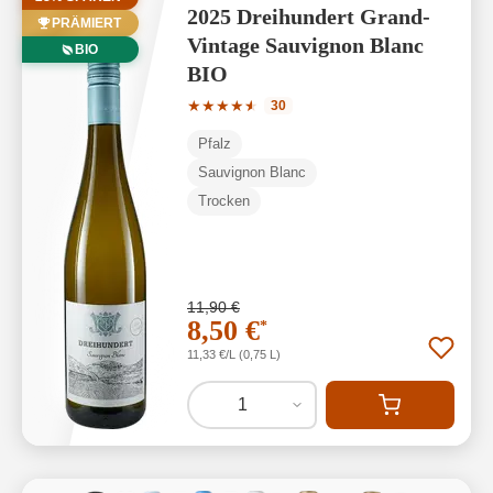
2025 Dreihundert Grand-
PRÄMIERT
Vintage Sauvignon Blanc
BIO
BIO
Durchschnittliche Bewertung von 4.7 v
★
★
★
★
★
★
30
Pfalz
Sauvignon Blanc
Trocken
11,90 €
8,50 €
*
11,33 €/L (0,75 L)
1