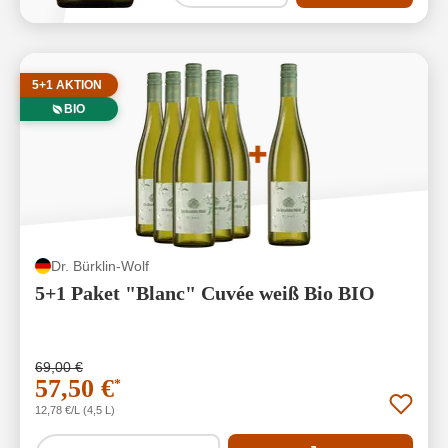
5+1 AKTION
BIO
Dr. Bürklin-Wolf
5+1 Paket "Blanc" Cuvée weiß Bio BIO
69,00 €
57,50 €
*
12,78 €/L (4,5 L)