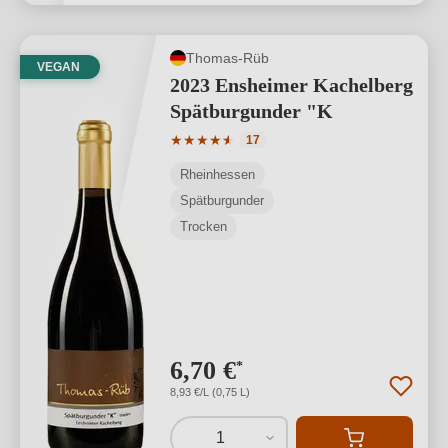
Thomas-Rüb
VEGAN
2023 Ensheimer Kachelberg
Spätburgunder "K
Durchschnittliche Bewertung von 4.94 
★
★
★
★
★
★
17
Rheinhessen
Spätburgunder
Trocken
6,70 €
*
8,93 €/L (0,75 L)
1