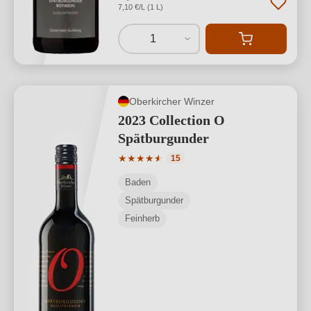
7,10 €/L (1 L)
1
Oberkircher Winzer
2023 Collection O
Spätburgunder
Durchschnittliche Bewertung von 4.93 
★
★
★
★
★
★
15
Baden
Spätburgunder
Feinherb