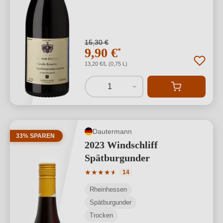
15,30 €
9,90 €
*
13,20 €/L (0,75 L)
1
Dautermann
33% SPAREN
2023 Windschliff
Spätburgunder
Durchschnittliche Bewertung von 4.57 
★
★
★
★
★
★
14
Rheinhessen
Spätburgunder
Trocken