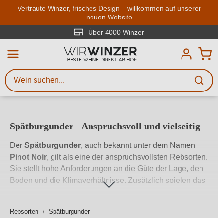
Zum Hauptinhalt springen
Vertraute Winzer, frisches Design – willkommen auf unserer
neuen Website
Weinsuche
Mindestens 3 Zeichen eingeben
Über 4000 Winzer
Beschreiben Sie, welchen Wein
Sie suchen – ob nach Geschmack,
Anlass, Weinnamen, Rebsorte,
Region, Winzer oder anderen
Spätburgunder - Anspruchsvoll und vielseitig
Kriterien.
Der
Spätburgunder
, auch bekannt unter dem Namen
Pinot Noir
, gilt als eine der anspruchsvollsten Rebsorten.
Sie stellt hohe Anforderungen an die Güte der Lage, den
Boden und die Klimaverhältnisse. Zusätzlich spielen das
Geschick und die Bemühungen der Winzer eine Rolle für
die Qualität der Rebe. Die Mühe zahlt sich jedoch aus,
Rebsorten
Spätburgunder
denn der Spätburgunder gilt heute als eine der