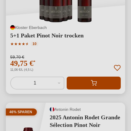
Kloster Eberbach
5+1 Paket Pinot Noir trocken
Durchschnittliche Bewertung von 4.8 von 5 Sternen
★
★
★
★
★
★
10
59,70 €
49,75 €
*
11,06 €/L (4,5 L)
1
Antonin Rodet
46% SPAREN
2025 Antonin Rodet Grande
Sélection Pinot Noir