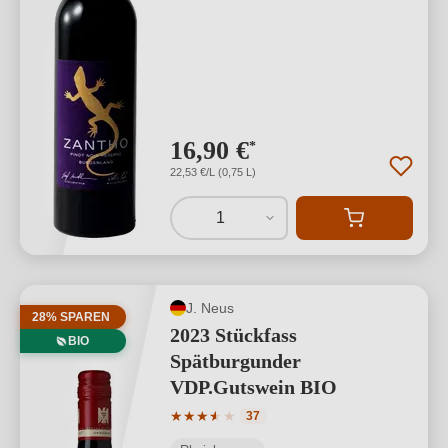
16,90 €
*
22,53 €/L (0,75 L)
1
J. Neus
28% SPAREN
2023 Stückfass
BIO
Spätburgunder
VDP.Gutswein BIO
Durchschnittliche Bewertung von 3.68 
★
★
★
★
★
★
37