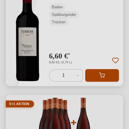
Baden
Spätburgunder
Trocken
6,60 €
*
8,80 €/L (0,75 L)
1
5+1 AKTION