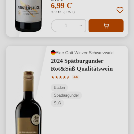
6,99 €
*
9,32 €/L (0,75 L)
1
Alde Gott Winzer Schwarzwald
2024 Spätburgunder
Rot&Süß Qualitätswein
Durchschnittliche Bewertung von 4.89 
★
★
★
★
★
★
44
Baden
Spätburgunder
Süß