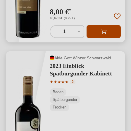
8,00 €
*
10,67 €/L (0,75 L)
1
Alde Gott Winzer Schwarzwald
2023 Einblick
Spätburgunder Kabinett
Durchschnittliche Bewertung von 5 von
★
★
★
★
★
2
Baden
Spätburgunder
Trocken