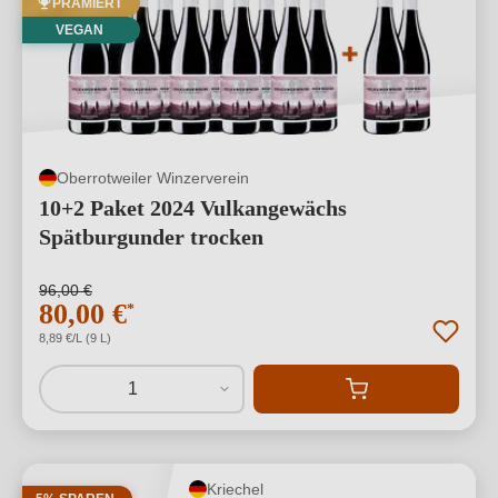
PRÄMIERT
VEGAN
Oberrotweiler Winzerverein
10+2 Paket 2024 Vulkangewächs
Spätburgunder trocken
96,00 €
80,00 €
*
8,89 €/L (9 L)
1
Kriechel