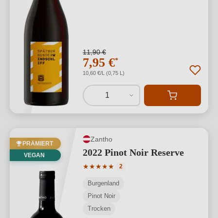
11,90 €
7,95 €
*
10,60 €/L (0,75 L)
1
Zantho
PRÄMIERT
2022 Pinot Noir Reserve
VEGAN
Durchschnittliche Bewertung von 5 von
★
★
★
★
★
2
Burgenland
Pinot Noir
Trocken