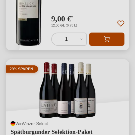
9,00 €
*
12,00 €/L (0,75 L)
1
29% SPAREN
WirWinzer Select
Spätburgunder Selektion-Paket