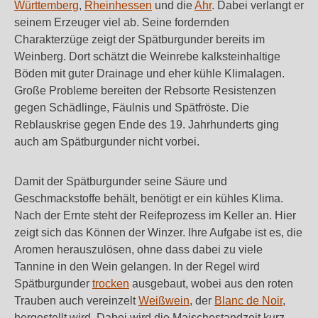
Württemberg
,
Rheinhessen
und die
Ahr
. Dabei verlangt er
seinem Erzeuger viel ab. Seine fordernden
Charakterzüge zeigt der Spätburgunder bereits im
Weinberg. Dort schätzt die Weinrebe kalksteinhaltige
Böden mit guter Drainage und eher kühle Klimalagen.
Große Probleme bereiten der Rebsorte Resistenzen
gegen Schädlinge, Fäulnis und Spätfröste. Die
Reblauskrise gegen Ende des 19. Jahrhunderts ging
auch am Spätburgunder nicht vorbei.
Damit der Spätburgunder seine Säure und
Geschmackstoffe behält, benötigt er ein kühles Klima.
Nach der Ernte steht der Reifeprozess im Keller an. Hier
zeigt sich das Können der Winzer. Ihre Aufgabe ist es, die
Aromen herauszulösen, ohne dass dabei zu viele
Tannine in den Wein gelangen. In der Regel wird
Spätburgunder
trocken
ausgebaut, wobei aus den roten
Trauben auch vereinzelt
Weißwein
, der
Blanc de Noir
,
hergestellt wird. Dabei wird die Maischestandzeit kurz