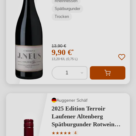
Rheinhessen
Spätburgunder
Trocken
13,90 €
9,90 €
*
13,20 €/L (0,75 L)
1
Auggener Schäf
2025 Edition Terroir
Laufener Altenberg
Spätburgunder Rotwein
Qualitätswein
Durchschnittliche Bewertung von 5 von
★
★
★
★
★
4