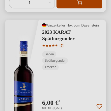
1
Winzerkeller Hex vom Dasenstein
2023 KARAT
Spätburgunder
Durchschnittliche Bewertung von 4.86 
★
★
★
★
★
★
7
Baden
Spätburgunder
Trocken
6,00 €
*
8,00 €/L (0,75 L)