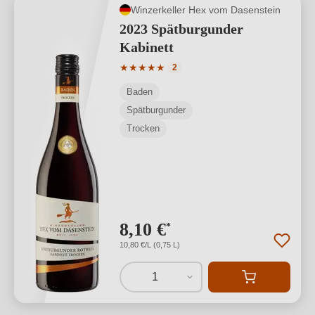
Winzerkeller Hex vom Dasenstein
2023 Spätburgunder
Kabinett
Durchschnittliche Bewertung von 5 von
★
★
★
★
★
2
Baden
Spätburgunder
Trocken
8,10 €
*
10,80 €/L (0,75 L)
1