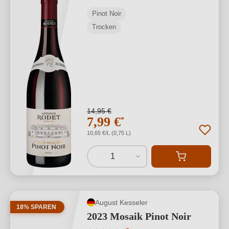
Pinot Noir
Trocken
14,95 €
7,99 €
*
10,65 €/L (0,75 L)
1
August Kesseler
18% SPAREN
2023 Mosaik Pinot Noir