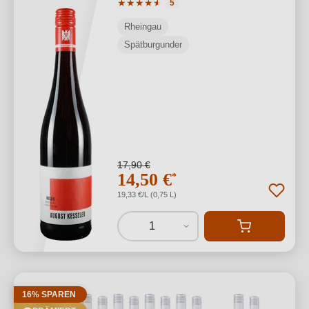
Durchschnittliche Bewertung von 4.8 v
★
★
★
★
★
★
5
Rheingau
Spätburgunder
17,90 €
14,50 €
*
19,33 €/L (0,75 L)
1
16% SPAREN