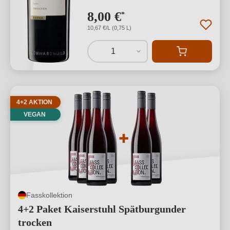
8,00 €
*
10,67 €/L (0,75 L)
1
4+2 AKTION
VEGAN
Fasskollektion
4+2 Paket Kaiserstuhl Spätburgunder
trocken