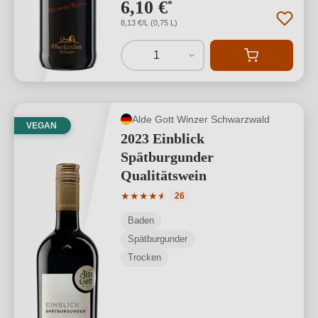
6,10 €
*
8,13 €/L (0,75 L)
1
Alde Gott Winzer Schwarzwald
VEGAN
2023 Einblick
Spätburgunder
Qualitätswein
Durchschnittliche Bewertung von 4.81 
★
★
★
★
★
★
26
Baden
Spätburgunder
Trocken