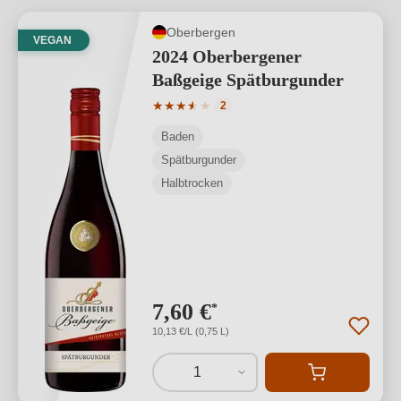
Oberbergen
VEGAN
2024 Oberbergener
Baßgeige Spätburgunder
Durchschnittliche Bewertung von 3.5 v
★
★
★
★
★
★
2
Baden
Spätburgunder
Halbtrocken
7,60 €
*
10,13 €/L (0,75 L)
1