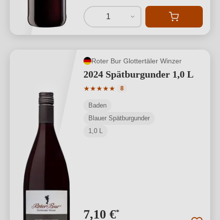
1
Roter Bur Glottertäler Winzer
2024 Spätburgunder 1,0 L
Durchschnittliche Bewertung von 5 von
★
★
★
★
★
8
Baden
Blauer Spätburgunder
1,0 L
7,10 €
*