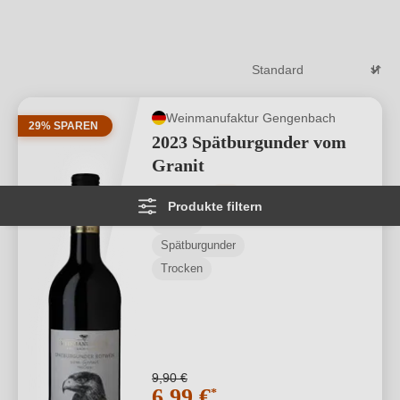
wertvollsten und ausdrucksstärksten Rebsorten.
Weiterlesen
→
Weinmanufaktur Gengenbach
29% SPAREN
2023 Spätburgunder vom
Granit
Durchschnittliche Bewertung von 4.76 
★
★
★
★
★
★
54
Produkte filtern
Baden
Spätburgunder
Trocken
9,90 €
6,99 €
*