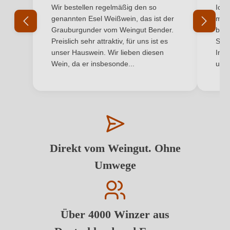
Durchschnittliche Bewertung von 5 von 5 Sternen
Durchs
Wir bestellen regelmäßig den so
Ich 
genannten Esel Weißwein, das ist der
mit 
Grauburgunder vom Weingut Bender.
best
Preislich sehr attraktiv, für uns ist es
Supe
unser Hauswein. Wir lieben diesen
Inha
Wein, da er insbesonde...
und 
Direkt vom Weingut. Ohne
Umwege
Über 4000 Winzer aus