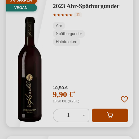
5% SPAREN
2023 Ahr-Spätburgunder
VEGAN
Durchschnittliche Bewertung von 5 von
★
★
★
★
★
11
Ahr
Spätburgunder
Halbtrocken
10,50 €
9,90 €
*
13,20 €/L (0,75 L)
1