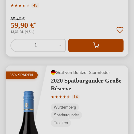
Durchschnittliche Bewertung von 3.71 von 5 Sternen
★
★
★
★
★
★
45
85,40 €
59,90 €
*
13,31 €/L (4,5 L)
1
Graf von Bentzel-Sturmfeder
35% SPAREN
2020 Spätburgunder Große
Réserve
Durchschnittliche Bewertung von 4.64 
★
★
★
★
★
★
14
Württemberg
Spätburgunder
Trocken