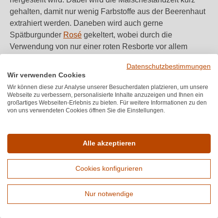
gehalten, damit nur wenig Farbstoffe aus der Beerenhaut
extrahiert werden. Daneben wird auch gerne
Spätburgunder
Rosé
gekeltert, wobei durch die
Verwendung von nur einer roten Resborte vor allem
Spätburgunder
Weißherbst
entsteht.
Datenschutzbestimmungen
Wir verwenden Cookies
Besondere Geschmackserlebnisse
Wir können diese zur Analyse unserer Besucherdaten platzieren, um unsere
Webseite zu verbessern, personalisierte Inhalte anzuzeigen und Ihnen ein
großartiges Webseiten-Erlebnis zu bieten. Für weitere Informationen zu den
Die Vielschichtigkeit der Aromen von Spätburgunder
von uns verwendeten Cookies öffnen Sie die Einstellungen.
Rotwein ist enorm. Von schwer und streng über
tanninbetont, vollmundig bis hin zu samtig, weich und
Alle akzeptieren
fruchtig lässt sich ein weites Feld an Geschmacksnoten
finden. Mit einem Ausbau im
Barriquefass
lassen sich
weitere Nuancen wie Vanille, Mandel und Zimt ins
Cookies konfigurieren
Portfolio aufnehmen. Auch Erdbeere, Kirsche, Brombeere
und Schwarze Johannisbeere sowie Kräuternoten finden
Nur notwendige
sich im Bouquet des Spätburgunder.
Erweiterte Suche