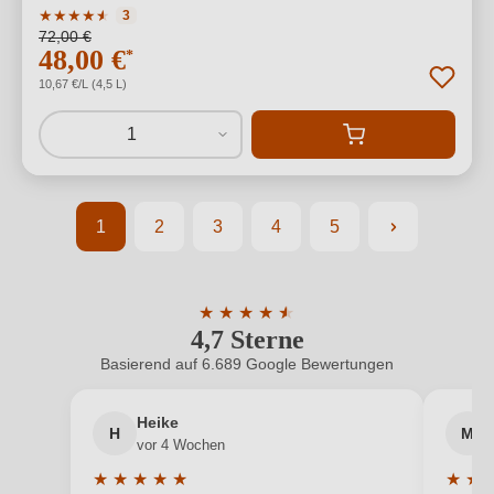
Durchschnittliche Bewertung von 4.33 von 5 Sternen
★
★
★
★
★
★
3
72,00 €
48,00 €
*
10,67 €/L (4,5 L)
1
1
2
3
4
5
Seite
Seite
Seite
Seite
Seite
★
★
★
★
★
★
4,7 Sterne
Durchschnittliche Bewertung von 4.7 
Basierend auf 6.689 Google Bewertungen
Heike
H
M
vor 4 Wochen
★
★
★
★
★
★
★