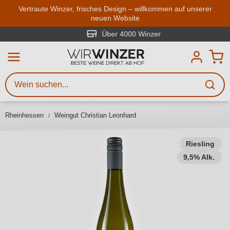
Zum Hauptinhalt springen
Vertraute Winzer, frisches Design – willkommen auf unserer
neuen Website
Weinsuche
Mindestens 3 Zeichen eingeben
Über 4000 Winzer
Beschreiben Sie, welchen Wein
Sie suchen – ob nach Geschmack,
Anlass, Weinnamen, Rebsorte,
Rheinhessen
Weingut Christian Leonhard
Region, Winzer oder anderen
Kriterien.
Riesling
9,5% Alk.