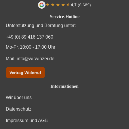
★
★
★
★
★
★
4,7
(6.689)
Durchschnittliche Bewertung von 4.7 von
Service-Hotline
Unterstützung und Beratung unter:
+49 (0) 89 416 137 060
Mo-Fr, 10:00 - 17:00 Uhr
Mail:
info@wirwinzer.de
Vertrag Widerruf
Informationen
Wir über uns
Datenschutz
Impressum und AGB