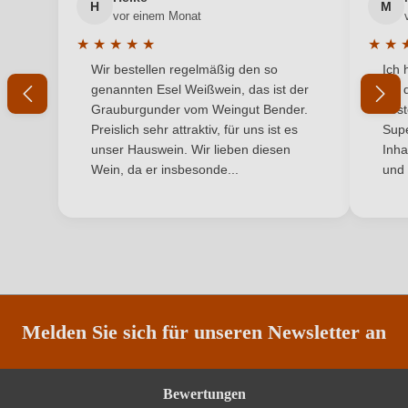
H
M
Ihre E-Mail-Adresse
vor einem Monat
Rebsorte
Riesling
★
★
★
★
★
★
★
Durchschnittliche Bewertung von 5 von 5 Sternen
Durchs
Wir bestellen regelmäßig den so
Ich 
Region
Ihr Passwort
Rheinhessen
genannten Esel Weißwein, das ist der
mit 
Grauburgunder vom Weingut Bender.
best
Restzucker in g/L
64,8 g/L
Ich habe mein Passwort vergessen
Preislich sehr attraktiv, für uns ist es
Supe
unser Hauswein. Wir lieben diesen
Inha
Traubenfarbe
Weiß
Wein, da er insbesonde...
und 
ANMELDEN
Weinart
Weißwein
Melden Sie sich für unseren Newsletter an
Bewertungen