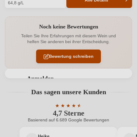
Alle Details
64,8 g/L
Produktnummer
7825006000
Noch keine Bewertungen
Alkoholgehalt in %
9,5 %
Teilen Sie Ihre Erfahrungen mit diesem Wein und
helfen Sie anderen bei ihrer Entscheidung.
Allergene
Enthält Sulfite
Bewertung schreiben
Hersteller
Christian Leonhard
Hersteller
Weingut Christian Leonhard, Hauptstraße 24, 55576
adresse
Anmelden
Pleitersheim, Deutschland
Bewertungen können nur von angemeldeten
Das sagen unsere Kunden
Inhalt
0,75 L
Benutzern abgegeben werden. Bitte loggen Sie sich
ein, oder erstellen Sie einen neuen Account.
Jahrgang
★
★
★
★
★
★
2018
4,7 Sterne
Durchschnittliche Bewertung von 4.7 
Land
Deutschland
Basierend auf 6.689 Google Bewertungen
Neuer Kunde?
Neuer Kunde?
Qualität
Auslese
Heike