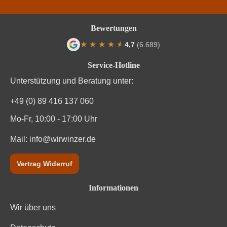
Traubenfarbe
Weiß
Bewertungen
Weinart
Weißwein
★
★
★
★
★
★
4,7
(6.689)
Durchschnittliche Bewertung von 4.7 von
Service-Hotline
Unterstützung und Beratung unter:
+49 (0) 89 416 137 060
Mo-Fr, 10:00 - 17:00 Uhr
Mail:
info@wirwinzer.de
Vertrag Widerruf
Informationen
Wir über uns