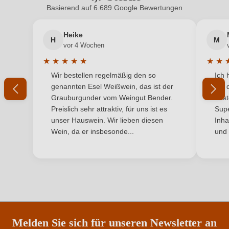
Basierend auf 6.689 Google Bewertungen
Neuer Kunde?
Neuer Kunde?
Hersteller
Bodegas Osborne, Carretera Malpica-Pueblanueva
adresse
km 6 , 45692 Malpica de Tajo, Spanien
Heike
H
M
Ihre E-Mail-Adresse
vor 4 Wochen
Inhalt
0,75 L
★
★
★
★
★
★
★
Durchschnittliche Bewertung von 5 von 5 Sternen
Durchs
Wir bestellen regelmäßig den so
Ich 
Jahrgang
Ihr Passwort
2018
genannten Esel Weißwein, das ist der
mit 
Grauburgunder vom Weingut Bender.
best
Land
Spanien
Ich habe mein Passwort vergessen
Preislich sehr attraktiv, für uns ist es
Supe
unser Hauswein. Wir lieben diesen
Inha
Qualität
DOP
Wein, da er insbesonde...
und 
ANMELDEN
Rebsorte
Macabeo
Region
La Rioja
Restzucker in g/L
1,7 g/L
Säuregehalt in g/L
5,5 g/L
Melden Sie sich für unseren Newsletter an