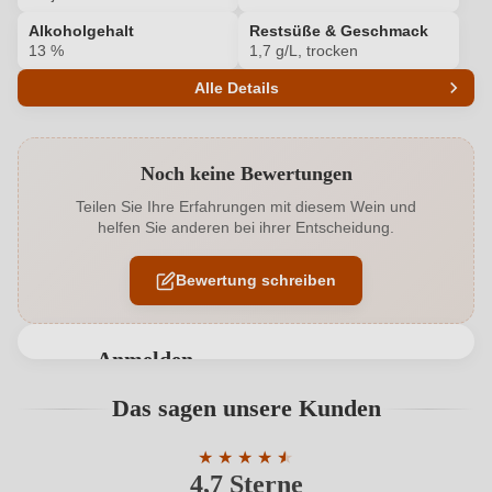
Alkoholgehalt
Restsüße & Geschmack
13 %
1,7 g/L, trocken
Alle Details
Produktnummer
6509335000
Noch keine Bewertungen
Alkoholgehalt in %
13 %
Teilen Sie Ihre Erfahrungen mit diesem Wein und
helfen Sie anderen bei ihrer Entscheidung.
Allergene
Enthält Sulfite
Bewertung schreiben
Flaschenverschluss
Naturkorken
Geographische Angabe
Rioja D.O.Ca.
Anmelden
Geschmack
Trocken
Bewertungen können nur von angemeldeten
Das sagen unsere Kunden
Benutzern abgegeben werden. Bitte loggen Sie sich
Haltbar bis
bis zu 8 Jahre
ein, oder erstellen Sie einen neuen Account.
★
★
★
★
★
★
4,7 Sterne
Durchschnittliche Bewertung von 4.7 
Hersteller
Osborne