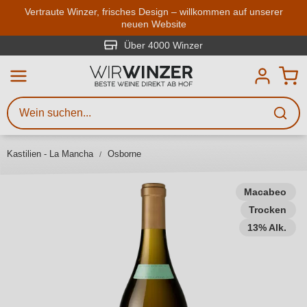
Zum Hauptinhalt springen
Vertraute Winzer, frisches Design – willkommen auf unserer
neuen Website
Weinsuche
Mindestens 3 Zeichen eingeben
Über 4000 Winzer
Beschreiben Sie, welchen Wein
Sie suchen – ob nach Geschmack,
Anlass, Weinnamen, Rebsorte,
Kastilien - La Mancha
Osborne
Region, Winzer oder anderen
Kriterien.
Macabeo
Trocken
13% Alk.