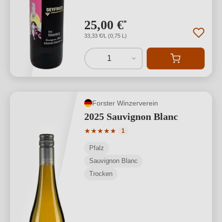
25,00 €
*
33,33 €/L (0,75 L)
1
Forster Winzerverein
2025 Sauvignon Blanc
Durchschnittliche Bewertung von 5 von
★
★
★
★
★
1
Pfalz
Sauvignon Blanc
Trocken