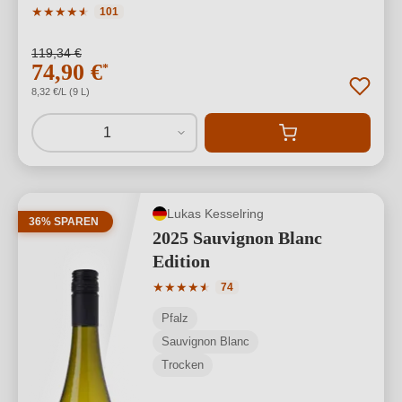
Durchschnittliche Bewertung von 4.79 von 5 Sternen
★
★
★
★
★
★
101
119,34 €
74,90 €
*
8,32 €/L (9 L)
1
Lukas Kesselring
36% SPAREN
2025 Sauvignon Blanc
Edition
Durchschnittliche Bewertung von 4.77 
★
★
★
★
★
★
74
Pfalz
Sauvignon Blanc
Trocken