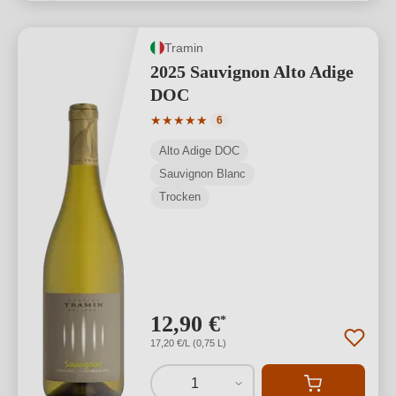
Tramin
2025 Sauvignon Alto Adige
DOC
Durchschnittliche Bewertung von 5 von
★
★
★
★
★
6
Alto Adige DOC
Sauvignon Blanc
Trocken
12,90 €
*
17,20 €/L (0,75 L)
1