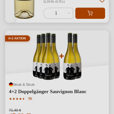
11,33 €/L (0,75 L)
1
4+2 AKTION
Strub & Strub
4+2 Doppelgänger Sauvignon Blanc
Durchschnittliche Bewertung von 4.93 von 5 Sternen
★
★
★
★
★
★
76
71,40 €