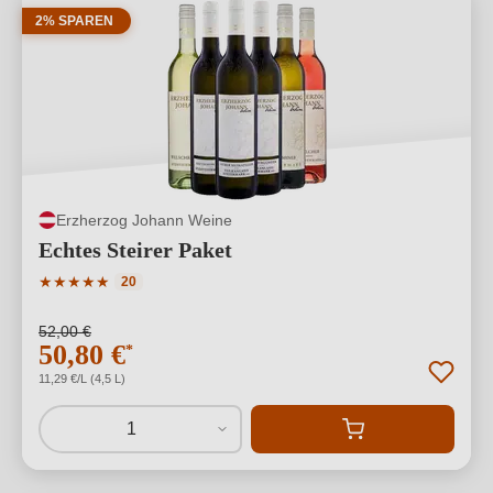
2% SPAREN
Erzherzog Johann Weine
Echtes Steirer Paket
Durchschnittliche Bewertung von 5 von 5 Sternen
★
★
★
★
★
20
52,00 €
50,80 €
*
11,29 €/L (4,5 L)
1