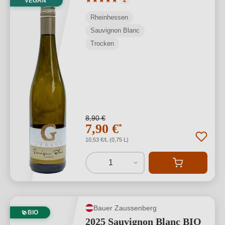
★
★
★
★
★
2
VEGAN
Rheinhessen
Sauvignon Blanc
Trocken
8,90 €
7,90 €
*
10,53 €/L (0,75 L)
1
Bauer Zaussenberg
BIO
2025 Sauvignon Blanc BIO