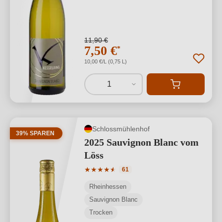
11,90 €
7,50 €
*
10,00 €/L (0,75 L)
1
Schlossmühlenhof
39% SPAREN
2025 Sauvignon Blanc vom
Löss
Durchschnittliche Bewertung von 4.79 
★
★
★
★
★
★
61
Rheinhessen
Sauvignon Blanc
Trocken