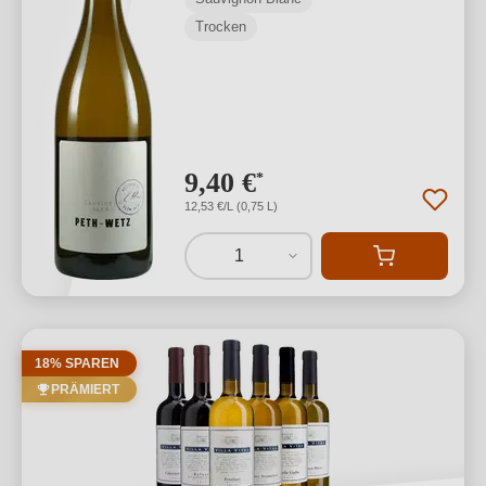
Trocken
9,40 €
*
12,53 €/L (0,75 L)
1
18% SPAREN
PRÄMIERT