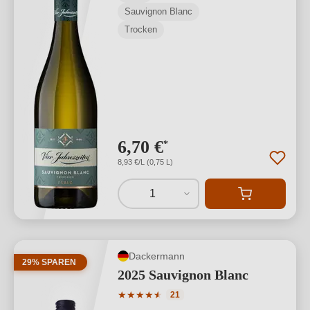
Sauvignon Blanc
Trocken
6,70 €
*
8,93 €/L (0,75 L)
1
Dackermann
29% SPAREN
2025 Sauvignon Blanc
Durchschnittliche Bewertung von 4.95 
★
★
★
★
★
★
21