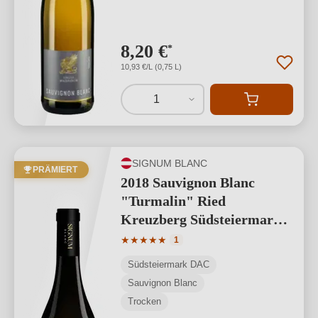
8,20 €
*
10,93 €/L (0,75 L)
1
SIGNUM BLANC
PRÄMIERT
2018 Sauvignon Blanc
"Turmalin" Ried
Kreuzberg Südsteiermark
DAC
Durchschnittliche Bewertung von 5 von
★
★
★
★
★
1
Südsteiermark DAC
Sauvignon Blanc
Trocken