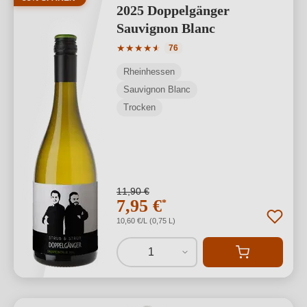
2025 Doppelgänger
Sauvignon Blanc
Durchschnittliche Bewertung von 4.93 
★
★
★
★
★
★
76
Rheinhessen
Sauvignon Blanc
Trocken
11,90 €
7,95 €
*
10,60 €/L (0,75 L)
1