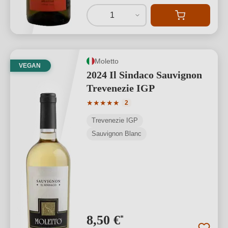
1
Moletto
VEGAN
2024 Il Sindaco Sauvignon
Trevenezie IGP
Durchschnittliche Bewertung von 5 von
★
★
★
★
★
2
Trevenezie IGP
Sauvignon Blanc
8,50 €
*