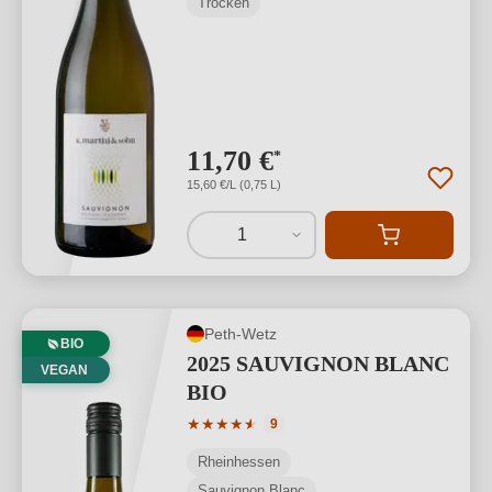
Trocken
11,70 €
*
15,60 €/L (0,75 L)
1
Peth-Wetz
BIO
2025 SAUVIGNON BLANC
VEGAN
BIO
Durchschnittliche Bewertung von 4.56 
★
★
★
★
★
★
9
Rheinhessen
Sauvignon Blanc