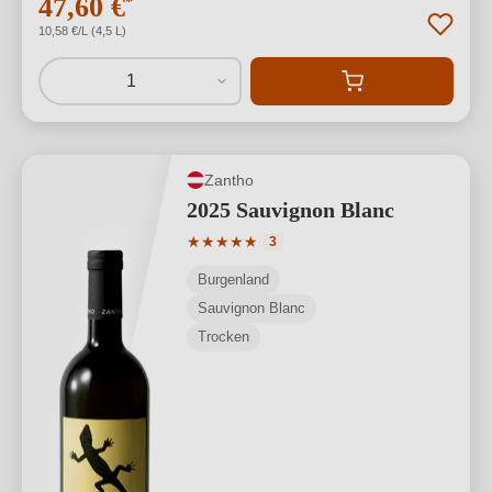
47,60 €
*
10,58 €/L (4,5 L)
1
Zantho
2025 Sauvignon Blanc
Durchschnittliche Bewertung von 5 von
★
★
★
★
★
3
Burgenland
Sauvignon Blanc
Trocken