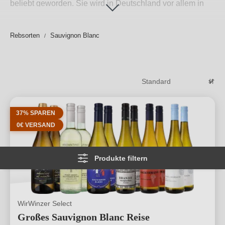
beliebt geworden. Sie wird in Deutschland vor allem in
Rheinhessen, Baden, Württemberg und der Pfalz
angebaut. In Frankreich ist besonders das Loiretal für
Rebsorten
Sauvignon Blanc
seinen einzigartigen Charakter bekannt, abseits vom
Loiretal aber auch Bordeaux. In Italien ist Friuli-Venezia
Giulia besonders bekannt.
Weiterlesen
→
37% SPAREN
0€ VERSAND
Produkte filtern
WirWinzer Select
Großes Sauvignon Blanc Reise