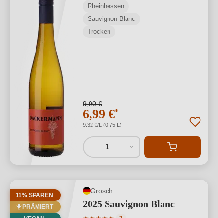
Rheinhessen
Sauvignon Blanc
Trocken
9,90 €
6,99 €
*
9,32 €/L (0,75 L)
1
Grosch
11% SPAREN
2025 Sauvignon Blanc
PRÄMIERT
Durchschnittliche Bewertung von 5 von