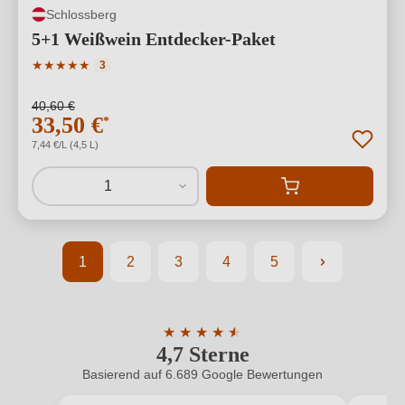
Schlossberg
5+1 Weißwein Entdecker-Paket
Durchschnittliche Bewertung von 5 von 5 Sternen
★
★
★
★
★
3
40,60 €
33,50 €
*
7,44 €/L (4,5 L)
1
1
2
3
4
5
Seite
Seite
Seite
Seite
Seite
★
★
★
★
★
★
4,7 Sterne
Durchschnittliche Bewertung von 4.7 
Basierend auf 6.689 Google Bewertungen