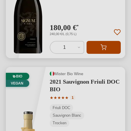
180,00 €
*
240,00 €/L (0,75 L)
1
Mister Bio Wine
BIO
2021 Sauvignon Friuli DOC
VEGAN
BIO
Durchschnittliche Bewertung von 5 von
★
★
★
★
★
1
Friuli DOC
Sauvignon Blanc
Trocken