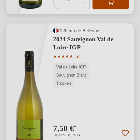
1
Château de Bellevue
2024 Sauvignon Val de
Loire IGP
Durchschnittliche Bewertung von 5 von
★
★
★
★
★
2
Val de Loire IGP
Sauvignon Blanc
Trocken
7,50 €
*
10,00 €/L (0,75 L)