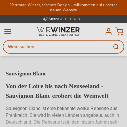
Zum Hauptinhalt springen
Vertraute Winzer, frisches Design – willkommen auf unserer
neuen Website
Weinsuche
Mindestens 3 Zeichen eingeben
★
★
★
★
★
★
4,7 Sterne
Durchschnittliche Bewertung von 4.7
Beschreiben Sie, welchen Wein
Sie suchen – ob nach Geschmack,
Anlass, Weinnamen, Rebsorte,
Region, Winzer oder anderen
Sauvignon Blanc
Kriterien.
Von der Loire bis nach Neuseeland -
Sauvignon Blanc erobert die Weinwelt
Sauvignon Blanc ist eine bekannte weiße Rebsorte aus
Frankreich. Sie wird in vielen Ländern angebaut, auch in
Deutschland. Die Rebsorte ist in den letzten Jahren sehr