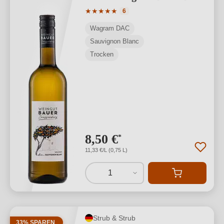
Durchschnittliche Bewertung von 5 von
★
★
★
★
★
6
Wagram DAC
Sauvignon Blanc
Trocken
8,50 €
*
11,33 €/L (0,75 L)
1
Strub & Strub
33% SPAREN