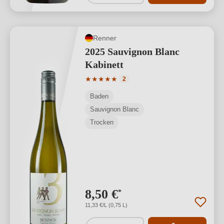
Renner
2025 Sauvignon Blanc
Kabinett
Durchschnittliche Bewertung von 5 von
★
★
★
★
★
2
Baden
Sauvignon Blanc
Trocken
8,50 €
*
11,33 €/L (0,75 L)