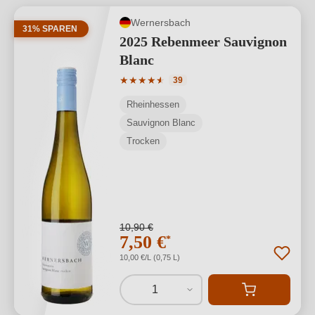
Wernersbach
31% SPAREN
2025 Rebenmeer Sauvignon
Blanc
Durchschnittliche Bewertung von 4.74 
★
★
★
★
★
★
39
Rheinhessen
Sauvignon Blanc
Trocken
10,90 €
7,50 €
*
10,00 €/L (0,75 L)
1