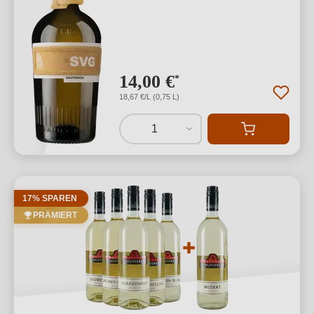
14,00 €
*
18,67 €/L (0,75 L)
1
17% SPAREN
PRÄMIERT