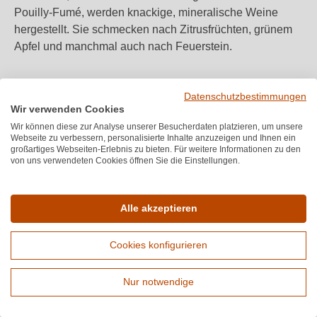
Pouilly-Fumé, werden knackige, mineralische Weine
hergestellt. Sie schmecken nach Zitrusfrüchten, grünem
Apfel und manchmal auch nach Feuerstein.
In Bordeaux wird Sauvignon Blanc oft mit Sémillon und
Datenschutzbestimmungen
Muscadelle gemischt. So entstehen komplexere,
Wir verwenden Cookies
lagerfähige Weine mit Aromen von Honig, Blumen und
Wir können diese zur Analyse unserer Besucherdaten platzieren, um unsere
manchmal auch gerösteten Noten.
Webseite zu verbessern, personalisierte Inhalte anzuzeigen und Ihnen ein
großartiges Webseiten-Erlebnis zu bieten. Für weitere Informationen zu den
von uns verwendeten Cookies öffnen Sie die Einstellungen.
Italienischer Sauvignon Blanc
Alle akzeptieren
In Italien wird Sauvignon Blanc vor allem in den
nördlichen Regionen Trentino-
Alto Adige
und
Friuli
-
Venezia Giulia angebaut. Diese Weine schmecken nach
Cookies konfigurieren
tropischen Früchten und Kräutern wie Salbei und
Tomatenblatt. Sie sind oft so kräftig wie die Weine aus
Nur notwendige
Neuseeland, aber trotzdem frisch und haben diese
Erweiterte Suche
Kräuternote, die man von französischen Weinen kenn