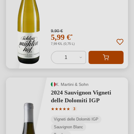
9,90 €
5,99 €
*
7,99 €/L (0,75 L)
1
K. Martini & Sohn
2024 Sauvignon Vigneti
delle Dolomiti IGP
Durchschnittliche Bewertung von 5 von
★
★
★
★
★
3
Vigneti delle Dolomiti IGP
Sauvignon Blanc