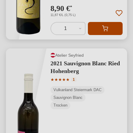
8,90 €
*
11,87 €/L (0,75 L)
1
Atelier Seyfried
2021 Sauvignon Blanc Ried
Hohenberg
Durchschnittliche Bewertung von 5 von
★
★
★
★
★
1
Vulkanland Steiermark DAC
Sauvignon Blanc
Trocken