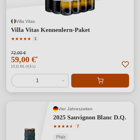
Villa Vitas
Villa Vitas Kennenlern-Paket
Durchschnittliche Bewertung von 5 von 5 Sternen
★
★
★
★
★
1
72,00 €
59,00 €
*
13,11 €/L (4,5 L)
1
Vier Jahreszeiten
2025 Sauvignon Blanc D.Q.
Durchschnittliche Bewertung von 4.71 
★
★
★
★
★
★
7
Pfalz