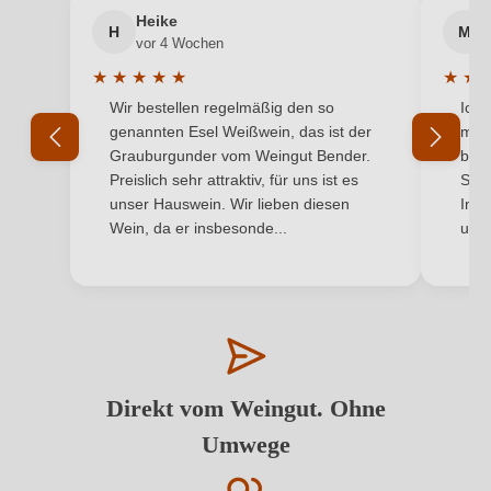
Heike
H
M
vor 4 Wochen
★
★
★
★
★
★
★
Durchschnittliche Bewertung von 5 von 5 Sternen
Durchs
Wir bestellen regelmäßig den so
Ich 
genannten Esel Weißwein, das ist der
mit 
Grauburgunder vom Weingut Bender.
best
Preislich sehr attraktiv, für uns ist es
Supe
unser Hauswein. Wir lieben diesen
Inha
Wein, da er insbesonde...
und 
Direkt vom Weingut. Ohne
Umwege