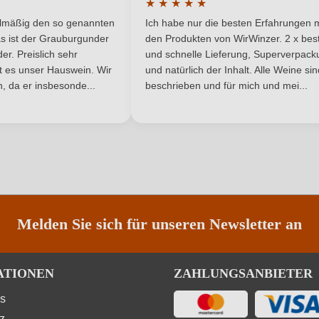
★
★
★
★
★
5,6 g/L
Traubenfarbe
he Bewertung von 5 von 5 Sternen
Durchschnittliche Bewertung von 
elmäßig den so genannten
Ich habe nur die besten Erfahrungen m
5 Sternen
Ja
Weinart
s ist der Grauburgunder
den Produkten von WirWinzer. 2 x best
r. Preislich sehr
und schnelle Lieferung, Superverpack
ist es unser Hauswein. Wir
und natürlich der Inhalt. Alle Weine si
, da er insbesonde...
beschrieben und für mich und mei...
ANMELDEN
Melden Sie sich für unseren Newsletter an
ATIONEN
ZAHLUNGSANBIETER
ns
z