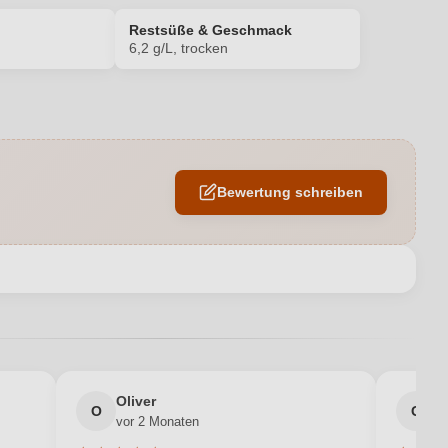
Restsüße & Geschmack
6,2 g/L, trocken
14 %
Barrique
Bewertung schreiben
Andrea Mann
0,75 L
en neuen Account.
Deutschland
Cabernet Mitos
Oliver
g
6,2 g/L
O
G
vor 2 Monaten
v