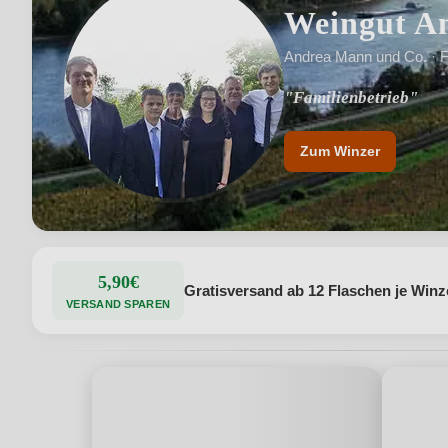
Weingut A
Andrea Mann und Co. · F
"Familienbetrieb"
"Weinbau in der 14. G
Zum Winzer
5,90€
Gratisversand ab 12 Flaschen je Winz
VERSAND SPAREN