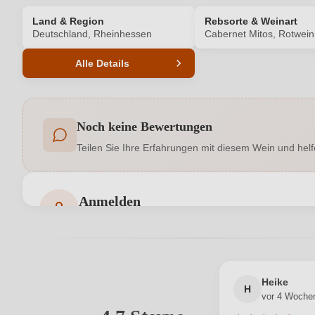
Land & Region
Rebsorte & Weinart
Deutschland, Rheinhessen
Cabernet Mitos, Rotwein
Alle Details
Produktnummer
Noch keine Bewertungen
Allergene
Teilen Sie Ihre Erfahrungen mit diesem Wein und helf
Geschmack
Hersteller adresse
Weingut Andrea Mann, Häfnergasse 9
Anmelden
Bewertungen können nur von angemeldeten Benutzern 
Jahrgang
Qualität
Heike
Region
H
vor 4 Woche
Ihre E-Mail-Adresse