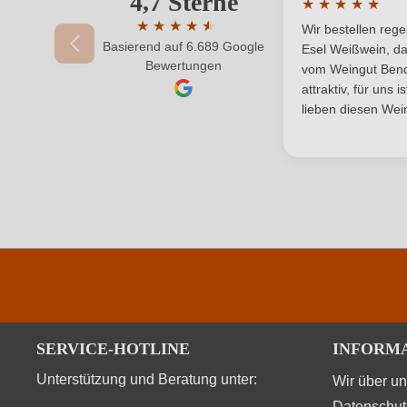
4,7 Sterne
★
★
★
★
★
Säuregehalt in g/L
Durchschnittlic
★
★
★
★
★
★
Wir bestellen reg
Basierend auf 6.689 Google
Durchschnittliche Bewertung von 4.7 von 
Vegan
Esel Weißwein, da
Ihr Passwort
Bewertungen
vom Weingut Bende
attraktiv, für uns 
lieben diesen Wein
SERVICE-HOTLINE
INFORM
Unterstützung und Beratung unter:
Wir über u
Datenschut