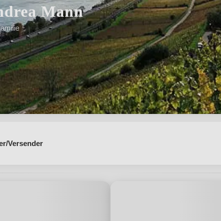
ndrea Mann
amilie
eneration"
er/Versender