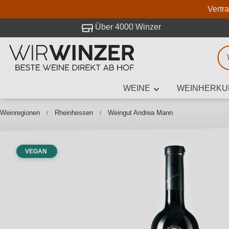
Vertr
 Besuch bei WirWinzer.
Über 4000 Winzer
WEINE
WEINHERKU
Weinsuche
Mindestens 3
Weinregionen
Rheinhessen
Weingut Andrea Mann
VEGAN
Beschre