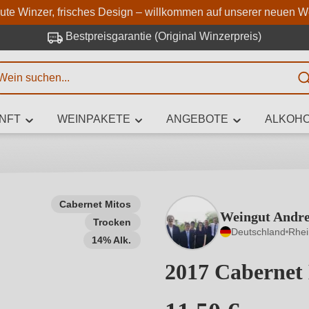
Zum Hauptinhalt springen
Zur Suche springen
Zur Hauptnavigation springe
aute Winzer, frisches Design – willkommen auf unserer neuen W
Bestpreisgarantie (Original Winzerpreis)
E
NFT
WEINPAKETE
ANGEBOTE
ALKOHO
 Zeichen eingeben
Cabernet Mitos
Weingut Andr
Trocken
iben Sie, welchen Wein Sie suchen – ob nach Geschmack, Anlass, We
Deutschland
Rhe
Rebsorte, Region, Winzer oder anderen Kriterien.
14% Alk.
2017 Cabernet