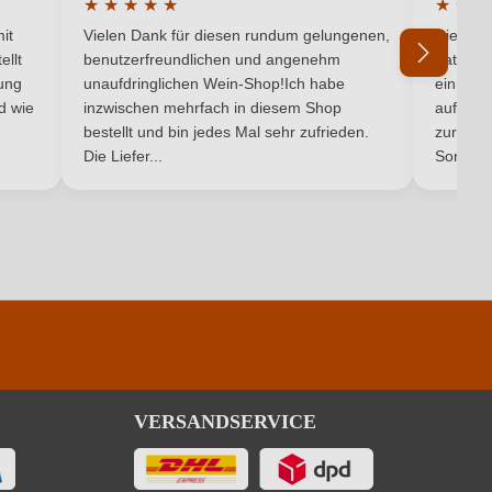
★
★
★
★
★
★
★
★
Rot
5 von 5 Sternen
Durchschnittliche Bewertung von 5 von 5 Sternen
Durchsc
it
Vielen Dank für diesen rundum gelungenen,
Die Lief
Rotwein
ellt
benutzerfreundlichen und angenehm
hat ein
ung
unaufdringlichen Wein-Shop!Ich habe
einmal b
nd wie
inzwischen mehrfach in diesem Shop
auf dem
Ich habe mein Passwort vergessen
bestellt und bin jedes Mal sehr zufrieden.
zurück 
Die Liefer...
Son...
VERSANDSERVICE