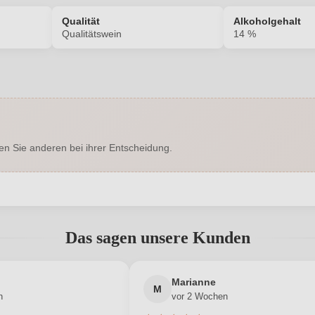
Qualität
Alkoholgehalt
Qualitätswein
14 %
6243014000
Alkoholgehalt in %
Enthält Sulfite
Ausbau
en Sie anderen bei ihrer Entscheidung.
Trocken
Hersteller
, 55283 Nierstein, Deutschland
Inhalt
abgegeben werden. Bitte loggen Sie sich ein, oder erstellen Sie ein
2017
Land
Das sagen unsere Kunden
Qualitätswein
Rebsorte
Neuer Kunde?
Neuer Kunde?
Marianne
Rheinhessen
Restzucker in g/L
M
n
vor 2 Wochen