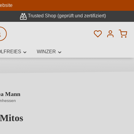
n
ebsite
Trusted Shop (geprüft und zertifiziert)
Du hast 0 Pro
rweiterte Suche
LFREIES
WINZER
ea Mann
innamen,
inhessen
 Mitos