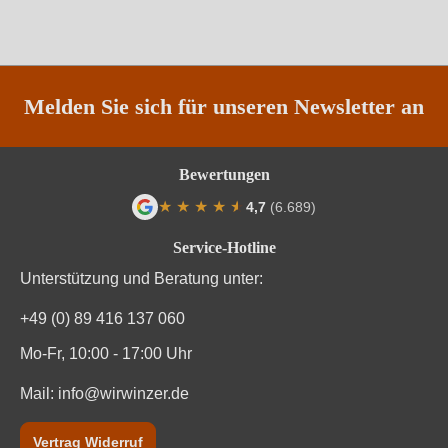
Restzucker in g/L
7,4 g/L
Säuregehalt in g/L
7 g/L
Melden Sie sich für unseren Newsletter an
Weinart
Perl- & Schaumwein
Bewertungen
Nährwertangaben
★
★
★
★
★
★
4,7
(6.689)
Durchschnittliche Bewertung von 4.7 von
Durchschnittliche nährwertangaben
pro 100 ml
Service-Hotline
Unterstützung und Beratung unter:
Brennwert
0 kJ / 0 kcal
+49 (0) 89 416 137 060
Kohlenhydrate
0 g
Mo-Fr, 10:00 - 17:00 Uhr
Kohlenhydrate davon Zucker
0 g
Mail:
info@wirwinzer.de
Zutaten
Trauben, Konservierungsstoffe (Sulfite)
Vertrag Widerruf