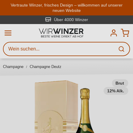
Zum Hauptinhalt springen
Vertraute Winzer, frisches Design – willkommen auf unserer
neuen Website
Weinsuche
Mindestens 3 Zeichen eingeben
Über 4000 Winzer
Beschreiben Sie, welchen Wein
Sie suchen – ob nach Geschmack,
Anlass, Weinnamen, Rebsorte,
Champagne
Champagne Deutz
Region, Winzer oder anderen
Kriterien.
Brut
12% Alk.