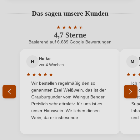
Geographische Angabe
Champagne AOP
Bewertungen können nur von angemeldeten
Das sagen unsere Kunden
Benutzern abgegeben werden. Bitte loggen Sie sich
Geschmack
Brut
ein, oder erstellen Sie einen neuen Account.
★
★
★
★
★
★
4,7 Sterne
Durchschnittliche Bewertung von 4.7 
Haltbar bis
2029
Basierend auf 6.689 Google Bewertungen
Neuer Kunde?
Neuer Kunde?
Hersteller
Champagne Deutz
Heike
H
M
Ihre E-Mail-Adresse
Hersteller adresse
Champagne Deutz, Ay Champagne, France
vor 4 Wochen
★
★
★
★
★
★
★
Inhalt
0,75 L
Durchschnittliche Bewertung von 5 von 5 Sternen
Durchs
Wir bestellen regelmäßig den so
Ich 
Ihr Passwort
genannten Esel Weißwein, das ist der
mit 
Jahrgang
2014
Grauburgunder vom Weingut Bender.
best
Ich habe mein Passwort vergessen
Preislich sehr attraktiv, für uns ist es
Supe
Land
Frankreich
unser Hauswein. Wir lieben diesen
Inha
Wein, da er insbesonde...
und 
ANMELDEN
Qualität
AOP
Region
Champagne