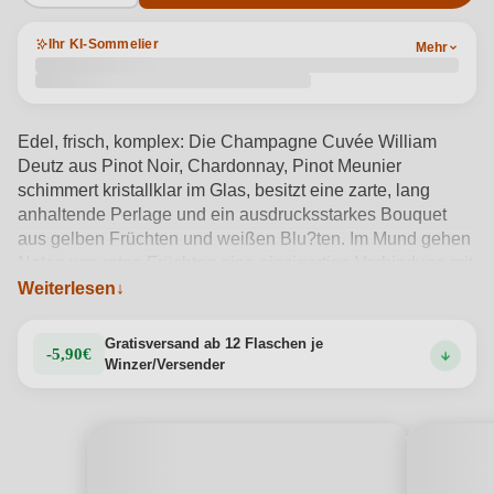
Ihr KI-Sommelier
Mehr
Edel, frisch, komplex: Die Champagne Cuvée William
Deutz aus Pinot Noir, Chardonnay, Pinot Meunier
schimmert kristallklar im Glas, besitzt eine zarte, lang
anhaltende Perlage und ein ausdrucksstarkes Bouquet
aus gelben Früchten und weißen Blu?ten. Im Mund gehen
Noten von roten Früchten eine einzigartige Verbindung mit
Zitrus und Grapefruit ein. Der Jahrgang 2013 ist einer der
Weiterlesen
besten für diese außergewöhnliche Cuvée. Sehr elegant
im Geschenketui!
Produktdetails anzeigen →
Gratisversand ab 12 Flaschen je
-5,90€
Winzer/Versender