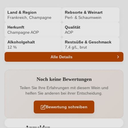
Land & Region
Rebsorte & Weinart
Frankreich, Champagne
Perl- & Schaumwein
Herkunft
Qualität
Champagne AOP
AOP
Alkoholgehalt
Restsüße & Geschmack
12 %
7,4 g/L, brut
Alle Details
Produktnummer
HM100317560
Noch keine Bewertungen
Alkoholgehalt in %
12 %
Teilen Sie Ihre Erfahrungen mit diesem Wein und
helfen Sie anderen bei ihrer Entscheidung.
Allergene
Enthält Sulfite
Bewertung schreiben
Cuvée-Rebsorten
Cuvée (Weiß), Cuvée (Rot), Cuvée (Rot)
Flaschenverschluss
Naturkorken
Anmelden