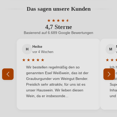
Hersteller
Mazzolino
Bewertungen können nur von angemeldeten
Das sagen unsere Kunden
Benutzern abgegeben werden. Bitte loggen Sie sich
Hersteller
Società Agricola Mazzolino SRL, Via Mazzolino 34,
ein, oder erstellen Sie einen neuen Account.
adresse
★
27050 CORVINO S. QUIRICO, Italien
★
★
★
★
★
4,7 Sterne
Durchschnittliche Bewertung von 4.7 
Inhalt
1,5 L
Basierend auf 6.689 Google Bewertungen
Neuer Kunde?
Neuer Kunde?
Jahrgang
2013
Heike
H
M
Ihre E-Mail-Adresse
vor 4 Wochen
Land
Italien
★
★
★
★
★
★
★
Durchschnittliche Bewertung von 5 von 5 Sternen
Durchs
Wir bestellen regelmäßig den so
Ich 
Qualität
Ihr Passwort
Vino Generico
genannten Esel Weißwein, das ist der
mit 
Grauburgunder vom Weingut Bender.
best
Rebsorte
Chardonnay
Ich habe mein Passwort vergessen
Preislich sehr attraktiv, für uns ist es
Supe
unser Hauswein. Wir lieben diesen
Inha
Region
Lombardei
Wein, da er insbesonde...
und 
ANMELDEN
Traubenfarbe
Weiß
Weinart
Perl- & Schaumwein