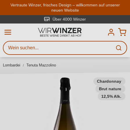
Zum Hauptinhalt springen
Vertraute Winzer, frisches Design – willkommen auf unserer
neuen Website
Weinsuche
Mindestens 3 Zeichen eingeben
Über 4000 Winzer
Beschreiben Sie, welchen Wein
Sie suchen – ob nach Geschmack,
Anlass, Weinnamen, Rebsorte,
Lombardei
Tenuta Mazzolino
Region, Winzer oder anderen
Kriterien.
Chardonnay
Brut nature
12,5% Alk.