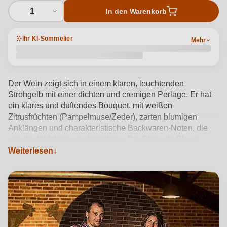
1
In den Warenkorb
Ihr KI-Sommelier
Mehr
Der Wein zeigt sich in einem klaren, leuchtenden
Strohgelb mit einer dichten und cremigen Perlage. Er hat
ein klares und duftendes Bouquet, mit weißen
Zitrusfrüchten (Pampelmuse/Zeder), zarten blumigen
Anklängen und charakteristische Backwaren-Noten, die
von der Hefelagerung herrühren. Der Blanc de Blancs
besitzt eine fruchtig-zitrusartige Säure, typisch für
Weiterlesen
Chardonnay, der Abgang erinnert an kandierte
Zitrusfrüchte.
Produktdetails anzeigen →