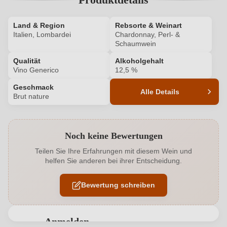
Land & Region
Rebsorte & Weinart
Italien, Lombardei
Chardonnay, Perl- &
Schaumwein
Qualität
Alkoholgehalt
Vino Generico
12,5 %
Geschmack
Alle Details
Brut nature
Produktnummer
6573008000
Noch keine Bewertungen
Alkoholgehalt in %
12,5 %
Teilen Sie Ihre Erfahrungen mit diesem Wein und
helfen Sie anderen bei ihrer Entscheidung.
Allergene
Enthält Sulfite
Bewertung schreiben
Flaschenverschluss
Sekt/Champagnerkorken
Geschmack
Brut nature
Anmelden