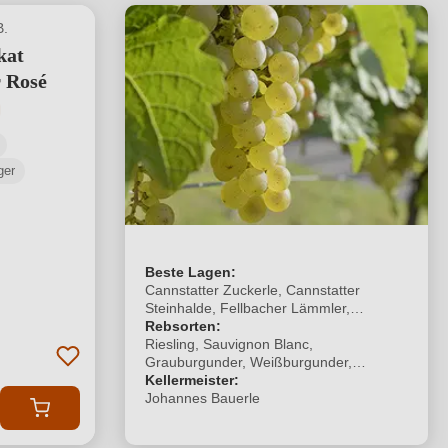
B.
kat
r Rosé
tliche Bewertung von 5 von 5 Sternen
ger
Beste Lagen:
Cannstatter Zuckerle, Cannstatter
Steinhalde, Fellbacher Lämmler,
Untertürkheimer Mönchberg,
Rebsorten:
Riesling, Sauvignon Blanc,
Grauburgunder, Weißburgunder,
Chardonnay, Spätburgunder, Lemberger,
Kellermeister:
Merlot, Cabernet Sauvignon
Johannes Bauerle