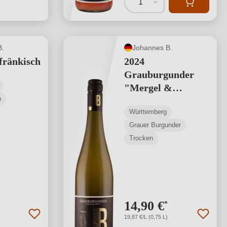
1
B.
Johannes B.
fränkisch
2024
Grauburgunder
"Mergel &
h
Keuper"
Württemberg
Grauer Burgunder
Trocken
14,90 €
*
19,87 €/L (0,75 L)