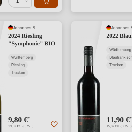
1
Johannes B.
Johannes 
2024 Riesling
2022 Blau
"Symphonie" BIO
Württemberg
Württemberg
Blaufränkisc
Riesling
Trocken
Trocken
9,80 €
11,90 €
*
*
13,07 €/L (0,75 L)
15,87 €/L (0,75 L)