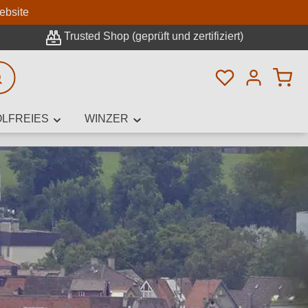
n
ebsite
Trusted Shop (geprüft und zertifiziert)
Du hast 0 Pro
rweiterte Suche
LFREIES
WINZER
innamen,