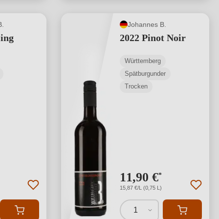
B.
Johannes B.
ling
2022 Pinot Noir
Württemberg
Spätburgunder
Trocken
11,90 €
*
15,87 €/L (0,75 L)
1