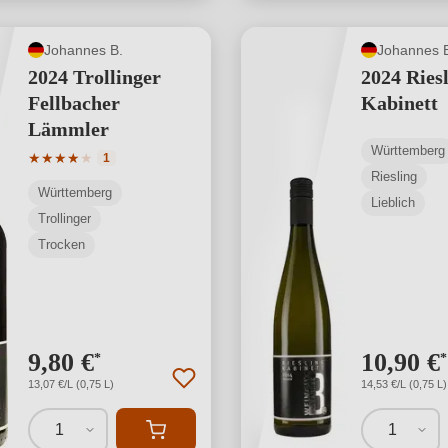
Johannes B.
Johannes 
2024 Trollinger
2024 Ries
Fellbacher
Kabinett
Lämmler
Württemberg
Durchschnittliche Bewertung von 4 von 5 Sternen
★
★
★
★
★
1
Riesling
Württemberg
Lieblich
Trollinger
Trocken
9,80 €
10,90 €
*
*
13,07 €/L (0,75 L)
14,53 €/L (0,75 L)
1
1