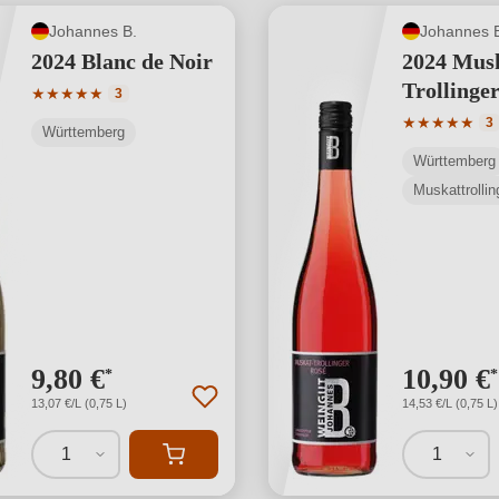
Johannes B.
Johannes 
2024 Blanc de Noir
2024 Mus
Trollinge
Durchschnittliche Bewertung von 5 von 5 Sternen
★
★
★
★
★
3
Durchschnit
★
★
★
★
★
3
Württemberg
Württemberg
Muskattrollin
9,80 €
10,90 €
*
*
13,07 €/L (0,75 L)
14,53 €/L (0,75 L)
1
1