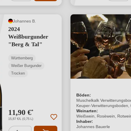
Johannes B.
2024
Weißburgunder
"Berg & Tal"
Württemberg
Weißer Burgunder
Trocken
Böden:
Muschelkalk Verwitterungsbo
Keuper-Verwitterungsboden, 
11,90 €
Lehm
Weinarten:
*
Weißwein, Rosèwein, Rotwei
15,87 €/L (0,75 L)
Inhaber:
Johannes Bauerle