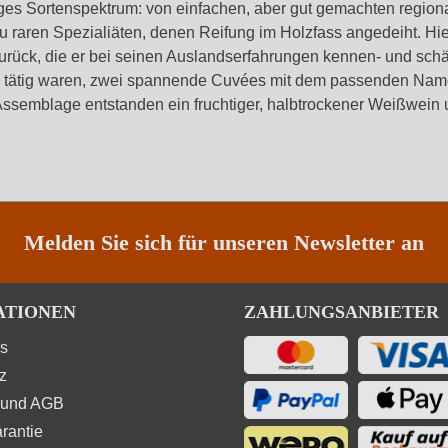
iges Sortenspektrum: von einfachen, aber gut gemachten region
 raren Spezialiäten, denen Reifung im Holzfass angedeiht. Hie
ück, die er bei seinen Auslandserfahrungen kennen- und schät
u tätig waren, zwei spannende Cuvées mit dem passenden Namen
ssemblage entstanden ein fruchtiger, halbtrockener Weißwein 
Melden Sie sich für unseren Newsletter an
ATIONEN
ZAHLUNGSANBIETER
ns
z
 und AGB
rantie