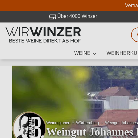
Vertr
 Besuch bei WirWinzer.
Über 4000 Winzer
WEINE
WEINHERKU
Weinsuche
Mindestens 3
Beschre
Weinregionen
Württemberg
Weingut Johannes
Weingut Johannes 