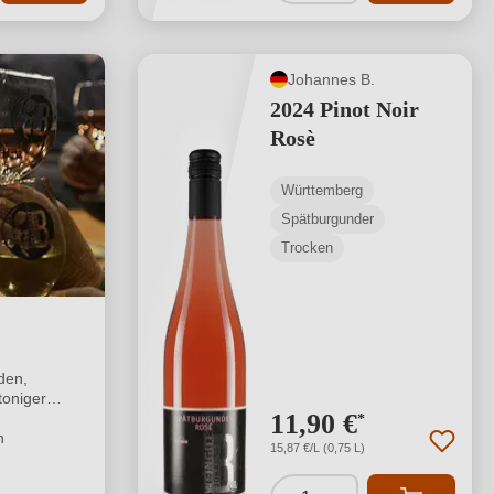
Johannes B.
2024 Pinot Noir
Rosè
Württemberg
Spätburgunder
Trocken
den,
toniger
11,90 €
*
n
15,87 €/L (0,75 L)