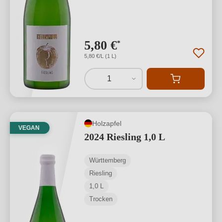
5,80 €
*
5,80 €/L (1 L)
1
Holzapfel
VEGAN
2024 Riesling 1,0 L
Württemberg
Riesling
1,0 L
Trocken