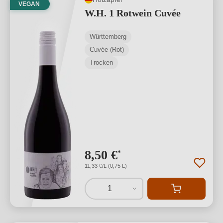
VEGAN
W.H. 1 Rotwein Cuvée
Württemberg
Cuvée (Rot)
Trocken
8,50 €
*
11,33 €/L (0,75 L)
1