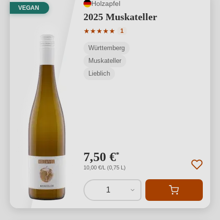
Holzapfel
VEGAN
2025 Muskateller
Durchschnittliche Bewertung von 5 von
★
★
★
★
★
1
Württemberg
Muskateller
Lieblich
7,50 €
*
10,00 €/L (0,75 L)
1