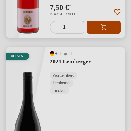
7,50 €
*
10,00 €/L (0,75 L)
1
Holzapfel
VEGAN
2021 Lemberger
Württemberg
Lemberger
Trocken