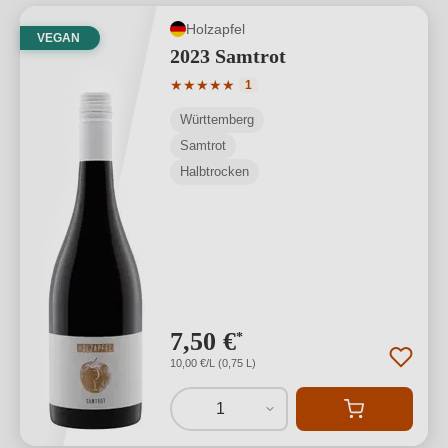
Holzapfel
VEGAN
2023 Samtrot
Durchschnittliche Bewertung von 5 von
★
★
★
★
★
1
Württemberg
Samtrot
Halbtrocken
7,50 €
*
10,00 €/L (0,75 L)
1