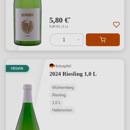
5,80 €
*
5,80 €/L (1 L)
1
Holzapfel
VEGAN
2024 Riesling 1,0 L
Württemberg
Riesling
1,0 L
Halbtrocken