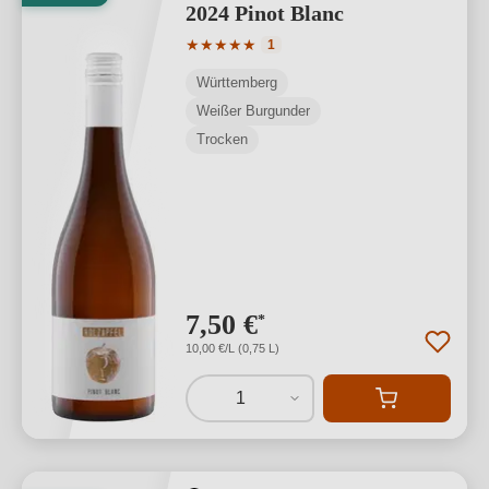
2024 Pinot Blanc
Durchschnittliche Bewertung von 5 von
★
★
★
★
★
1
Württemberg
Weißer Burgunder
Trocken
7,50 €
*
10,00 €/L (0,75 L)
1