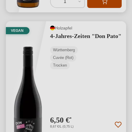
1
Holzapfel
VEGAN
4-Jahres-Zeiten "Don Pato"
Württemberg
Cuvée (Rot)
Trocken
6,50 €
*
8,67 €/L (0,75 L)