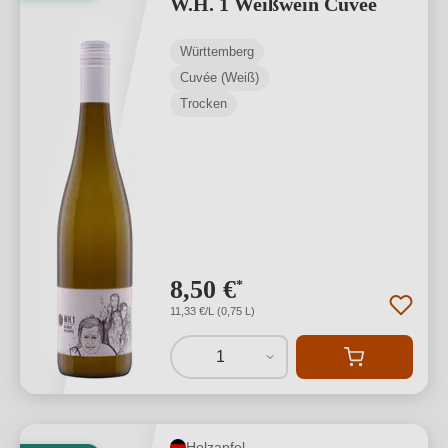
W.H. 1 Weißwein Cuveé
Württemberg
Cuvée (Weiß)
Trocken
8,50 €
*
11,33 €/L (0,75 L)
1
Holzapfel