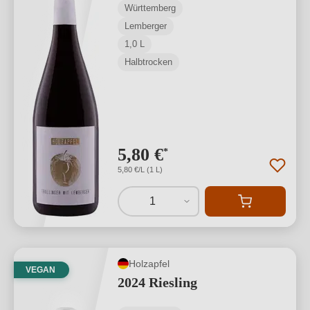
Württemberg
Lemberger
1,0 L
Halbtrocken
5,80 €
*
5,80 €/L (1 L)
1
Holzapfel
VEGAN
2024 Riesling