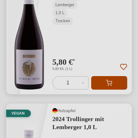
Lemberger
1,0 L
Trocken
5,80 €
*
5,80 €/L (1 L)
1
Holzapfel
VEGAN
2024 Trollinger mit
Lemberger 1,0 L