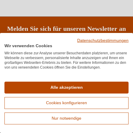
Melden Sie sich für unseren Newsletter an
Datenschutzbestimmungen
Wir verwenden Cookies
Bewertungen
Wir können diese zur Analyse unserer Besucherdaten platzieren, um unsere
Webseite zu verbessern, personalisierte Inhalte anzuzeigen und Ihnen ein
★
★
★
★
★
★
4,7
(6.689)
großartiges Webseiten-Erlebnis zu bieten. Für weitere Informationen zu den
Durchschnittliche Bewertung von 4.7 von
von uns verwendeten Cookies öffnen Sie die Einstellungen.
Service-Hotline
Unterstützung und Beratung unter:
Alle akzeptieren
+49 (0) 89 416 137 060
Mo-Fr, 10:00 - 17:00 Uhr
Cookies konfigurieren
Mail:
info@wirwinzer.de
Nur notwendige
Erweiterte Suche
Vertrag Widerruf