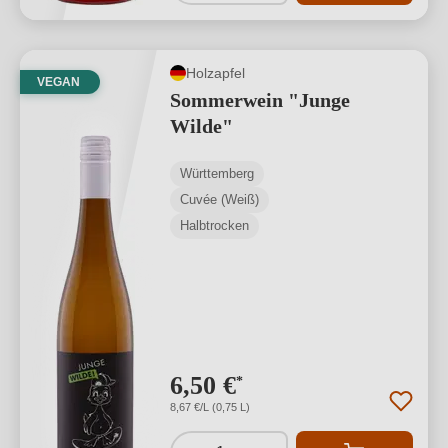
Holzapfel
VEGAN
Sommerwein "Junge
Wilde"
Württemberg
Cuvée (Weiß)
Halbtrocken
6,50 €
*
8,67 €/L (0,75 L)