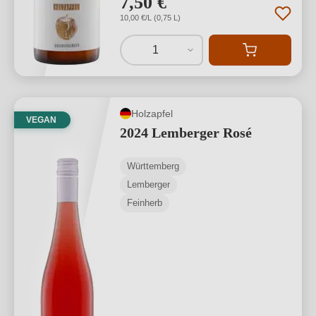
7,50 €
10,00 €/L (0,75 L)
1
Holzapfel
VEGAN
2024 Lemberger Rosé
Württemberg
Lemberger
Feinherb