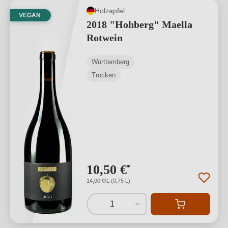
Holzapfel
VEGAN
2018 "Hohberg" Maella
Rotwein
Württemberg
Trocken
10,50 €
*
14,00 €/L (0,75 L)
1