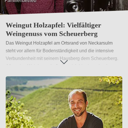
Familienbetrieb
Weingut Holzapfel: Vielfältiger
Weingenuss vom Scheuerberg
Das Weingut Holzapfel am Ortsrand von Neckarsulm
steht vor allem für Bodenständigkeit und die intensive
Verbundenheit mit seinem Hausberg dem Scheuerberg.
Alle seine Weinberge befinden sich hier in optimaler
sonniger Lage und liefern die Grundlage für eine Vielfalt
an vorzüglichen schwäbischen Weinen.
Weiterlesen
→