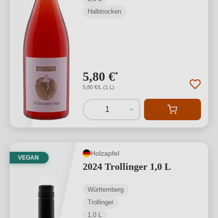
Halbtrocken
5,80 €
*
5,80 €/L (1 L)
1
Holzapfel
VEGAN
2024 Trollinger 1,0 L
Württemberg
Trollinger
1,0 L