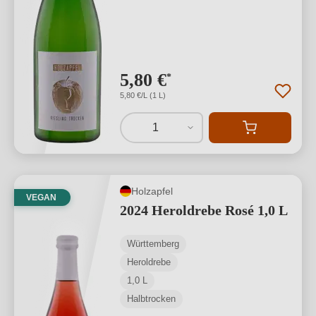
5,80 €
*
5,80 €/L (1 L)
1
Holzapfel
VEGAN
2024 Heroldrebe Rosé 1,0 L
Württemberg
Heroldrebe
1,0 L
Halbtrocken