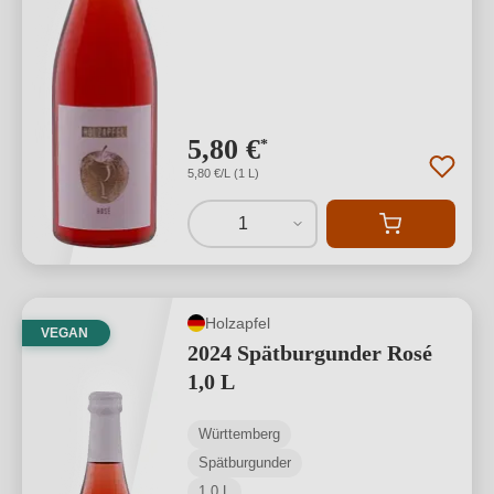
5,80 €
*
5,80 €/L (1 L)
1
Holzapfel
VEGAN
2024 Spätburgunder Rosé
1,0 L
Württemberg
Spätburgunder
1,0 L