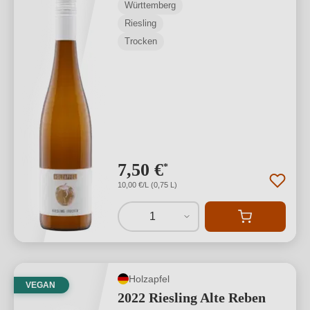
Württemberg
Riesling
Trocken
7,50 €
*
10,00 €/L (0,75 L)
1
Holzapfel
VEGAN
2022 Riesling Alte Reben