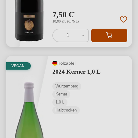
7,50 €
*
10,00 €/L (0,75 L)
1
Holzapfel
VEGAN
2024 Kerner 1,0 L
Württemberg
Kerner
1,0 L
Halbtrocken