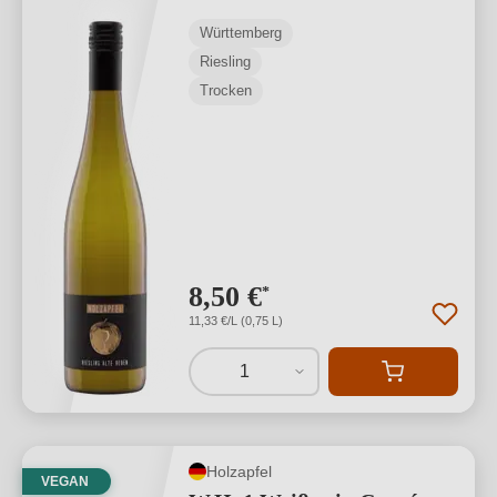
Württemberg
Riesling
Trocken
8,50 €
*
11,33 €/L (0,75 L)
1
Holzapfel
VEGAN