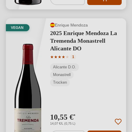
Enrique Mendoza
VEGAN
2025 Enrique Mendoza La
Tremenda Monastrell
Alicante DO
Durchschnittliche Bewertung von 4 von
★
★
★
★
★
1
Alicante D.O.
Monastrell
Trocken
10,55 €
*
14,07 €/L (0,75 L)