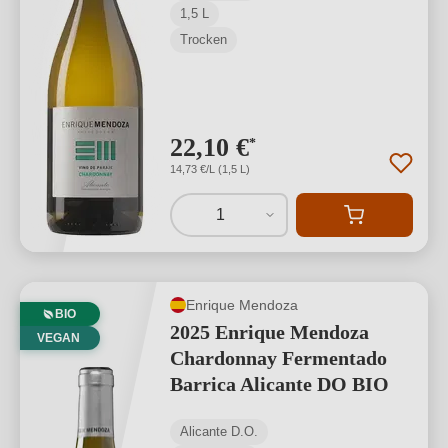
1,5 L
Trocken
22,10 €
*
14,73 €/L (1,5 L)
1
Enrique Mendoza
BIO
2025 Enrique Mendoza
VEGAN
Chardonnay Fermentado
Barrica Alicante DO BIO
Alicante D.O.