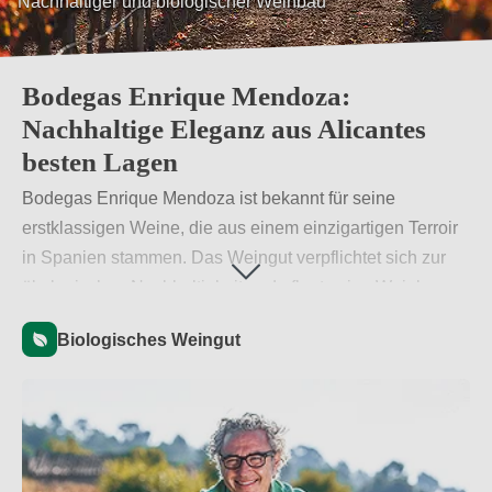
Nachhaltiger und biologischer Weinbau
Bodegas Enrique Mendoza:
Nachhaltige Eleganz aus Alicantes
besten Lagen
Bodegas Enrique Mendoza ist bekannt für seine
erstklassigen Weine, die aus einem einzigartigen Terroir
in Spanien stammen. Das Weingut verpflichtet sich zur
ökologischen Nachhaltigkeit und pflegt seine Weinberge
ohne den Einsatz von synthetischen Produkten.
Biologisches Weingut
Weiterlesen
→