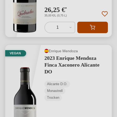
26,25 €
*
35,00 €/L (0,75 L)
1
Enrique Mendoza
VEGAN
2023 Enrique Mendoza
Finca Xaconero Alicante
DO
Alicante D.O.
Monastrell
Trocken