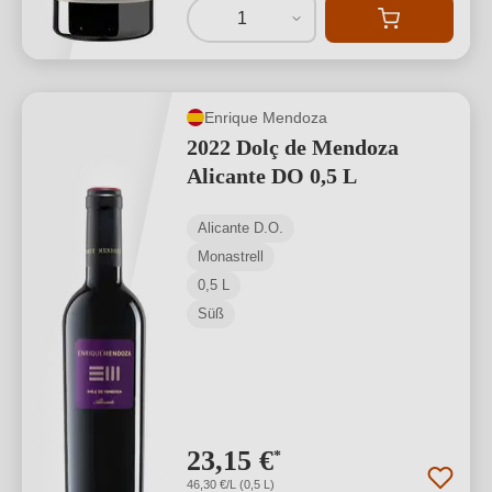
1
Enrique Mendoza
2022 Dolç de Mendoza
Alicante DO 0,5 L
Alicante D.O.
Monastrell
0,5 L
Süß
23,15 €
*
46,30 €/L (0,5 L)