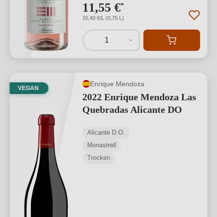
11,55 €
*
15,40 €/L (0,75 L)
1
Enrique Mendoza
VEGAN
2022 Enrique Mendoza Las
Quebradas Alicante DO
Alicante D.O.
Monastrell
Trocken