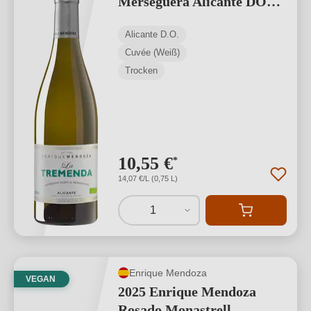
Merseguera Alicante DO
BIO
Alicante D.O.
Cuvée (Weiß)
Trocken
10,55 €
*
14,07 €/L (0,75 L)
1
Enrique Mendoza
VEGAN
2025 Enrique Mendoza
Rosado Monastrell