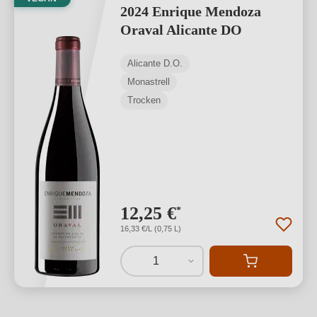
2024 Enrique Mendoza
Oraval Alicante DO
Alicante D.O.
Monastrell
Trocken
12,25 €
*
16,33 €/L (0,75 L)
1