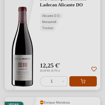
Ladecan Alicante DO
Alicante D.O.
Monastrell
Trocken
12,25 €
*
16,33 €/L (0,75 L)
1
Enrique Mendoza
VEGAN