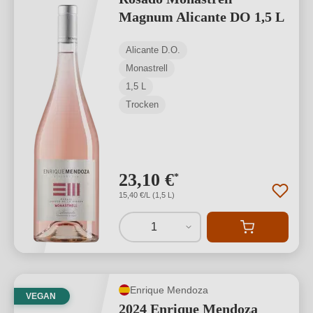
Magnum Alicante DO 1,5 L
Alicante D.O.
Monastrell
1,5 L
Trocken
23,10 €
*
15,40 €/L (1,5 L)
1
Enrique Mendoza
VEGAN
2024 Enrique Mendoza