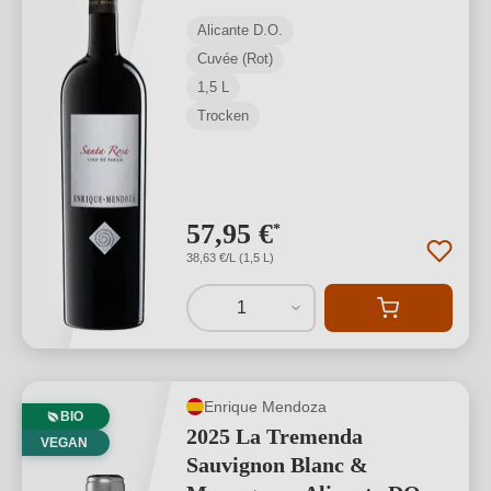
Alicante D.O.
Cuvée (Rot)
1,5 L
Trocken
57,95 €
*
38,63 €/L (1,5 L)
1
Enrique Mendoza
BIO
2025 La Tremenda
VEGAN
Sauvignon Blanc &