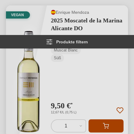
Enrique Mendoza
VEGAN
2025 Moscatel de la Marina
Alicante DO
Produkte filtern
Alicante D.O.
Muscat Blanc
Süß
9,50 €
*
12,67 €/L (0,75 L)
1