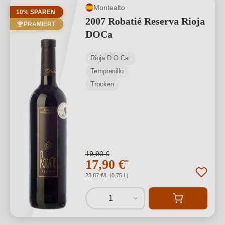
Montealto
10% SPAREN
2007 Robatié Reserva Rioja
PRÄMIERT
DOCa
Rioja D.O.Ca.
Tempranillo
Trocken
19,90 €
17,90 €
*
23,87 €/L (0,75 L)
1