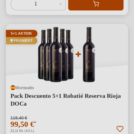
1
5+1 AKTION
PRÄMIERT
Montealto
Pack Descuento 5+1 Robatié Reserva Rioja
DOCa
119,40 €
99,50 €
*
22,11 €/L (4,5 L)