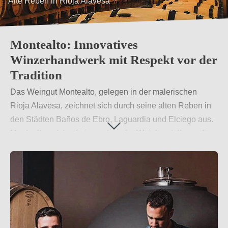
Tradition und Innovation
Montealto: Innovatives
Winzerhandwerk mit Respekt vor der
Tradition
Das Weingut Montealto, gelegen in der malerischen
Rioja Alavesa, zeichnet sich durch seine alten Reben in
den Städten Baños de Ebro, Laguardia und Elciego aus.
Montealto setzt auf eine naturnahe Weinherstellung, die
die einzigartige Mineralität und das Terroir der Region
hervorhebt.
Weiterlesen
→