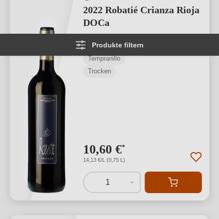
2022 Robatié Crianza Rioja
DOCa
Produkte filtern
Rioja D.O.Ca.
Tempranillo
Trocken
10,60 €
*
14,13 €/L (0,75 L)
1