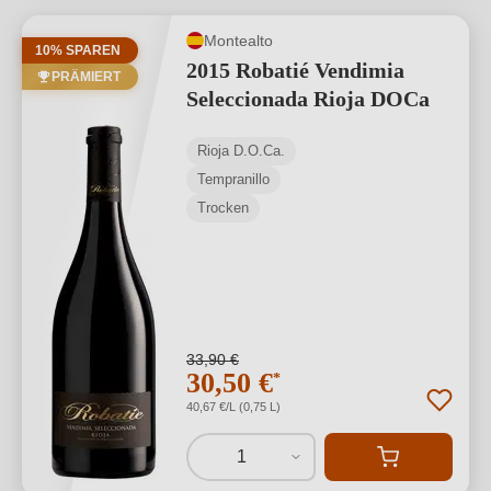
Montealto
10% SPAREN
2015 Robatié Vendimia
PRÄMIERT
Seleccionada Rioja DOCa
Rioja D.O.Ca.
Tempranillo
Trocken
33,90 €
30,50 €
*
40,67 €/L (0,75 L)
1