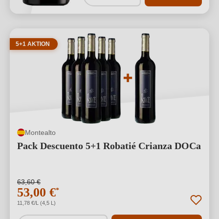
5+1 AKTION
Montealto
Pack Descuento 5+1 Robatié Crianza DOCa
63,60 €
53,00 €
*
11,78 €/L (4,5 L)