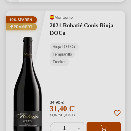
Montealto
10% SPAREN
2021 Robatié Conis Rioja
PRÄMIERT
DOCa
Rioja D.O.Ca.
Tempranillo
Trocken
34,90 €
31,40 €
*
41,87 €/L (0,75 L)
1