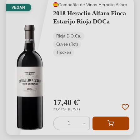
Compañía de Vinos Heraclio Alfaro
VEGAN
2018 Heraclio Alfaro Finca
Estarijo Rioja DOCa
Rioja D.O.Ca.
Cuvée (Rot)
Trocken
17,40 €
*
23,20 €/L (0,75 L)
1