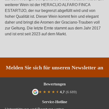
weiterer Wein ist der HERACLIO ALFARO FINCA
ESTARTIJO, der nur begrenzt abgefüllt wird und von
hoher Qualität ist. Dieser Wein kommt fein und elegant
daher und bringt die Aromen der Graciano-Trauben voll
zur Geltung. Die letzte Ernte stammt aus dem Jahr 2017
und ist erst seit 2023 auf dem Markt.
Melden Sie sich für unseren Newsletter an
Bewertungen
★
★
★
★
★
★
4,7
(6.689)
Durchschnittliche Bewertung von 4.7 von
Service-Hotline