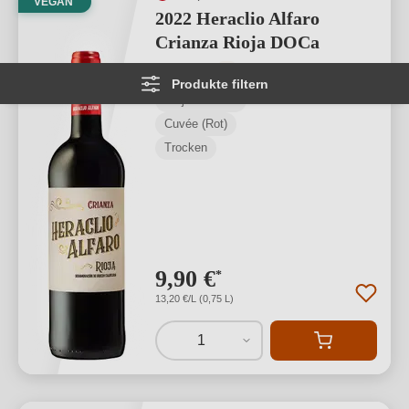
VEGAN
2022 Heraclio Alfaro
Crianza Rioja DOCa
Durchschnittliche Bewertung von 5 von
★
★
★
★
★
1
Produkte filtern
Rioja D.O.Ca.
Cuvée (Rot)
Trocken
9,90 €
*
13,20 €/L (0,75 L)
1