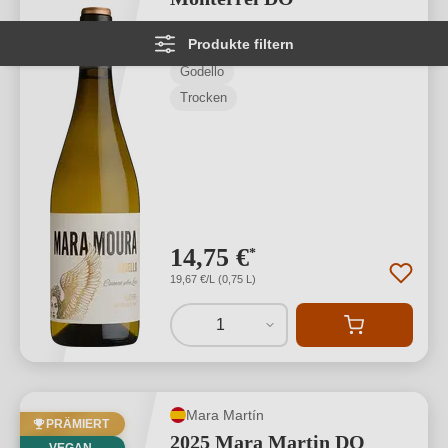
Produkte filtern
Monterrei D.O.
Godello
Trocken
14,75 €
*
19,67 €/L (0,75 L)
1
Mara Martín
PRÄMIERT
2025 Mara Martin DO