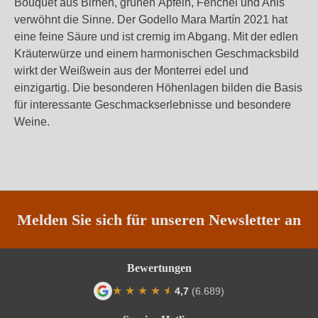
Bouquet aus Birnen, grünen Äpfeln, Fenchel und Anis
verwöhnt die Sinne. Der Godello Mara Martín 2021 hat
eine feine Säure und ist cremig im Abgang. Mit der edlen
Kräuterwürze und einem harmonischen Geschmacksbild
wirkt der Weißwein aus der Monterrei edel und
einzigartig. Die besonderen Höhenlagen bilden die Basis
für interessante Geschmackserlebnisse und besondere
Weine.
Melden Sie sich für unseren Newsletter an
Bewertungen
★
★
★
★
★
★
4,7
(6.689)
Durchschnittliche Bewertung von 4.7 von