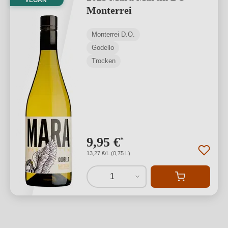
VEGAN
Monterrei
Monterrei D.O.
Godello
Trocken
9,95 €
*
13,27 €/L (0,75 L)
1