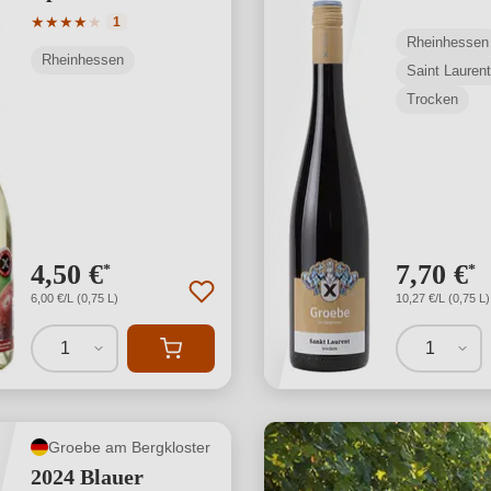
Durchschnittliche Bewertung von 4 von 5 Sternen
★
★
★
★
★
1
Rheinhessen
Rheinhessen
Saint Laurent
Trocken
4,50 €
7,70 €
*
*
6,00 €/L (0,75 L)
10,27 €/L (0,75 L)
1
1
Groebe am Bergkloster
2024 Blauer