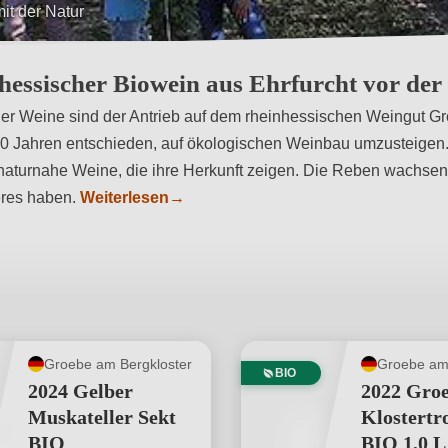
essischer Biowein aus Ehrfurcht vor der
t" der Weine sind der Antrieb auf dem rheinhessischen Weingut 
 10 Jahren entschieden, auf ökologischen Weinbau umzusteigen
aturnahe Weine, die ihre Herkunft zeigen. Die Reben wachsen 
eres haben.
Weiterlesen
→
Groebe am Bergkloster
Groebe am 
BIO
2024 Gelber
2022 Gro
Muskateller Sekt
Klostertr
BIO
BIO 1,0 L