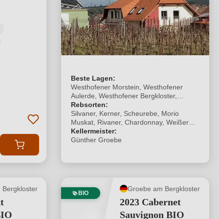
tliche Bewertung von 4 von 5 Sternen
Beste Lagen:
Westhofener Morstein, Westhofener
Aulerde, Westhofener Bergkloster,
Westhofener Steingrube, Bechtheimer
Rebsorten:
Heilig Kreuz, Gundersheimer Königstuhl
Silvaner, Kerner, Scheurebe, Morio
Muskat, Rivaner, Chardonnay, Weißer
Burgunder, Riesling, Grauer Burgunder,
Kellermeister:
Huxelrebe, Sankt Laurent,
Günther Groebe
Spätburgunder, Blauer Portugieser,
Dornfelder, Acolon, Schwarzriesling,
Cabernet Sauvignon
Bergkloster
Groebe am Bergkloster
BIO
t
2023 Cabernet
BIO
Sauvignon BIO