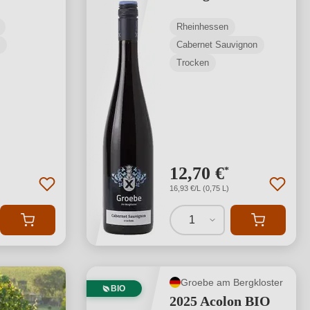
Rheinhessen
Cabernet Sauvignon
Trocken
12,70 €
*
16,93 €/L (0,75 L)
1
Groebe am Bergkloster
BIO
2025 Acolon BIO