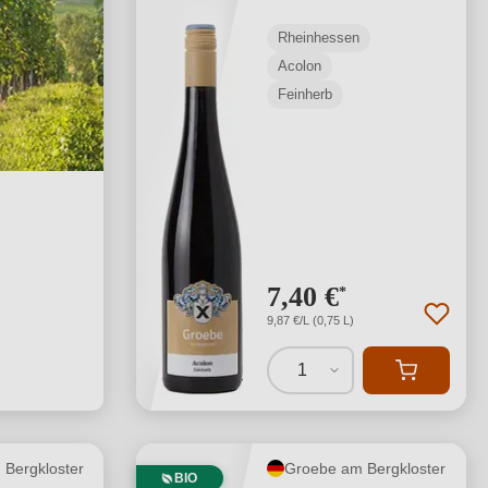
Rheinhessen
Acolon
Feinherb
7,40 €
*
9,87 €/L (0,75 L)
1
Bergkloster
Groebe am Bergkloster
BIO