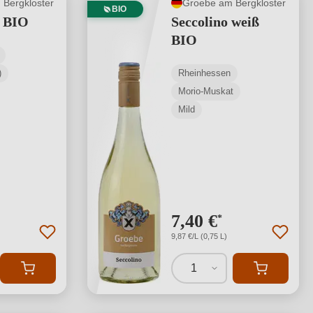
Bergkloster
Groebe am Bergkloster
BIO
é BIO
Seccolino weiß
BIO
)
Rheinhessen
Morio-Muskat
Mild
7,40 €
*
9,87 €/L (0,75 L)
1