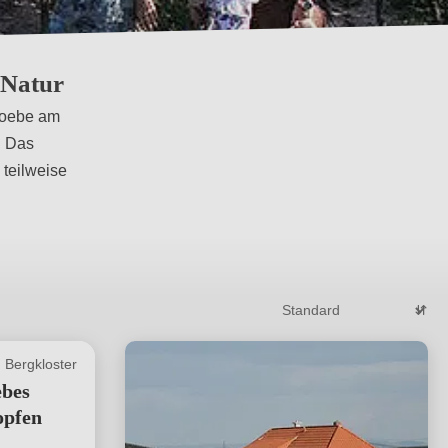
 Natur
Groebe am
. Das
teilweise
Bergkloster
ebes
opfen