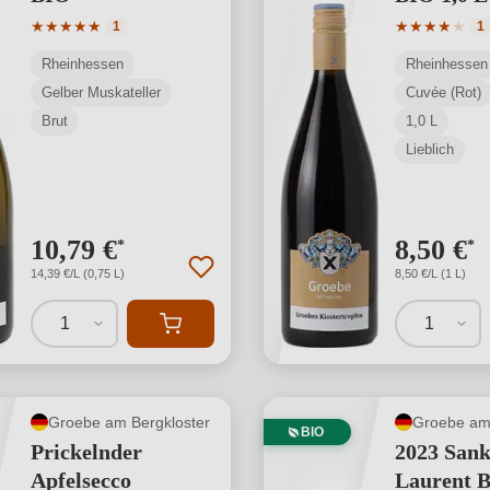
Durchschnittliche Bewertung von 5 von 5 Sternen
Durchschnit
★
★
★
★
★
★
★
★
★
★
1
1
Rheinhessen
Rheinhessen
Gelber Muskateller
Cuvée (Rot)
Brut
1,0 L
Lieblich
10,79 €
8,50 €
*
*
14,39 €/L (0,75 L)
8,50 €/L (1 L)
1
1
Groebe am Bergkloster
Groebe am 
BIO
Prickelnder
2023 Sank
Apfelsecco
Laurent 