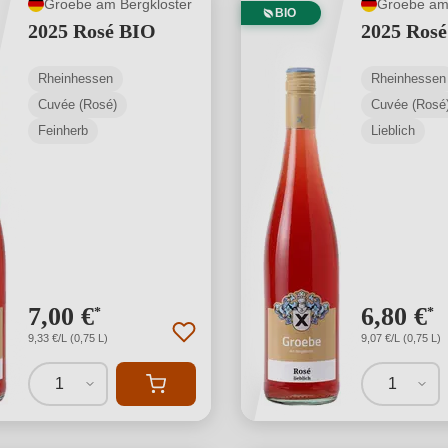
Groebe am Bergkloster
Groebe am 
BIO
2025 Rosé BIO
2025 Ros
Rheinhessen
Rheinhessen
Cuvée (Rosé)
Cuvée (Rosé
Feinherb
Lieblich
7,00 €
6,80 €
*
*
9,33 €/L (0,75 L)
9,07 €/L (0,75 L)
1
1