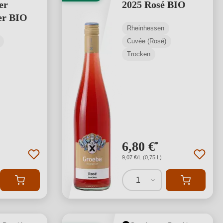
er
2025 Rosé BIO
er BIO
Rheinhessen
Cuvée (Rosé)
Trocken
6,80 €
*
9,07 €/L (0,75 L)
1