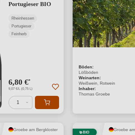
Portugieser BIO
Rheinhessen
Portugieser
Feinherb
Böden:
Lößböden
Weinarten:
6,80 €
*
Weißwein, Rotwein
Inhaber:
9,07 €/L (0,75 L)
Thomas Groebe
1
Groebe am Bergkloster
Groebe am 
BIO