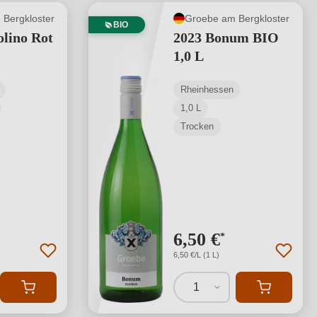
Bergkloster
Groebe am Bergkloster
BIO
olino Rot
2023 Bonum BIO
1,0 L
Rheinhessen
1,0 L
Trocken
6,50 €
*
6,50 €/L (1 L)
1