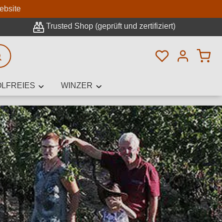
n
ebsite
Trusted Shop (geprüft und zertifiziert)
Du hast 0 Pro
rweiterte Suche
LFREIES
WINZER
innamen,