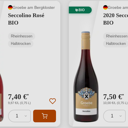
Groebe am Bergkloster
Groebe am 
BIO
Seccolino Rosé
2020 Secc
BIO
BIO
Rheinhessen
Rheinhessen
Halbtrocken
Halbtrocken
7,40 €
7,50 €
*
*
9,87 €/L (0,75 L)
10,00 €/L (0,75 L)
1
1