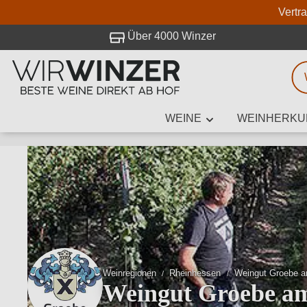
Vertr
 Besuch bei WirWinzer.
Über 4000 Winzer
WEINE
WEINHERKU
Weinsuche
Mindestens 3
Beschre
Weinregionen
Rheinhessen
Weingut Groebe a
Weingut Groebe am