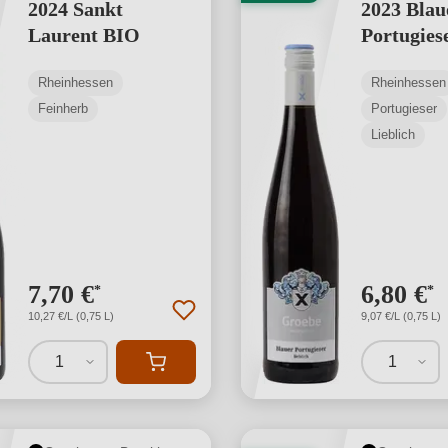
2024 Sankt
2023 Blau
Laurent BIO
Portugies
Rheinhessen
Rheinhessen
Feinherb
Portugieser
Lieblich
7,70 €
6,80 €
*
*
10,27 €/L (0,75 L)
9,07 €/L (0,75 L)
1
1