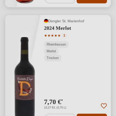
Dengler St. Marienhof
2024 Merlot
Durchschnittliche Bewertung von 5 von
★
★
★
★
★
1
Rheinhessen
Merlot
Trocken
7,70 €
*
10,27 €/L (0,75 L)