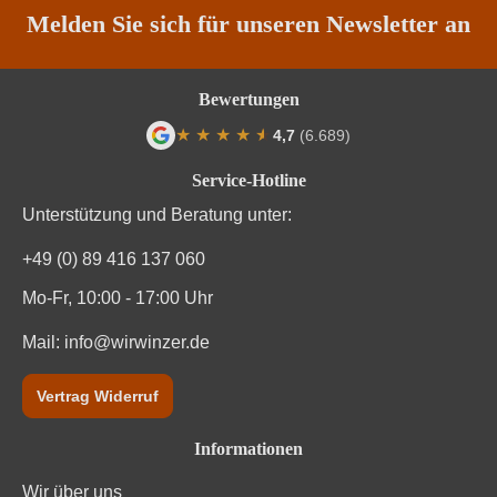
Melden Sie sich für unseren Newsletter an
Bewertungen
★
★
★
★
★
★
4,7
(6.689)
Durchschnittliche Bewertung von 4.7 von
Service-Hotline
Unterstützung und Beratung unter:
+49 (0) 89 416 137 060
Mo-Fr, 10:00 - 17:00 Uhr
Mail:
info@wirwinzer.de
Vertrag Widerruf
Informationen
Wir über uns