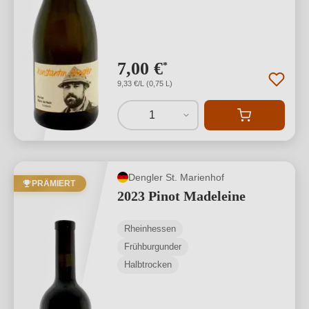
7,00 €
*
9,33 €/L (0,75 L)
1
Dengler St. Marienhof
PRÄMIERT
2023 Pinot Madeleine
Rheinhessen
Frühburgunder
Halbtrocken