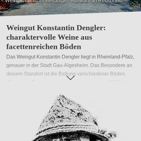
Weingut mit einer vielfältigen Auswahl an Rebsorten
Weingut Konstantin Dengler:
charaktervolle Weine aus
facettenreichen Böden
Das Weingut Konstantin Dengler liegt in Rheinland-Pfalz,
genauer in der Stadt Gau-Algesheim. Das Besondere an
diesem Standort ist die Ballung verschiedener Böden.
Gleich drei Bodenarten wechseln sich auf nur 200 Metern
ab und geben dem Weingut Dengler die Möglichkeit, aus
charaktervollen Trauben charaktervolle Weine zu
kreieren.
Weiterlesen
→