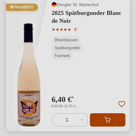
Dengler St. Marienhof
PRÄMIERT
2025 Spätburgunder Blanc
de Noir
Durchschnittliche Bewertung von 5 von
★
★
★
★
★
2
Rheinhessen
Spätburgunder
Feinherb
6,40 €
*
8,53 €/L (0,75 L)
1