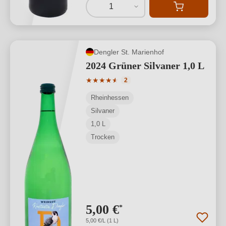
1
Dengler St. Marienhof
2024 Grüner Silvaner 1,0 L
Durchschnittliche Bewertung von 4.5 v
★
★
★
★
★
★
2
Rheinhessen
Silvaner
1,0 L
Trocken
5,00 €
*
5,00 €/L (1 L)