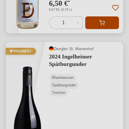
6,50 €
*
8,67 €/L (0,75 L)
1
Dengler St. Marienhof
PRÄMIERT
2024 Ingelheimer
Spätburgunder
Rheinhessen
Spätburgunder
Trocken