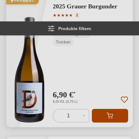
PRÄMIERT
2025 Grauer Burgunder
Durchschnittliche Bewertung von 5 von
★
★
★
★
★
2
Rheinhessen
Produkte filtern
Grauer Burgunder
Trocken
6,90 €
*
9,20 €/L (0,75 L)
1