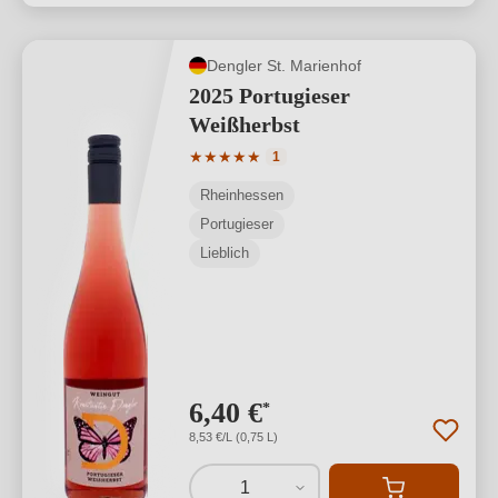
Dengler St. Marienhof
2025 Portugieser
Weißherbst
Durchschnittliche Bewertung von 5 von
★
★
★
★
★
1
Rheinhessen
Portugieser
Lieblich
6,40 €
*
8,53 €/L (0,75 L)
1