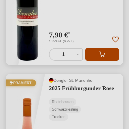
7,90 €
*
10,53 €/L (0,75 L)
1
Dengler St. Marienhof
PRÄMIERT
2025 Frühburgunder Rose
Rheinhessen
Schwarzriesling
Trocken