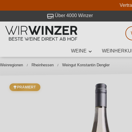
Vertr
 Besuch bei WirWinzer.
Über 4000 Winzer
WEINE
WEINHERKU
Weinsuche
Mindestens 3
Weinregionen
Rheinhessen
Weingut Konstantin Dengler
PRÄMIERT
Beschre