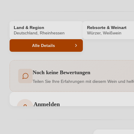
Land & Region
Rebsorte & Weinart
Deutschland, Rheinhessen
Würzer, Weißwein
Alle Details
Produktnummer
Noch keine Bewertungen
Allergene
Teilen Sie Ihre Erfahrungen mit diesem Wein und helf
Geschmack
Hersteller
Weingut Konstantin Dengler, Herrborns
Anmelden
adresse
Bewertungen können nur von angemeldeten Benutzern 
Jahrgang
Qualität