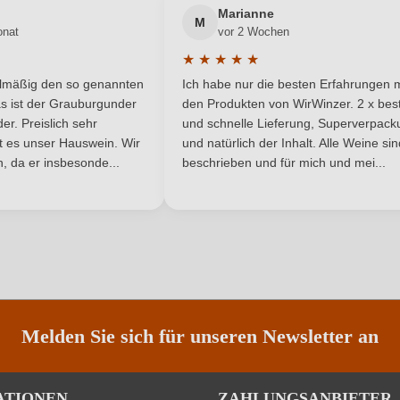
Marianne
M
onat
vor 2 Wochen
Rheinhessen
Restzucker in g/L
★
★
★
★
★
he Bewertung von 5 von 5 Sternen
Durchschnittliche Bewertung von 
6,5 g/L
Traubenfarbe
elmäßig den so genannten
Ich habe nur die besten Erfahrungen m
5 Sternen
s ist der Grauburgunder
den Produkten von WirWinzer. 2 x best
Weißwein
r. Preislich sehr
und schnelle Lieferung, Superverpack
ist es unser Hauswein. Wir
und natürlich der Inhalt. Alle Weine si
, da er insbesonde...
beschrieben und für mich und mei...
Nährwertangaben
ANMELDEN
Melden Sie sich für unseren Newsletter an
6, E270, Konservierungsstoff: Sulfite, Stabilisator: E353. Enthält ger
ATIONEN
ZAHLUNGSANBIETER