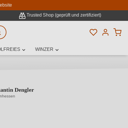
n
ebsite
Trusted Shop (geprüft und zertifiziert)
Du hast 0 Pro
rweiterte Suche
LFREIES
WINZER
antin Dengler
innamen,
inhessen