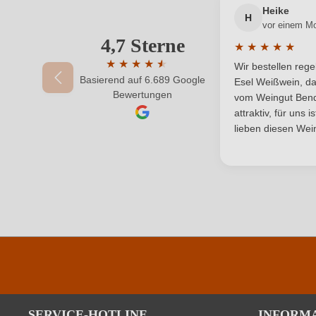
Heike
H
vor einem M
Region
4,7 Sterne
Ihre E-Mail-Adresse
★
★
★
★
★
Durchschnittlic
Säuregehalt in g/L
★
★
★
★
★
★
Wir bestellen reg
Basierend auf 6.689 Google
Durchschnittliche Bewertung von 4.7 von 
Esel Weißwein, da
Ihr Passwort
Bewertungen
Weinart
vom Weingut Bende
attraktiv, für uns 
lieben diesen Wein
Durchschnittliche nährwertangaben
Brennwert
Kohlenhydrate
Kohlenhydrate davon Zucker
Zutaten
Trauben, Säureregulatoren: E29
SERVICE-HOTLINE
INFORM