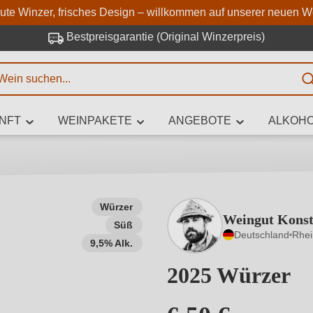
Zum Hauptinhalt springen
Zur Suche springen
Zur Hauptnavigation springe
aute Winzer, frisches Design – willkommen auf unserer neuen W
Bestpreisgarantie (Original Winzerpreis)
E
NFT
WEINPAKETE
ANGEBOTE
ALKOHO
 Zeichen eingeben
Würzer
Weingut Konst
Süß
iben Sie, welchen Wein Sie suchen – ob nach Geschmack, Anlass, We
Deutschland
Rhe
Rebsorte, Region, Winzer oder anderen Kriterien.
9,5% Alk.
2025 Würzer