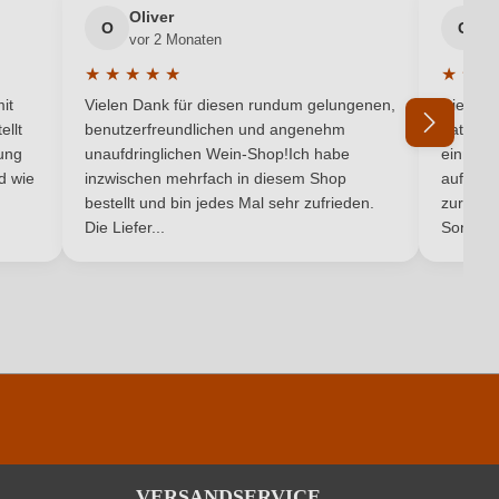
Oliver
g
O
G
vor 2 Monaten
v
60 g/L
★
★
★
★
★
★
★
★
5 von 5 Sternen
Durchschnittliche Bewertung von 5 von 5 Sternen
Durchsc
Weiß
it
Vielen Dank für diesen rundum gelungenen,
Die Lief
ellt
benutzerfreundlichen und angenehm
hat ein
ung
unaufdringlichen Wein-Shop!Ich habe
einmal b
nd wie
inzwischen mehrfach in diesem Shop
auf dem
Ich habe mein Passwort vergessen
bestellt und bin jedes Mal sehr zufrieden.
zurück 
Die Liefer...
Son...
pro 100 ml
341 kJ / 81 kcal
6.8 g
6 g
ingfügige Mengen von Fett, gesättigten Fettsäuren, Eiweiß und Salz
VERSANDSERVICE