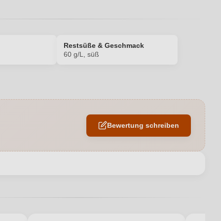
Restsüße & Geschmack
60 g/L, süß
9,5 %
Kammerpreismünze
Bewertung schreiben
Dengler St. Marienhof
0,75 L
en neuen Account.
Deutschland
Würzer