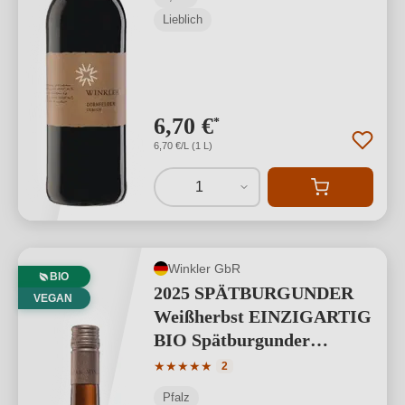
Lieblich
6,70 €
*
6,70 €/L (1 L)
1
Winkler GbR
BIO
2025 SPÄTBURGUNDER
VEGAN
Weißherbst EINZIGARTIG
BIO Spätburgunder
Weissherbst
Durchschnittliche Bewertung von 5 von
★
★
★
★
★
2
Pfalz