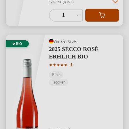
12,67 €/L (0,75 L)
1
Winkler GbR
BIO
2025 SECCO ROSÉ
ERHLICH BIO
Durchschnittliche Bewertung von 5 von
★
★
★
★
★
1
Pfalz
Trocken