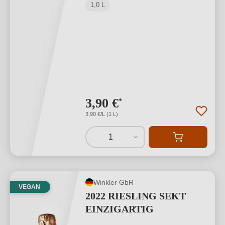
1,0 L
3,90 €
*
3,90 €/L (1 L)
1
Winkler GbR
VEGAN
2022 RIESLING SEKT
EINZIGARTIG