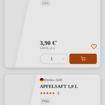
1,0 L
3,90 €
*
3,90 €/L (1 L)
1
Winkler GbR
APFELSAFT 1,0 L
Durchschnittliche Bewertung von 5 von
★
★
★
★
★
1
Pfalz