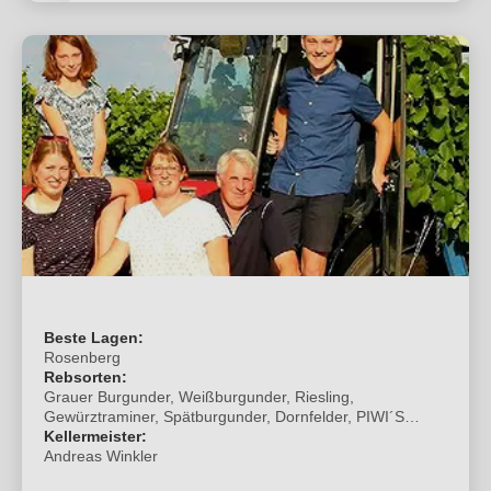
Beste Lagen:
Rosenberg
Rebsorten:
Grauer Burgunder, Weißburgunder, Riesling,
Gewürztraminer, Spätburgunder, Dornfelder, PIWI´S
Cabernet blanc, Souvignier gris, Sauvignac, Cabertin,
Kellermeister:
Piroso
Andreas Winkler