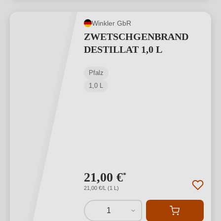
Winkler GbR
ZWETSCHGENBRAND
DESTILLAT 1,0 L
Pfalz
1,0 L
21,00 €
*
21,00 €/L (1 L)
1