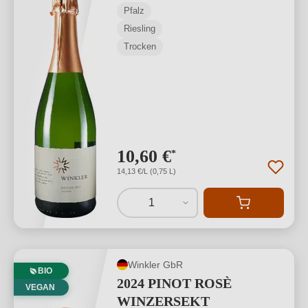
Pfalz
Riesling
Trocken
10,60 €
*
14,13 €/L (0,75 L)
1
Winkler GbR
BIO
2024 PINOT ROSÈ
VEGAN
WINZERSEKT