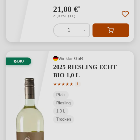
21,00 €
*
21,00 €/L (1 L)
1
Winkler GbR
BIO
2025 RIESLING ECHT
BIO 1,0 L
Durchschnittliche Bewertung von 5 von
★
★
★
★
★
1
Pfalz
Riesling
1,0 L
Trocken