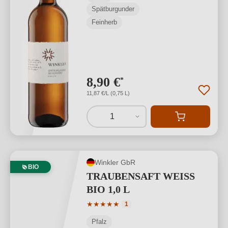
Spätburgunder
Feinherb
8,90 €
*
11,87 €/L (0,75 L)
1
Winkler GbR
BIO
TRAUBENSAFT WEISS
BIO 1,0 L
Durchschnittliche Bewertung von 5 von
★
★
★
★
★
1
Pfalz