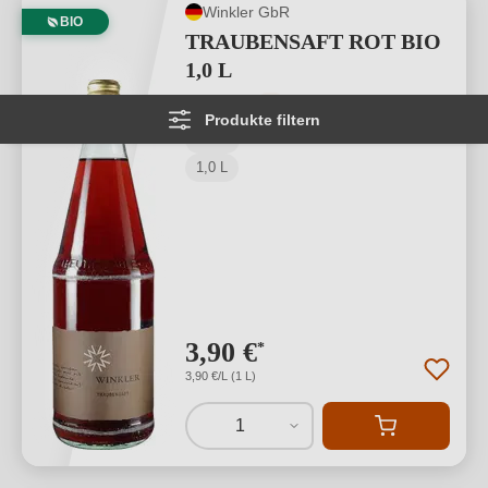
Winkler GbR
BIO
TRAUBENSAFT ROT BIO
1,0 L
Durchschnittliche Bewertung von 5 von
★
★
★
★
★
3
Produkte filtern
Pfalz
1,0 L
3,90 €
*
3,90 €/L (1 L)
1