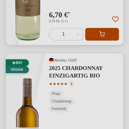
6,70 €
*
6,70 €/L (1 L)
1
Winkler GbR
BIO
2025 CHARDONNAY
VEGAN
EINZIGARTIG BIO
Durchschnittliche Bewertung von 5 von
★
★
★
★
★
2
Pfalz
Chardonnay
Feinherb