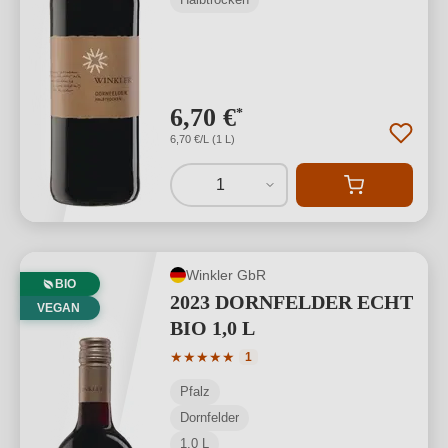
6,70 €
*
6,70 €/L (1 L)
1
Winkler GbR
BIO
2023 DORNFELDER ECHT
VEGAN
BIO 1,0 L
Durchschnittliche Bewertung von 5 von
★
★
★
★
★
1
Pfalz
Dornfelder
1,0 L