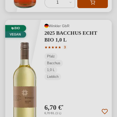
1
Winkler GbR
BIO
2025 BACCHUS ECHT
VEGAN
BIO 1,0 L
Durchschnittliche Bewertung von 5 von
★
★
★
★
★
3
Pfalz
Bacchus
1,0 L
Lieblich
6,70 €
*
6,70 €/L (1 L)