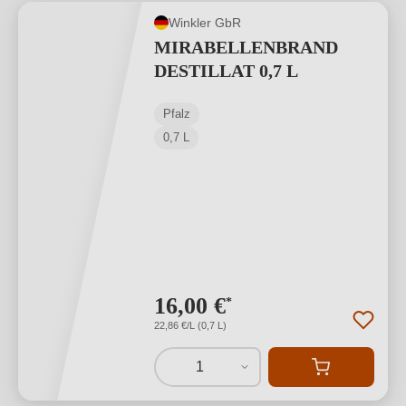
Winkler GbR
MIRABELLENBRAND
DESTILLAT 0,7 L
Pfalz
0,7 L
16,00 €
*
22,86 €/L (0,7 L)
1