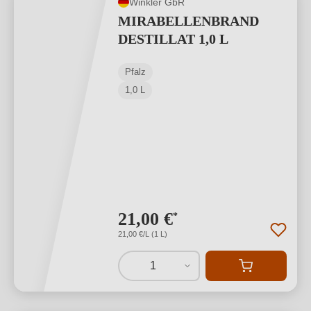
Winkler GbR
MIRABELLENBRAND
DESTILLAT 1,0 L
Pfalz
1,0 L
21,00 €
*
21,00 €/L (1 L)
1