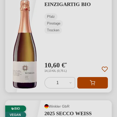
EINZIGARTIG BIO
Pfalz
Pinotage
Trocken
10,60 €
*
14,13 €/L (0,75 L)
1
Winkler GbR
BIO
2025 SECCO WEISS
VEGAN