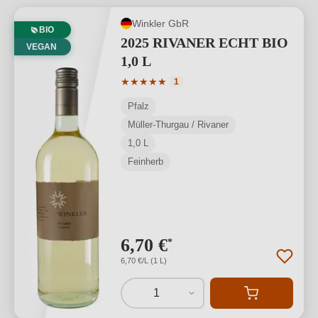
Winkler GbR
BIO
2025 RIVANER ECHT BIO
VEGAN
1,0 L
Durchschnittliche Bewertung von 5 von
★
★
★
★
★
1
Pfalz
Müller-Thurgau / Rivaner
1,0 L
Feinherb
6,70 €
*
6,70 €/L (1 L)
1