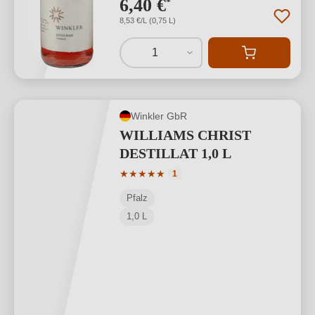
6,40 €
*
8,53 €/L (0,75 L)
1
Winkler GbR
WILLIAMS CHRIST
DESTILLAT 1,0 L
Durchschnittliche Bewertung von 5 von
★
★
★
★
★
1
Pfalz
1,0 L