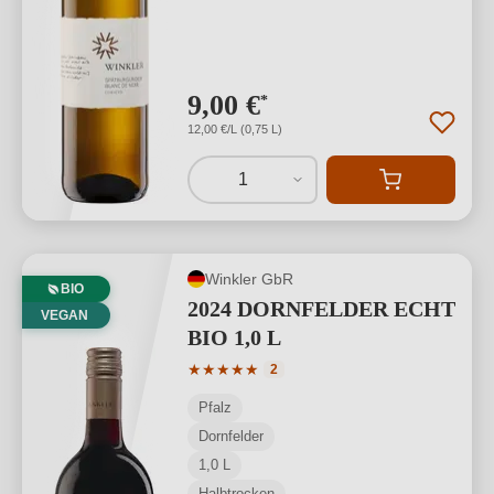
9,00 €
*
12,00 €/L (0,75 L)
1
Winkler GbR
BIO
2024 DORNFELDER ECHT
VEGAN
BIO 1,0 L
Durchschnittliche Bewertung von 5 von
★
★
★
★
★
2
Pfalz
Dornfelder
1,0 L
Halbtrocken