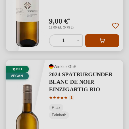
9,00 €
*
12,00 €/L (0,75 L)
1
Winkler GbR
BIO
2024 SPÄTBURGUNDER
VEGAN
BLANC DE NOIR
EINZIGARTIG BIO
Durchschnittliche Bewertung von 5 von
★
★
★
★
★
1
Pfalz
Feinherb