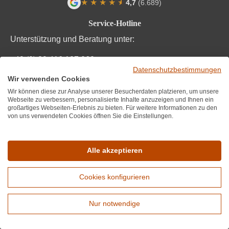
★
★
★
★
★
★
4,7
(6.689)
Durchschnittliche Bewertung von 4.7 von
Service-Hotline
Unterstützung und Beratung unter:
+49 (0) 89 416 137 060
Datenschutzbestimmungen
Mo-Fr, 10:00 - 17:00 Uhr
Wir verwenden Cookies
Wir können diese zur Analyse unserer Besucherdaten platzieren, um unsere
Mail:
info@wirwinzer.de
Webseite zu verbessern, personalisierte Inhalte anzuzeigen und Ihnen ein
großartiges Webseiten-Erlebnis zu bieten. Für weitere Informationen zu den
von uns verwendeten Cookies öffnen Sie die Einstellungen.
Vertrag Widerruf
Informationen
Alle akzeptieren
Wir über uns
Cookies konfigurieren
Datenschutz
Nur notwendige
Impressum und AGB
Erweiterte Suche
Bestpreisgarantie