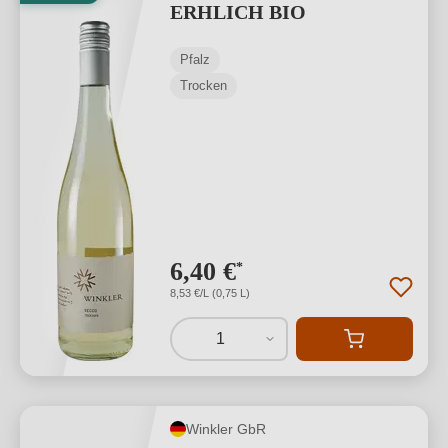
ERHLICH BIO
Pfalz
Trocken
6,40 €
*
8,53 €/L (0,75 L)
1
Winkler GbR