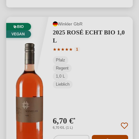
Winkler GbR
BIO
2025 ROSÉ ECHT BIO 1,0
VEGAN
L
Durchschnittliche Bewertung von 5 von
★
★
★
★
★
1
Pfalz
Regent
1,0 L
Lieblich
6,70 €
*
6,70 €/L (1 L)