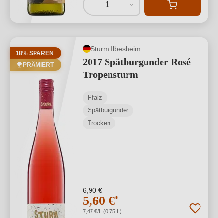
1
Sturm Ilbesheim
18% SPAREN
2017 Spätburgunder Rosé
PRÄMIERT
Tropensturm
Pfalz
Spätburgunder
Trocken
6,90 €
5,60 €
*
7,47 €/L (0,75 L)