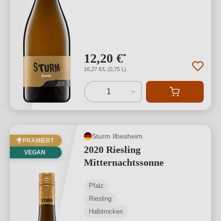
12,20 €
*
16,27 €/L (0,75 L)
1
Sturm Ilbesheim
PRÄMIERT
2020 Riesling
VEGAN
Mitternachtssonne
Pfalz
Riesling
Halbtrocken