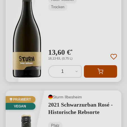
Trocken
13,60 €
*
18,13 €/L (0,75 L)
1
Sturm Ilbesheim
PRÄMIERT
2021 Schwarzurban Rosé -
VEGAN
Historische Rebsorte
Pfalz