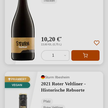
Trocken
10,20 €
*
13,60 €/L (0,75 L)
1
Sturm Ilbesheim
PRÄMIERT
2021 Roter Veltliner -
VEGAN
Historische Rebsorte
Pfalz
Roter Veltliner