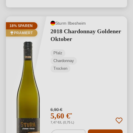
Sturm Ilbesheim
18% SPAREN
2018 Chardonnay Goldener
PRÄMIERT
Oktober
Pfalz
Chardonnay
Trocken
6,90 €
5,60 €
*
7,47 €/L (0,75 L)