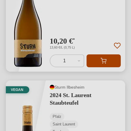
10,20 €
*
13,60 €/L (0,75 L)
1
Sturm Ilbesheim
VEGAN
2024 St. Laurent
Staubteufel
Pfalz
Saint Laurent