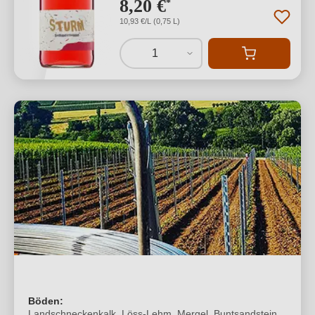
8,20 €
*
10,93 €/L (0,75 L)
1
Böden:
Landschneckenkalk, Löss-Lehm, Mergel, Buntsandstein