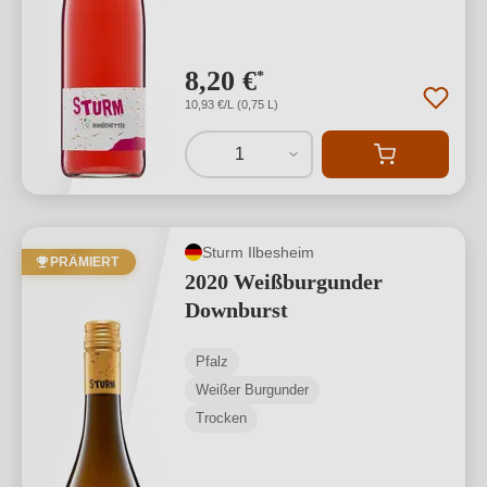
8,20 €
*
10,93 €/L (0,75 L)
1
Sturm Ilbesheim
PRÄMIERT
2020 Weißburgunder
Downburst
Pfalz
Weißer Burgunder
Trocken