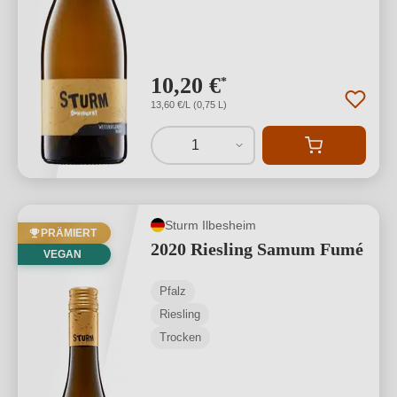
10,20 €
*
13,60 €/L (0,75 L)
1
Sturm Ilbesheim
PRÄMIERT
2020 Riesling Samum Fumé
VEGAN
Pfalz
Riesling
Trocken