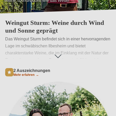
Weine so individuell wie das Wetter
Weingut Sturm: Weine durch Wind
und Sonne geprägt
Das Weingut Sturm befindet sich in einer hervorragenden
Lage im schwäbischen Ilbesheim und bietet
charakterstarke Weine, die im Einklang mit der Natur der
Region heranwachsen. Besonders stark fühlen sich
Winzer Ulrich Sturm und seine Frau Sabine dem Wetter
2 Auszeichnungen
verbunden, das den Weinen ihre typischen
Mehr erfahren
→
Eigenschaften aufprägt. So wurden viele Weine des
Gutes auch Namen, die mit dem Wetter in
Zusammenhang stehen, wie Sandsturm oder Sonnenrot,
die Kenner mit ihren natürlichen Aromen in Begeisterung
versetzen.
Weiterlesen
→