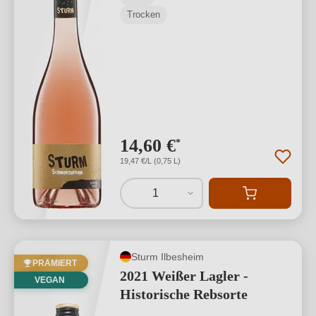
Trocken
14,60 €
*
19,47 €/L (0,75 L)
1
Sturm Ilbesheim
PRÄMIERT
2021 Weißer Lagler -
VEGAN
Historische Rebsorte