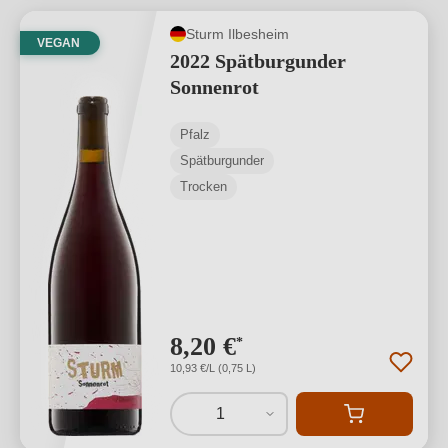
Sturm Ilbesheim
VEGAN
2022 Spätburgunder
Sonnenrot
Pfalz
Spätburgunder
Trocken
8,20 €
*
10,93 €/L (0,75 L)
1