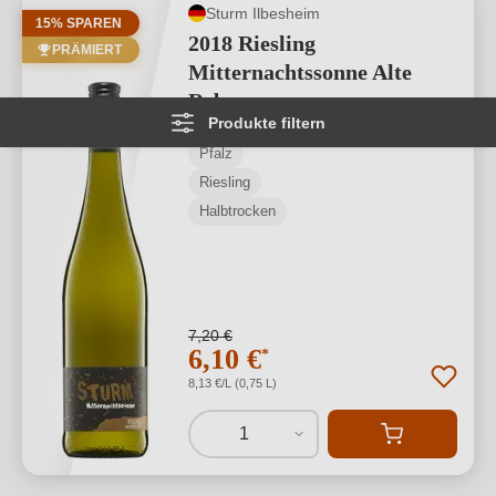
Sturm Ilbesheim
15% SPAREN
2018 Riesling
PRÄMIERT
Mitternachtssonne Alte
Reben
Produkte filtern
Pfalz
Riesling
Halbtrocken
7,20 €
6,10 €
*
8,13 €/L (0,75 L)
1