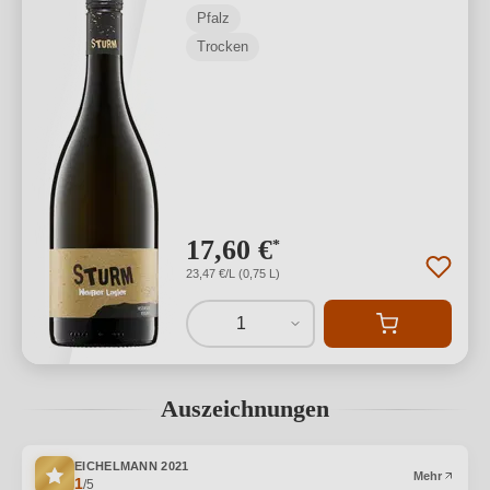
Pfalz
Trocken
17,60 €
*
23,47 €/L (0,75 L)
1
Auszeichnungen
EICHELMANN
2021
Mehr
1
/5