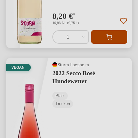
8,20 €
*
10,93 €/L (0,75 L)
1
Sturm Ilbesheim
VEGAN
2022 Secco Rosé
Hundewetter
Pfalz
Trocken