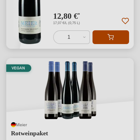
12,80 €
*
17,07 €/L (0,75 L)
1
VEGAN
Meier
Rotweinpaket