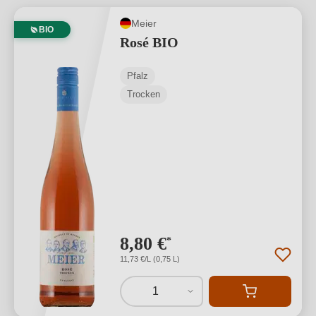
Meier
BIO
Rosé BIO
Pfalz
Trocken
8,80 €
*
11,73 €/L (0,75 L)
1