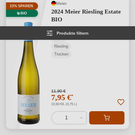
Meier
33% SPAREN
2024 Meier Riesling Estate
BIO
BIO
Durchschnittliche Bewertung von 5 von
★
★
★
★
★
5
Produkte filtern
Pfalz
Riesling
Trocken
11,90 €
7,95 €
*
10,60 €/L (0,75 L)
1