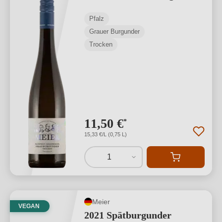
Pfalz
Grauer Burgunder
Trocken
11,50 €
*
15,33 €/L (0,75 L)
1
Meier
VEGAN
2021 Spätburgunder