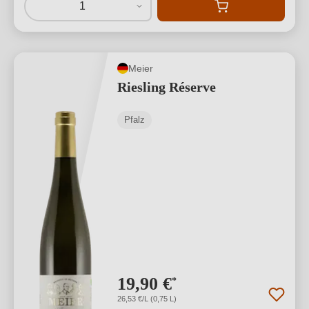
1
Meier
Riesling Réserve
Pfalz
19,90 €
*
26,53 €/L (0,75 L)