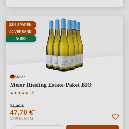
33% SPAREN
0€ VERSAND
BIO
Meier
Meier Riesling Estate-Paket BIO
Durchschnittliche Bewertung von 5 von 5 Sternen
★
★
★
★
★
5
71,40 €
47,70 €
*
10,60 €/L (4,5 L)