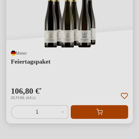
Meier
Feiertagspaket
106,80 €
*
23,73 €/L (4,5 L)
1