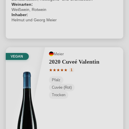
Weinarten:
Weißwein, Rotwein
Inhaber:
Helmut und Georg Meier
Meier
VEGAN
2020 Cuveé Valentin
Durchschnittliche Bewertung von 5 von
★
★
★
★
★
1
Pfalz
Cuvée (Rot)
Trocken