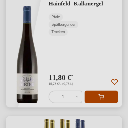
Hainfeld -Kalkmergel
Pfalz
Spätburgunder
Trocken
11,80 €
*
15,73 €/L (0,75 L)
1