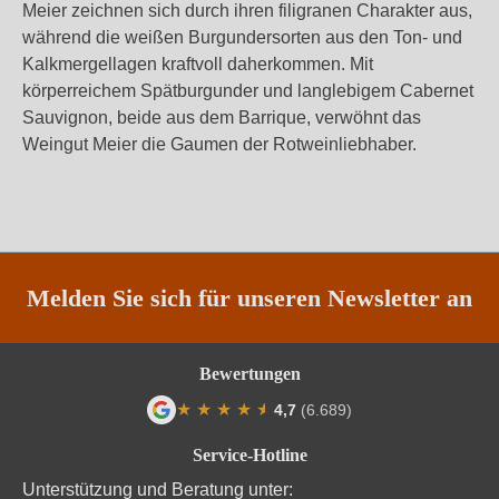
Meier zeichnen sich durch ihren filigranen Charakter aus,
während die weißen Burgundersorten aus den Ton- und
Kalkmergellagen kraftvoll daherkommen. Mit
körperreichem Spätburgunder und langlebigem Cabernet
Sauvignon, beide aus dem Barrique, verwöhnt das
Weingut Meier die Gaumen der Rotweinliebhaber.
Melden Sie sich für unseren Newsletter an
Bewertungen
★
★
★
★
★
★
4,7
(6.689)
Durchschnittliche Bewertung von 4.7 von
Service-Hotline
Unterstützung und Beratung unter: