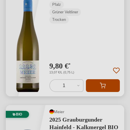
Pfalz
Grüner Veltliner
Trocken
9,80 €
*
13,07 €/L (0,75 L)
1
Meier
BIO
2025 Grauburgunder
Hainfeld - Kalkmergel BIO