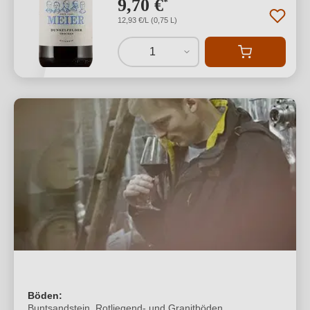
9,70 €
*
12,93 €/L (0,75 L)
1
Böden:
Buntsandstein, Rotliegend- und Granitböden