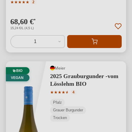
Durchschnittliche Bewertung von 5 von 5 Sternen
★
★
★
★
★
2
68,60 €
*
15,24 €/L (4,5 L)
1
Meier
BIO
2025 Grauburgunder -vom
VEGAN
Lösslehm BIO
Durchschnittliche Bewertung von 4.5 v
★
★
★
★
★
★
4
Pfalz
Grauer Burgunder
Trocken