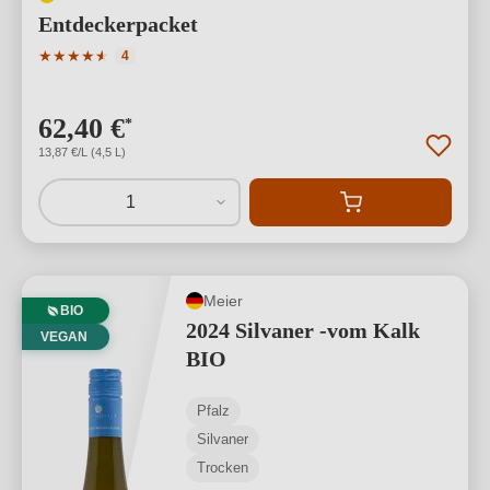
Entdeckerpacket
Durchschnittliche Bewertung von 4.5 von 5 Sternen
★
★
★
★
★
★
4
62,40 €
*
13,87 €/L (4,5 L)
1
Meier
BIO
2024 Silvaner -vom Kalk
VEGAN
BIO
Pfalz
Silvaner
Trocken