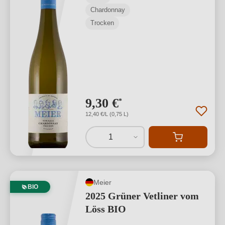
Chardonnay
Trocken
9,30 €
*
12,40 €/L (0,75 L)
1
Meier
BIO
2025 Grüner Vetliner vom
Löss BIO