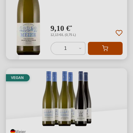
9,10 €
*
12,13 €/L (0,75 L)
1
VEGAN
Meier