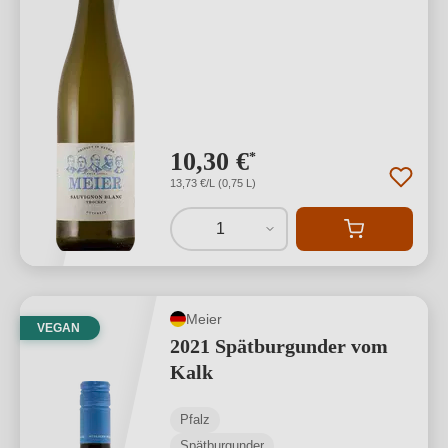
10,30 €
*
13,73 €/L (0,75 L)
1
Meier
VEGAN
2021 Spätburgunder vom
Kalk
Pfalz
Spätburgunder