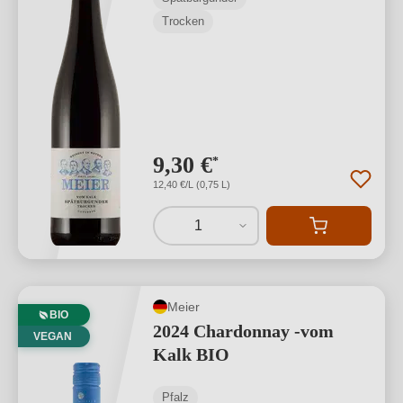
Trocken
9,30 €
*
12,40 €/L (0,75 L)
1
Meier
BIO
2024 Chardonnay -vom
VEGAN
Kalk BIO
Pfalz