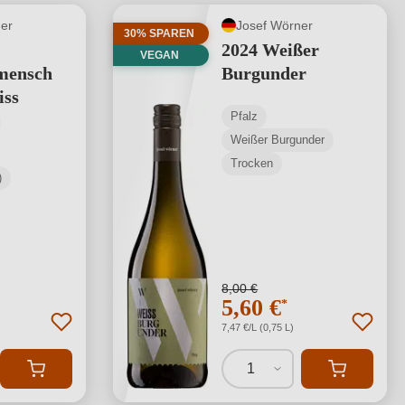
er
Josef Wörner
30% SPAREN
2024 Weißer
VEGAN
mensch
Burgunder
iss
Pfalz
tliche Bewertung von 5 von 5 Sternen
Weißer Burgunder
Trocken
)
8,00 €
5,60 €
*
7,47 €/L (0,75 L)
1