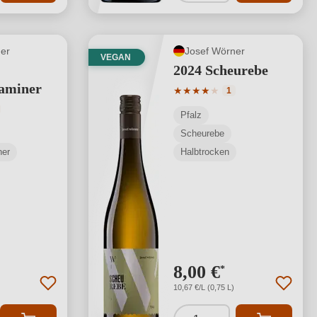
er
Josef Wörner
VEGAN
2024 Scheurebe
aminer
Durchschnittliche Bewertung
★
★
★
★
★
1
tliche Bewertung von 5 von 5 Sternen
Pfalz
Scheurebe
ner
Halbtrocken
8,00 €
*
10,67 €/L (0,75 L)