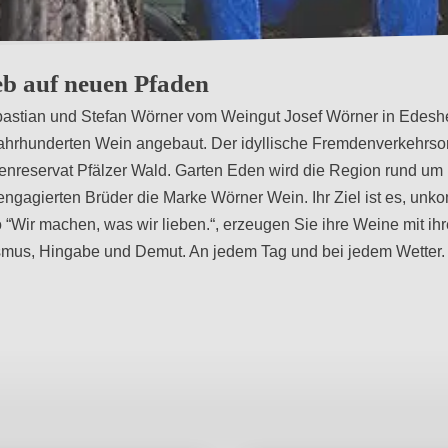
eb auf neuen Pfaden
bastian und Stefan Wörner vom Weingut Josef Wörner in Edeshe
ahrhunderten Wein angebaut. Der idyllische Fremdenverkehrsort
reservat Pfälzer Wald. Garten Eden wird die Region rund u
gagierten Brüder die Marke Wörner Wein. Ihr Ziel ist es, unkom
o “Wir machen, was wir lieben.“, erzeugen Sie ihre Weine mit ih
mus, Hingabe und Demut. An jedem Tag und bei jedem Wetter.