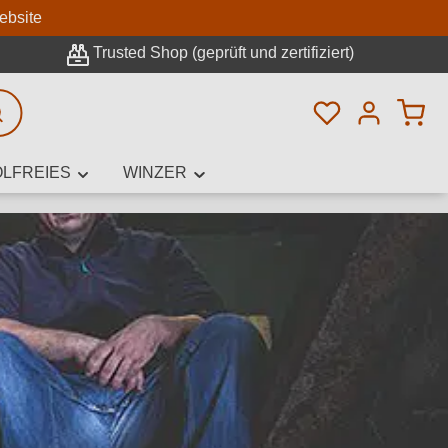
n
ebsite
Trusted Shop (geprüft und zertifiziert)
Du hast 0 Pro
rweiterte Suche
LFREIES
WINZER
innamen,