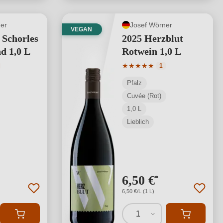
er
Josef Wörner
VEGAN
 Schorles
2025 Herzblut
d 1,0 L
Rotwein 1,0 L
tliche Bewertung von 5 von 5 Sternen
Durchschnittliche Bewertung
★
★
★
★
★
1
Pfalz
Cuvée (Rot)
1,0 L
Lieblich
6,50 €
*
6,50 €/L (1 L)
1