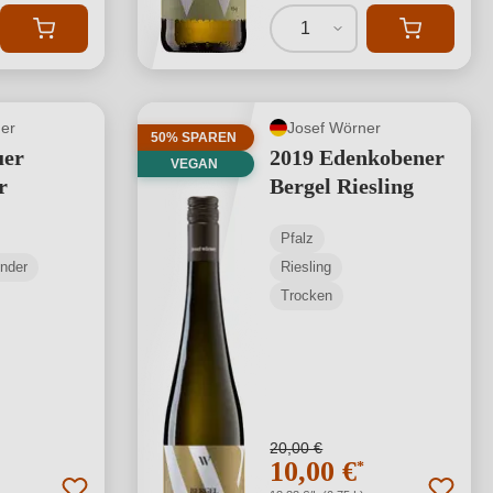
1
er
Josef Wörner
50% SPAREN
uer
2019 Edenkobener
VEGAN
r
Bergel Riesling
Pfalz
nder
Riesling
Trocken
20,00 €
10,00 €
*