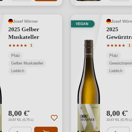
Josef Wörner
Josef Wörn
VEGAN
2025 Gelber
2025
Muskateller
Gewürztr
Durchschnittliche Bewertung von 5 von 5 Sternen
Durchschnit
★
★
★
★
★
★
★
★
★
★
1
1
Pfalz
Pfalz
Gelber Muskateller
Gewürztrami
Lieblich
Lieblich
8,00 €
8,00 €
*
*
10,67 €/L (0,75 L)
10,67 €/L (0,75 L)