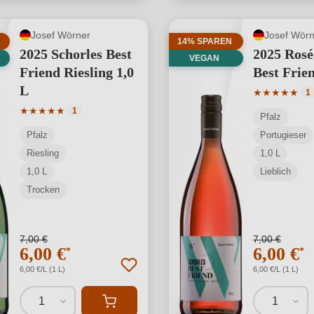
Josef Wörner
Josef Wörn
14% SPAREN
2025 Schorles Best
2025 Rosé
VEGAN
Friend Riesling 1,0
Best Frien
L
Durchschnit
★
★
★
★
★
1
Durchschnittliche Bewertung von 5 von 5 Sternen
★
★
★
★
★
1
Pfalz
Pfalz
Portugieser
Riesling
1,0 L
1,0 L
Lieblich
Trocken
7,00 €
7,00 €
6,00 €
6,00 €
*
*
6,00 €/L (1 L)
6,00 €/L (1 L)
1
1