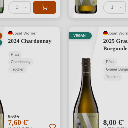
1
1
Josef Wörner
Josef Wörn
VEGAN
2024 Chardonnay
2025 Gra
Burgunde
Pfalz
Chardonnay
Pfalz
Trocken
Grauer Burgu
Trocken
8,00 €
7,60 €
8,00 €
*
*