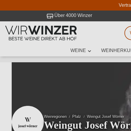
Vertr
 Besuch bei WirWinzer.
Über 4000 Winzer
WEINE
WEINHERKU
Weinsuche
Mindestens 3
Beschre
Weinregionen
Pfalz
Weingut Josef Wörner
Weingut Josef Wör