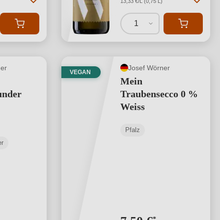
13,33 €/L (0,75 L)
1
er
Josef Wörner
VEGAN
Mein
under
Traubensecco 0 %
Weiss
Pfalz
er
*