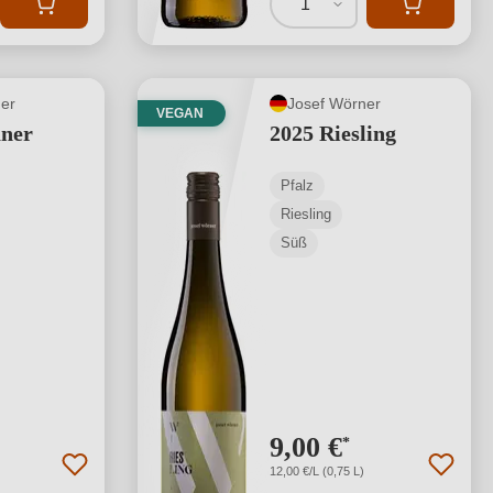
1
er
Josef Wörner
VEGAN
aner
2025 Riesling
Pfalz
Riesling
Süß
9,00 €
*
12,00 €/L (0,75 L)