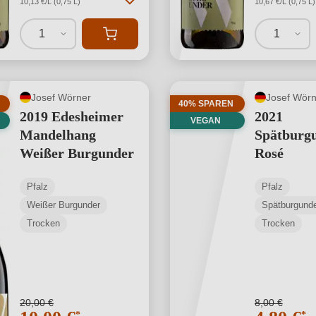
10,13 €/L (0,75 L)
10,67 €/L (0,75 L)
1
1
Josef Wörner
Josef Wörn
40% SPAREN
2019 Edesheimer
2021
VEGAN
Mandelhang
Spätburg
Weißer Burgunder
Rosé
Pfalz
Pfalz
Weißer Burgunder
Spätburgund
Trocken
Trocken
20,00 €
8,00 €
*
*