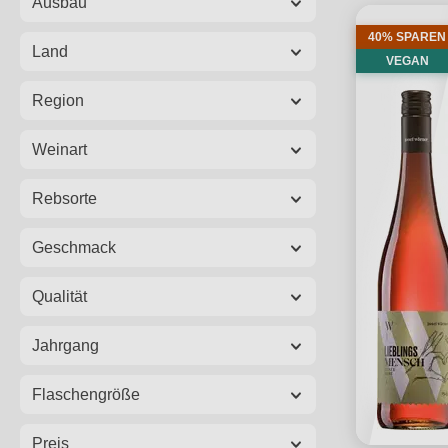
Ausbau
40% SPAREN
Land
VEGAN
Region
Weinart
Rebsorte
Geschmack
Qualität
Jahrgang
Flaschengröße
Preis