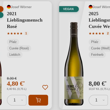
Josef Wörner
Josef Wörn
VEGAN
2021
2025
Lieblingsmensch
Lieblings
Rosé
Cuvée We
Durchschnittliche Bewertung von 5 von 5 Sternen
Durchschnit
★
★
★
★
★
★
★
★
★
★
1
2
Pfalz
Pfalz
Cuvée (Rosé)
Cuvée (Weiß
Lieblich
Feinherb
8,00 €
4,80 €
8,00 €
*
*
6,40 €/L (0,75 L)
10,67 €/L (0,75 L)
1
1